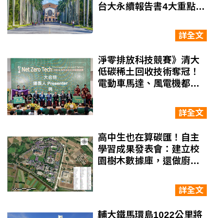
台大永續報告書4大重點一
次看
詳全文
淨零排放科技競賽》清大
低碳稀土回收技術奪冠！
電動車馬達、風電機都需
要，節能效益可達30倍
詳全文
高中生也在算碳匯！自主
學習成果發表會：建立校
園樹木數據庫，還做廚餘
堆肥，減少甲烷排放
詳全文
輔大鐵馬環島1022公里將