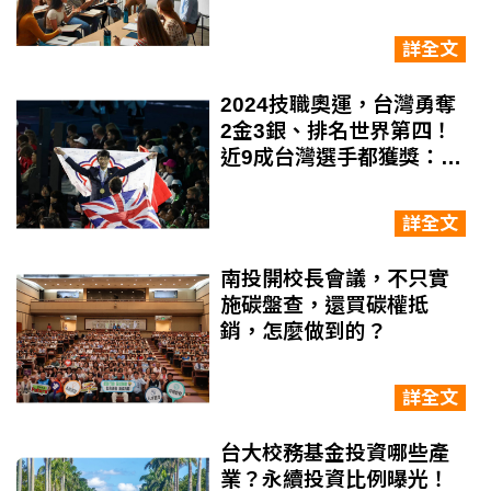
推，台灣跟上了嗎？
詳全文
2024技職奧運，台灣勇奪
2金3銀、排名世界第四！
近9成台灣選手都獲獎：堅
持做對的事
詳全文
南投開校長會議，不只實
施碳盤查，還買碳權抵
銷，怎麼做到的？
詳全文
台大校務基金投資哪些產
業？永續投資比例曝光！