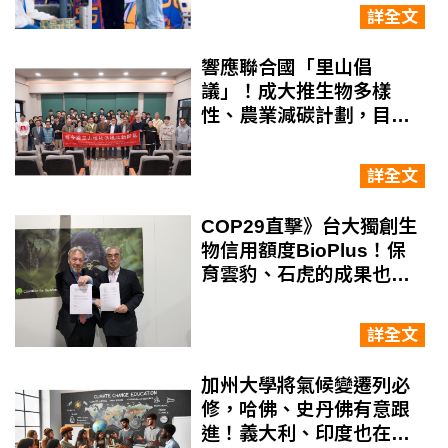
詳全文
響應聯合國「里山倡
議」！成大推生物多樣
性、農業減碳計劃，目標
六年賺6千萬噸碳匯
詳全文
COP29直擊》台大獨創生
物信用額度BioPlus！保
育雲豹、石虎的成果也能
是商機？
詳全文
加州大學將氣候變遷列必
修，哈佛、史丹佛有意跟
進！義大利、印度也在