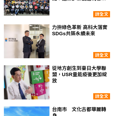
係人三贏
詳全文
力拚綠色革新 高科大落實
SDGs共築永續未來
詳全文
從地方創生到臺日大學聯
盟，USR量能疫後更加綻
放
詳全文
台南市 文化古都華麗轉
身