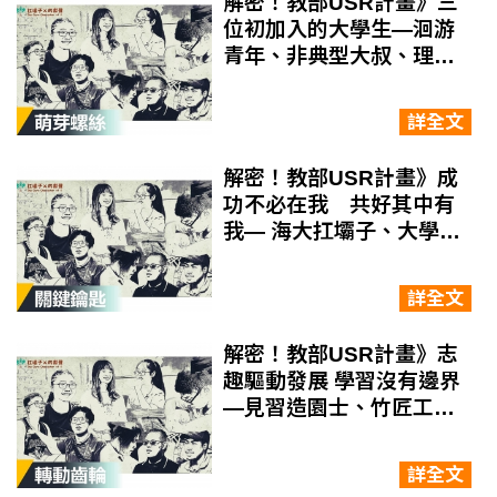
解密！教部USR計畫》三
位初加入的大學生—洄游
青年、非典型大叔、理科
女子
詳全文
解密！教部USR計畫》成
功不必在我 共好其中有
我— 海大扛壩子、大學總
鋪師、微光大天使
詳全文
解密！教部USR計畫》志
趣驅動發展 學習沒有邊界
—見習造園士、竹匠工新
秀、坦尚尼亞扛壩子
詳全文