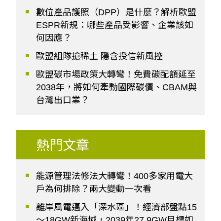
數位產品護照（DPP）是什麼？解析歐盟
ESPR新規：哪些產品受影響、企業該如
何因應？
歐盟組隊搶稀土 隱含授信新風控
歐盟碳市場政策大轉彎！免費碳配額延至
2038年，將如何牽動國際碳價、CBAM與
台灣出口業？
熱門文章
能源管理法修法大轉彎！400多家用電大
戶為何排除？兩大變動一次看
離岸風電邁入「深水區」！經濟部盤點15
～18GW新海域，2039年27.9GW目標如