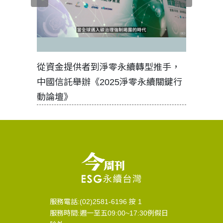
見證醫務
從資金提供者到淨零永續轉型推手，
如何守護
中國信託舉辦《2025淨零永續關鍵行
工改變病
動論壇》
服務電話:(02)2581-6196 按 1
服務時間:週一至五09:00~17:30例假日