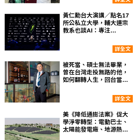
黃仁勳台大演講／點名17
所公私立大學，輔大連宗
教系也談AI：專注
AI+ESG永續經營
詳全文
被死當、碩士無法畢業，
曾在台灣走投無路的他，
如何翻轉人生，回台當校
長，還拿到海洋貢獻獎？
詳全文
美《降低通膨法案》促大
學淨零轉型：電動巴士、
太陽能發電廠、地源熱泵
系統，一文看懂名校做了