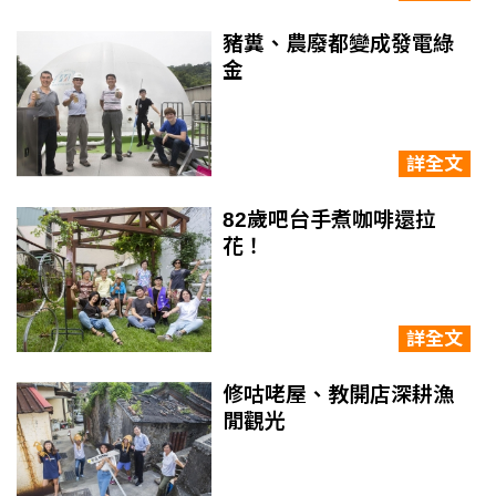
豬糞、農廢都變成發電綠
金
詳全文
82歲吧台手煮咖啡還拉
花！
詳全文
修咕咾屋、教開店深耕漁
閒觀光