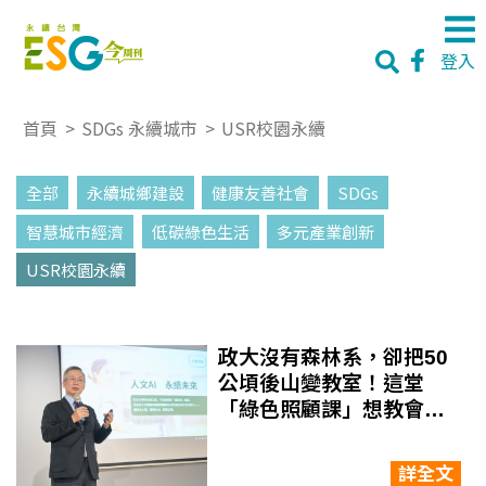
登入
首頁
>
SDGs 永續城市
>
USR校園永續
全部
永續城鄉建設
健康友善社會
SDGs
智慧城市經濟
低碳綠色生活
多元產業創新
USR校園永續
政大沒有森林系，卻把50
公頃後山變教室！這堂
「綠色照顧課」想教會年
輕人什麼？
詳全文