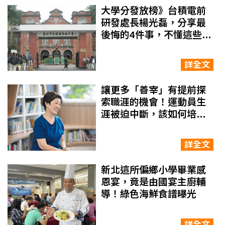
大學分發放榜》台積電前
研發處長楊光磊，分享最
後悔的4件事，不懂這些…
上大學了仍持續犯錯
詳全文
讓更多「善宰」有提前探
索職涯的機會！運動員生
涯被迫中斷，該如何培養
一技之長？
詳全文
新北這所偏鄉小學畢業感
恩宴，竟是由國宴主廚輔
導！綠色海鮮食譜曝光
詳全文