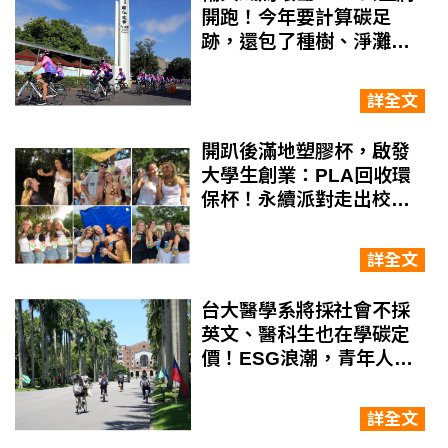
開跑！今年要計算碳足
跡，還包了種樹、淨灘、
白海豚屋保育
詳全文
開趴後滿地塑膠杯，啟發
大學生創業：PLA回收環
保杯！永續派對走出校
園，連萬豪酒店都合作
詳全文
台大醫學系將採社會不採
英文、醫科生也在學碳定
價！ESG浪潮，青年人才
正「綠」重塑
詳全文