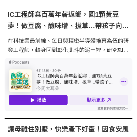
SoundOn
IC工程師棄百萬年薪返鄉，圓1顆黃豆
夢！做豆腐、釀味增、拔草…帶孩子向大
自然學習 feat. 陳光鏡｜自綠生活Action
在科技業最前線、每日與精密半導體帷幕為伍的研
Go! EP89
發工程師，轉身回到彰化北斗的泥土裡，研究如何
種植一顆小小的黃豆。這聽起來像是某種人生大轉
彎，但對「田野勤學」創辦人陳光鏡來說，只不過
是換了一種方式進行「研發」。 - 主持人｜儀璇
與談人｜田野勤學創辦人 陳光鏡 文章連結｜
https://pse.is/9897vp -- Hosting provided by
SoundOn
讓母雞住別墅，快樂產下好蛋！因食安風