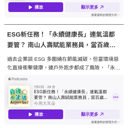
模式，帶領故鄉產業重新站上國際舞台。 - 主持人
｜儀璇 與談人｜鮮物本鋪創辦人李勝興 文章連結
｜https://pse.is/9caxcx -- Hosting provided by
SoundOn
ESG新任務！「永續健康長」連氣溫都
要管？ 南山人壽賦能業務員，當百歲人
生「配速教練」feat. 陳維新｜自綠生活
過去企業談 ESG 多圍繞在節能減碳，但當環境惡
Action Go! EP90
化直接衝擊健康，連戶外跑步都成了風險，「永
續」定義顯然需被重新改寫。 2025 年底，南山人
壽設「永續健康長」一職，由兼具精算與策略整合
背景，人稱威大的陳維新出任。陳維新用「天秤」
形容永續健康長一職，像是一個支點，左手撐起個
人健康，右手扛起環境永續。 - 主持人｜儀璇 與
談人｜南山人壽永續健康長 陳維新 文章連結｜
https://pse.is/9a8y68 -- Hosting provided by