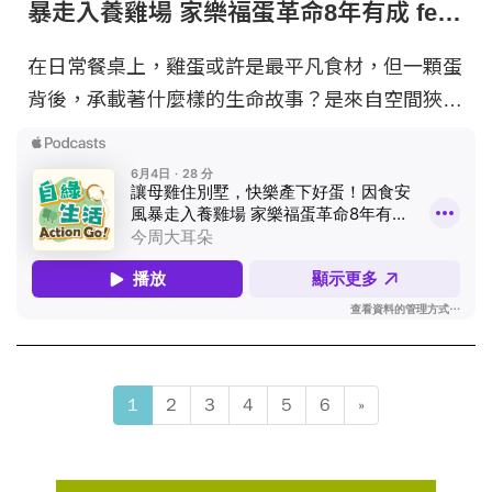
暴走入養雞場 家樂福蛋革命8年有成 feat.
蘇筱駗｜自綠生活Action Go! EP88
在日常餐桌上，雞蛋或許是最平凡食材，但一顆蛋
背後，承載著什麼樣的生命故事？是來自空間狹
小、連轉身都困難的鐵籠，還是來自可以飛奔、展
翅、抓癢的快樂母雞？ 家樂福永續長暨家樂福文
教基金會執行長蘇筱駗，過去八年帶領團隊走過一
場艱辛的「非籠飼革命」，目標是在 2026 年達成
全台家樂福 100% 販售非籠飼雞蛋的里程碑。 - 主
持人｜儀璇 與談人｜家樂福永續長暨家樂福文教
基金會執行長 蘇筱駗 文章連結｜
https://pse.is/967vmw -- Hosting provided by
SoundOn
1
2
3
4
5
6
»