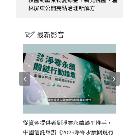
校園到廢棄物變綠金！新北桃園、雲
林屏東公開亮點治理新解方
最新影音
見證醫務
從資金提供者到淨零永續轉型推手，
如何守護
中國信託舉辦《2025淨零永續關鍵行
工改變病