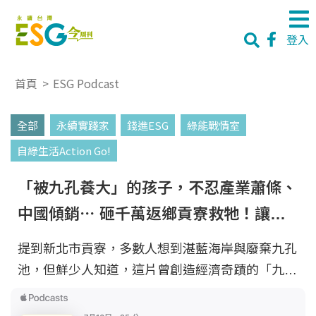
登入
首頁
>
ESG Podcast
全部
永續實踐家
錢進ESG
綠能戰情室
自綠生活Action Go!
「被九孔養大」的孩子，不忍產業蕭條、
中國傾銷⋯ 砸千萬返鄉貢寮救牠！讓國
際再度看見台灣鮑 feat. 李勝興｜自綠生
提到新北市貢寮，多數人想到湛藍海岸與廢棄九孔
活Action Go! EP91
池，但鮮少人知道，這片曾創造經濟奇蹟的「九孔
故鄉」，曾因環境變遷與大規模暴斃危機而一度荒
廢。 鮮物本鋪創辦人李勝興，在產業最蕭條時毅