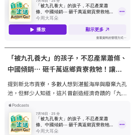
然返鄉，投入百萬積蓄修復廢棄九孔池，翻轉大眾
對九孔與鮑魚混淆的誤解，透過「蝦菜共生」永續
模式，帶領故鄉產業重新站上國際舞台。 - 主持人
｜儀璇 與談人｜鮮物本鋪創辦人李勝興 文章連結
｜ -- Hosting provided by SoundOn
「被九孔養大」的孩子，不忍產業蕭條、
中國傾銷⋯ 砸千萬返鄉貢寮救牠！讓國
際再度看見台灣鮑 feat. 李勝興｜自綠生
提到新北市貢寮，多數人想到湛藍海岸與廢棄九孔
活Action Go! EP91
池，但鮮少人知道，這片曾創造經濟奇蹟的「九孔
故鄉」，曾因環境變遷與大規模暴斃危機而一度荒
廢。 鮮物本鋪創辦人李勝興，在產業最蕭條時毅
然返鄉，投入百萬積蓄修復廢棄九孔池，翻轉大眾
對九孔與鮑魚混淆的誤解，透過「蝦菜共生」永續