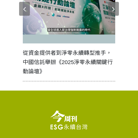
見證醫務
從資金提供者到淨零永續轉型推手，
如何守護
中國信託舉辦《2025淨零永續關鍵行
工改變病
動論壇》