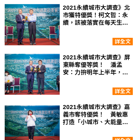
2021永續城市大調查》北
市獲特優獎！柯文哲：永
續，該被落實在每天生活
裡
詳全文
2021永續城市大調查》屏
東縣奪優等獎！ 潘孟
安：力拚明年上半年，全
縣百分百綠電
詳全文
2021永續城市大調查》嘉
義市奪特優獎！ 黃敏惠
打造「小城市、大能量」
全齡共享都市