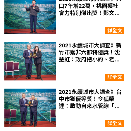
口7年增22萬，桃園獲社
會力特別傑出獎！鄭文
燦：讓年輕家庭甜蜜多一
點，負擔少一點
詳全文
2021永續城市大調查》新
竹市獲非六都特優獎！沈
慧虹：政府把小的、老的
顧好，護國神山就能衝經
濟永續
詳全文
2021永續城市大調查》台
中市獲優等獎！令狐榮
達：啟動自來水管線「防
漏計畫」，預計省下1.1萬
座泳池水量
詳全文