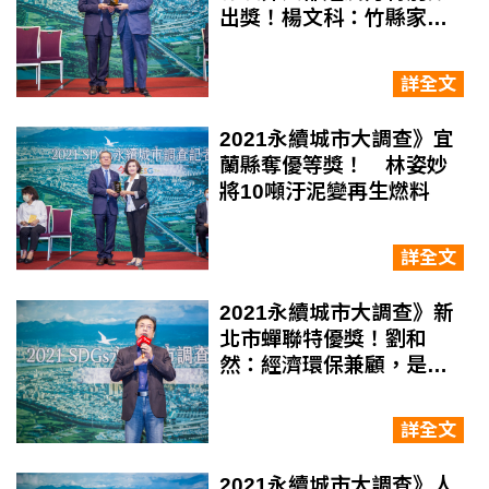
出獎！楊文科：竹縣家庭
收入全國第二、經濟好一
切都好
詳全文
2021永續城市大調查》宜
蘭縣奪優等獎！ 林姿妙
將10噸汙泥變再生燃料
詳全文
2021永續城市大調查》新
北市蟬聯特優獎！劉和
然：經濟環保兼顧，是台
灣社會的進步
詳全文
2021永續城市大調查》人