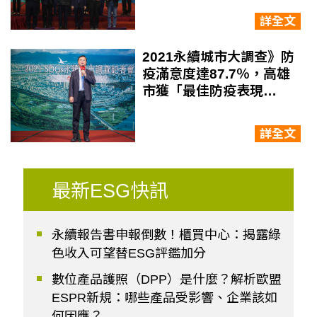
詳全文
2021永續城市大調查》防
疫滿意度達87.7％，高雄
市獲「最佳防疫表現
獎」！羅達生：與病毒搏
鬥4大原則
詳全文
最新ESG快訊
永續報告書申報倒數！櫃買中心：揭露綠
色收入可望替ESG評鑑加分
數位產品護照（DPP）是什麼？解析歐盟
ESPR新規：哪些產品受影響、企業該如
何因應？