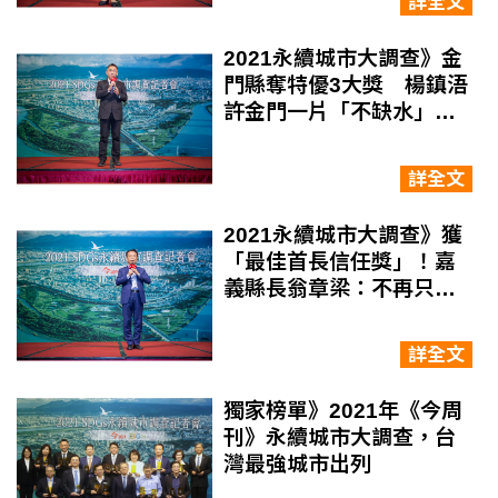
詳全文
2021永續城市大調查》金
門縣奪特優3大獎 楊鎮浯
許金門一片「不缺水」的
淨土
詳全文
2021永續城市大調查》獲
「最佳首長信任獎」！嘉
義縣長翁章梁：不再只扮
演糧倉角色，將轉型成農
工大縣
詳全文
獨家榜單》2021年《今周
刊》永續城市大調查，台
灣最強城市出列