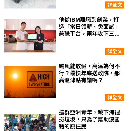
詳全文
他從IBM離職到創業，打
造「當日領薪、免面試」
兼職平台，兩年攻下三國
市場
詳全文
颱風能放假，高溫為何不
行？最快年底送政院，那
高溫津貼有譜嗎？
詳全文
這群亞洲青年，跳下海裡
撿垃圾，只為了幫助沒國
籍的原住民