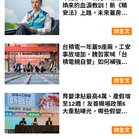
換來的血淚教訓！新《職
安法》上路，未來蓋房子
強制多做這件事
詳全文
台積電一年蓋9座廠，工安
事故增加，魏哲家喊「台
積電親自管」如何補強管
理機制？工安改革現場直
擊
詳全文
育嬰津貼最高4萬、產假增
至12週！友善職場政策6
大重點曝光，哪些假變多
了？企業可申請哪些補
助？
詳全文