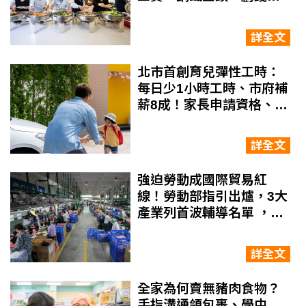
要寵員工」的美味留才術
詳全文
北市首創育兒彈性工時：
每日少1小時工時、市府補
薪8成！家長申請資格、如
何申請一次看懂
詳全文
強迫勞動成國際貿易紅
線！勞動部指引出爐，3大
產業列首波輔導名單 ，企
業如何靠11項檢核指標自
保？
詳全文
全家為何賣無豬肉食物？
手指溝通領包裹、學中