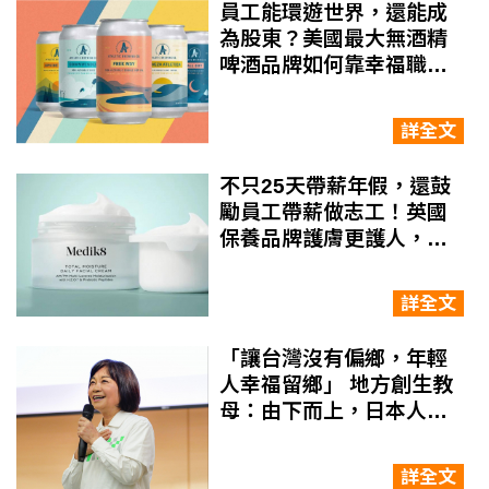
員工能環遊世界，還能成
為股東？美國最大無酒精
啤酒品牌如何靠幸福職
場，衝上8億美元估值
詳全文
不只25天帶薪年假，還鼓
勵員工帶薪做志工！英國
保養品牌護膚更護人，打
造幸福永續職場
詳全文
「讓台灣沒有偏鄉，年輕
人幸福留鄉」 地方創生教
母：由下而上，日本人也
來取經！
詳全文