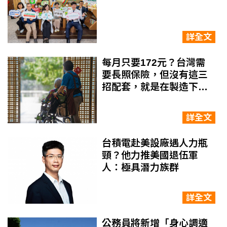
詳全文
每月只要172元？台灣需
要長照保險，但沒有這三
招配套，就是在製造下一
場悲劇
詳全文
台積電赴美設廠遇人力瓶
頸？他力推美國退伍軍
人：極具潛力族群
詳全文
公務員將新增「身心調適