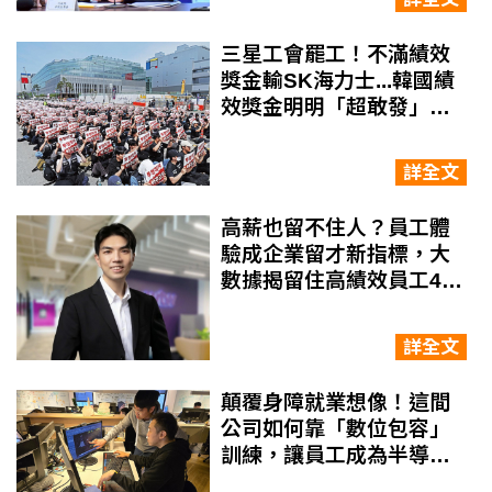
三星工會罷工！不滿績效
獎金輸SK海力士...韓國績
效獎金明明「超敢發」，
為何還會引發勞資衝突？
詳全文
高薪也留不住人？員工體
驗成企業留才新指標，大
數據揭留住高績效員工4大
關鍵
詳全文
顛覆身障就業想像！這間
公司如何靠「數位包容」
訓練，讓員工成為半導體
廠、捷運工程背後的建築