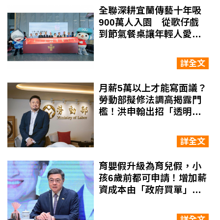
全聯深耕宜蘭傳藝十年吸
900萬人入園 從歌仔戲
到節氣餐桌讓年輕人愛上
臺灣傳統
詳全文
月薪5萬以上才能寫面議？
勞動部擬修法調高揭露門
檻！洪申翰出招「透明
化」給壓力、引導企業加
薪
詳全文
育嬰假升級為育兒假，小
孩6歲前都可申請！增加薪
資成本由「政府買單」，
勞動部長洪申翰：不增加
雇主負擔
詳全文