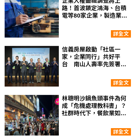
企業人權盡職調查將上
路！首波鎖定鴻海、台積
電等80家企業，製造業人
權風險與轉型關鍵一次看
詳全文
信義房屋啟動「社區一
家，企業同行」共好平
台 南山人壽率先簽署
MOU
詳全文
林聰明沙鍋魚頭事件為何
成「危機處理教科書」？
社群時代下，餐飲業如何
管理食安風險與品牌信任
詳全文