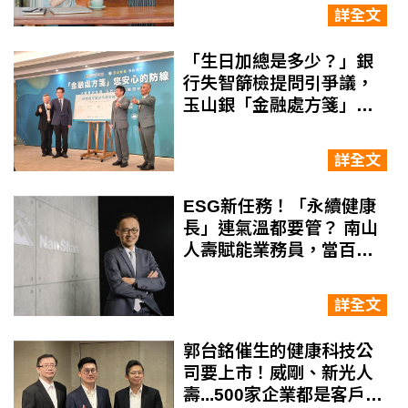
協助
詳全文
「生日加總是多少？」銀
行失智篩檢提問引爭議，
玉山銀「金融處方箋」如
何解決高齡友善金融難
題？
詳全文
ESG新任務！「永續健康
長」連氣溫都要管？ 南山
人壽賦能業務員，當百歲
人生「配速教練」
詳全文
郭台銘催生的健康科技公
司要上市！威剛、新光人
壽...500家企業都是客戶，