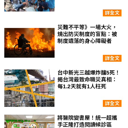
詳全文
災難不平等》一場大火，
燒出防災制度的盲點：被
制度遺落的身心障礙者
詳全文
台中新光三越爆炸釀5死！
揭台灣最致命職災真相：
每1.2天就有1人枉死
詳全文
將醫院變書屋！統一超攜
手正隆打造閱讀候診區