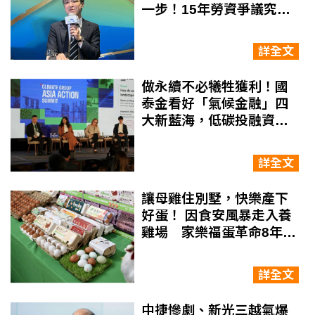
一步！15年勞資爭議究竟
在吵什麼？該如何解決？
詳全文
做永續不必犧牲獲利！國
泰金看好「氣候金融」四
大新藍海，低碳投融資已
達3752億
詳全文
讓母雞住別墅，快樂產下
好蛋！ 因食安風暴走入養
雞場 家樂福蛋革命8年有
成
詳全文
中捷慘劇、新光三越氣爆