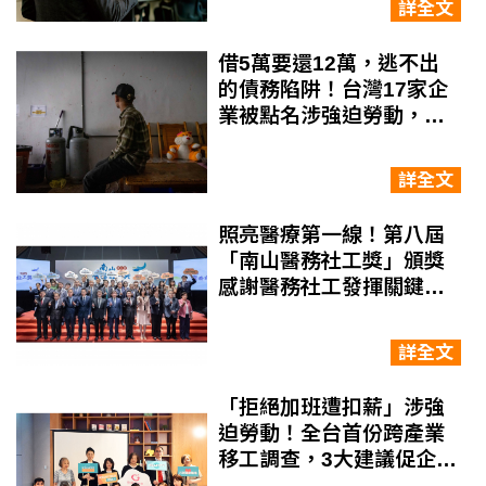
詳全文
借5萬要還12萬，逃不出
的債務陷阱！台灣17家企
業被點名涉強迫勞動，揭
開剝削移工的「魷魚遊
戲」
詳全文
照亮醫療第一線！第八屆
「南山醫務社工獎」頒獎
感謝醫務社工發揮關鍵力
量 促進社會健康與韌性
詳全文
「拒絕加班遭扣薪」涉強
迫勞動！全台首份跨產業
移工調查，3大建議促企業
落實GRI永續準則