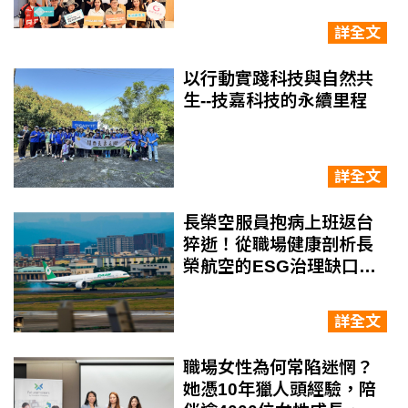
詳全文
以行動實踐科技與自然共
生--技嘉科技的永續里程
詳全文
長榮空服員抱病上班返台
猝逝！從職場健康剖析長
榮航空的ESG治理缺口，
企業永續該如何補課？
詳全文
職場女性為何常陷迷惘？
她憑10年獵人頭經驗，陪