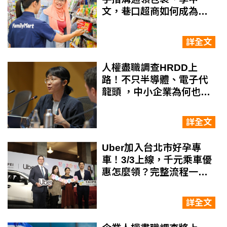
文，巷口超商如何成為移
工異鄉「應援站」
詳全文
人權盡職調查HRDD上
路！不只半導體、電子代
龍頭 ，中小企業為何也得
懂勞動人權風險？
詳全文
Uber加入台北市好孕專
車！3/3上線，千元乘車優
惠怎麼領？完整流程一次
看
詳全文