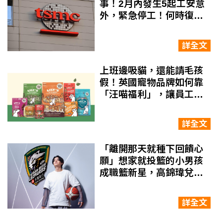
事！2月內發生5起工安意
外，緊急停工！何時復工?
會影響建廠進度嗎？
詳全文
上班邊吸貓，還能請毛孩
假！英國寵物品牌如何靠
「汪喵福利」，讓員工不
想離職？
詳全文
「離開那天就種下回饋心
願」想家就投籃的小男孩
成職籃新星，高錦瑋兌現
小時候心願捐300萬回饋
兒童之家
詳全文