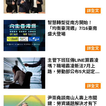
永悅健康如何幫企業照顧
員工健康？
詳全文
智慧轉型從南方開始！
「均衡臺灣週」7/16臺南
盛大登場
詳全文
主管下班狂傳LINE算霸凌
嗎？職場霸凌新法7月上
路，勞動部公布5大認定標
準
詳全文
尹崇堯談南山人壽上市關
鍵：勞資議題解決才有下