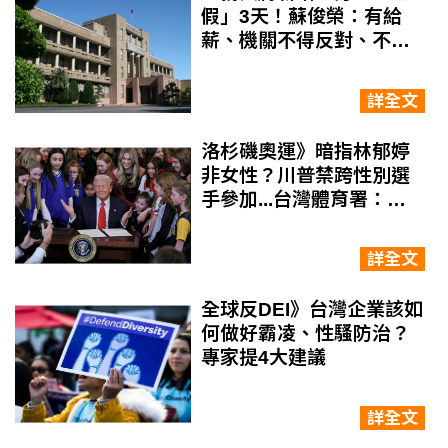
假」3天！蘇俊榮：有給
薪、機關不得反對、不需
提證明
詳全文
洛杉磯奧運》暗指林郁婷
非女性？川普禁跨性別選
手參加...台灣體育署：選
手資格就是簽證
詳全文
全球反DEI》台灣企業該如
何做好霸凌、性騷防治？
專家提4大建議
詳全文