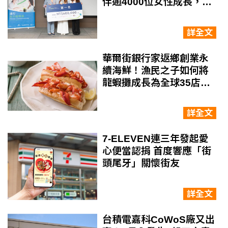
伴逾4000位女性成長，奪
渣打女力創業獎首獎
詳全文
華爾街銀行家返鄉創業永
續海鮮！漁民之子如何將
龍蝦攤成長為全球35店、
營收突破9千萬美元？
詳全文
7-ELEVEN連三年發起愛
心便當認捐 首度響應「街
頭尾牙」關懷街友
詳全文
台積電嘉科CoWoS廠又出