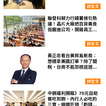
大腦？
詳全文
聯發科蔡力行鏟薯條引熱
議！晶片大廠把百貨美食
街搬進公司，開箱員工餐
廳「用胃留人」術
詳全文
黃正忠看台美貿易新局：
想穩拿美國訂單？除了關
稅，台商不能忽視這道新
門檻
詳全文
中鋼福利開箱》75元自助
餐吃到飽、內行人必吃的
三寶，鋼鐵巨頭「虧錢也