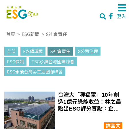
登入
首頁
>
ESG新聞
>
S社會責任
全部
E永續環境
S社會責任
G公司治理
ESG快訊
ESG永續台灣國際峰會
ESG永續台灣第三屆國際峰會
台灣大「種福電」10年創
造1億元綠能收益！林之晨
點出ESG評分盲點：企業
長期投入難被看見
詳全文