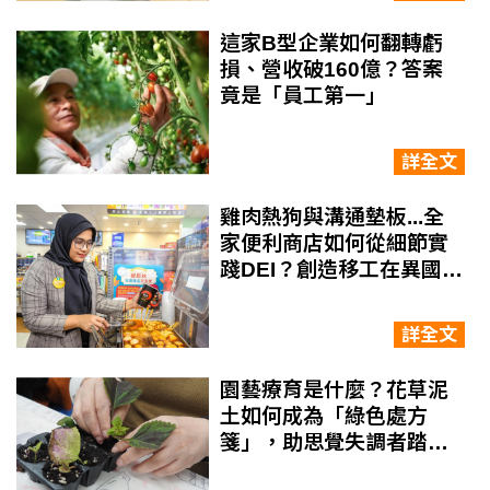
這家B型企業如何翻轉虧
損、營收破160億？答案
竟是「員工第一」
詳全文
雞肉熱狗與溝通墊板...全
家便利商店如何從細節實
踐DEI？創造移工在異國的
第三生活空間
詳全文
園藝療育是什麼？花草泥
土如何成為「綠色處方
箋」，助思覺失調者踏上
職場復元路