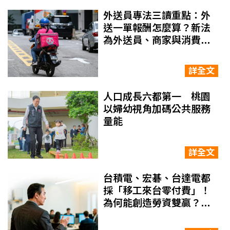
外送員專法三讀重點：外
送一單報酬怎麼算？新法
為外送員、商家與消費者
帶來哪些權益保障
詳全文
人口成長六都第一 桃園
以婦幼視角加碼公共服務
量能
詳全文
台積電、宏碁、台達電都
採「移工來台零付費」！
為何能創造勞資雙贏？上
櫃科技公司財務長點破關
鍵