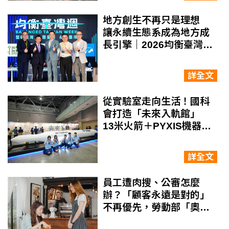
地方創生不再只是理想
讓永續生態系成為地方成
長引擎｜2026均衡臺灣週
系列報導
詳全文
從實驗室走向生活！國科
會打造「未來入軌館」
13米火箭＋PYXIS機器人
探索未來生活
詳全文
員工遭肉搜、公審怎麼
辦？「顧客永遠是對的」
不再優先，勞動部「奧客
條款」要求企業提供法律