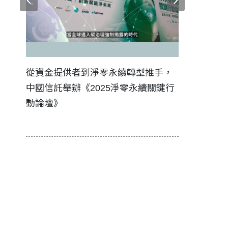
證醫務
從資金提供者到淨零永續轉型推手，
如何守護每
中國信託舉辦《2025淨零永續關鍵行
工改變病患
動論壇》