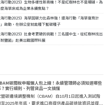
還海行動2025》生物多樣性新商機！不是紅樹林也不是珊瑚，為
什麼海草床成為企業永續焦點？
還海行動2025》海草固碳力比森林強！還海行動「海草復育計
畫」啟動，在辦公室就能種下藍碳種子
還海行動2025》比會考更硬的挑戰！三名國中生，從紅樹林找出
個生命的轉折點？ 醫務社
【故事精華】從黑暗到光明 見
「耐鹽菌」赴美出戰國際科展
命運的真實故事
社工如何改變生命的故事
CBAM碳關稅申報懶人包上線！永續管理師必須知道哪些
事？實行細則、列管貨品一文搞懂
歐盟碳邊境調整機制（CBAM）自10月1日起進入測試階
段至2025年年底，要求進口商提供產品碳排放資訊並提交