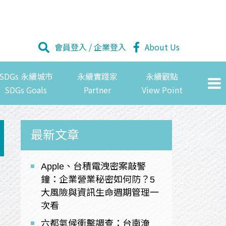
會員登入
/
企業登入
About Us
SDGs 永續城市
永續實踐家
永續觀點
SDGs Goals
Partner
View Point
最新文章
Apple、台積電洩密案敲警
鐘：企業營業秘密如何防？5
大風險與資訊生命週期管理一
次看
六都氣候衝擊調查：台南淹