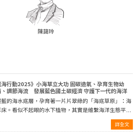
陳藹玲
還海行動2025》小海草立大功 固碳造氧、孕育生物幼
苗、調節海流 發展藍色國土碳經濟 守護下一代的海洋
湛藍的海水底層，孕育著一片片翠綠的「海底草原」：海
草床。看似不起眼的水下植物，其實是維繫海洋生態平
衡、減緩氣候變遷的關鍵功臣。
詳全文