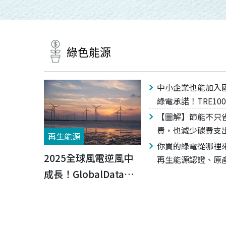
綠色能源
中小企業也能加入
綠電承諾！TRE10
什麼？台灣版倡議
【圖解】節能不只
路，和RE100有何
費，也減少碳費支
智慧能源管理系統
你買的綠電從哪裡
2025全球風電逆風中
理、實例一次看
再生能源認證、原
成長！GlobalData：
憑證... 一文看懂國
電認證有哪些？
2030年裝置容量上看
934.6GW，亞太成最大
市場