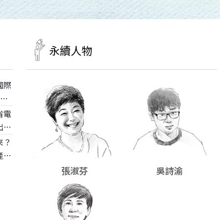
永續人物
國際
0是
上
省電
不同
出！
原
來？
產地
際綠
張淑芬
吳詩渝