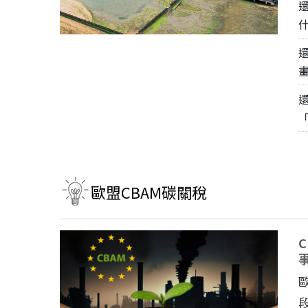
如何守護每
工改變病患
歐盟CBAM碳關稅