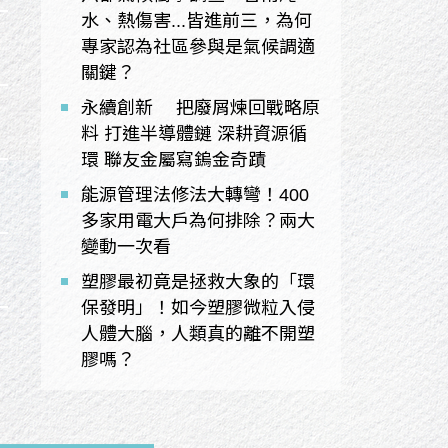
水、熱傷害...皆進前三，為何
專家認為社區參與是氣候調適
關鍵？
永續創新 把廢屑煉回戰略原
料 打進半導體鏈 深耕資源循
環 聯友金屬寫鎢金奇蹟
能源管理法修法大轉彎！400
多家用電大戶為何排除？兩大
變動一次看
塑膠最初竟是拯救大象的「環
保發明」！如今塑膠微粒入侵
人體大腦，人類真的離不開塑
膠嗎？