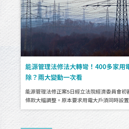
能源管理法修法大轉彎！400多家用
離岸風電邁入「深水區」！經濟部盤點
永續報告書申報倒數！櫃買中心：揭
信義房屋啟動「社區一家，企業同行
數位產品護照（DPP）是什麼？解析歐
屋頂光電新制8月上路！颱風吹落變
米其林綠星將停頒！昔日全球永續餐
Taiwan surf brand Vast develops 
除？兩大變動一次看
海域，2039年27.9GW目標如何跨
替ESG評鑑加分
山人壽率先簽署MOU
規：哪些產品受影響、企業該如何因
滅？專家破解5大迷思
發漂綠爭議？
apparel
網挑戰？
能源管理法修正案5日經立法院經濟委員會初
我國離岸風電至7月底總裝置容量累計達4.9
距離永續報告書申報期限僅剩不到一個月，上
歐盟數位產品護照（Digital Product Passp
8月1日起，新建、增建或改建、建築面積達1
2026台灣米其林指南21日公布最新名單，今
Vast is developing eco-friendly surf and outd
條款大幅調整。原本要求用電大戶須同時設置
五。經濟部進一步盤點15～18GW新海域，
前完成申報。櫃買中心提醒，企業可善用ES
入倒數，首波電池產品將於2027年2月起強
的建築物，依法須依「每20平方公尺設置1
「米其林綠星」，肯定餐廳在食材來源、減少
proprietary fabric it says can reduce water u
備的規定，引發工總等產業界反彈。 此次初審通過版本修正為僅
計畫。但走入「深水區」的離岸風電，也意味
與申報。此外，企業若揭露綠色收入及企業價
料組成、碳足跡及回收等全生命週期資訊。未
置太陽光電設備。內政部估計，每年可新增約
理等永續實踐上的投入。然而，這項於2020
consumption, and microplastic pollution.
適用於新設、增設用電戶，既有用電大戶排除
戰。23日在總統府氣候變遷委員會上，經濟
作為ESG評鑑的重要參考，強化永續資訊揭
更多產品，未符合規範者恐失去歐盟市場准入
（660MW）裝置容量。新制公布後，引發外
譽也將迎來調整，米其林指南宣布未來將停止
設、增設用電戶可在自用發電設備與儲能設備
上看27.9GW，預計2039年前併網。下一
性、發電效益及成本的討論。