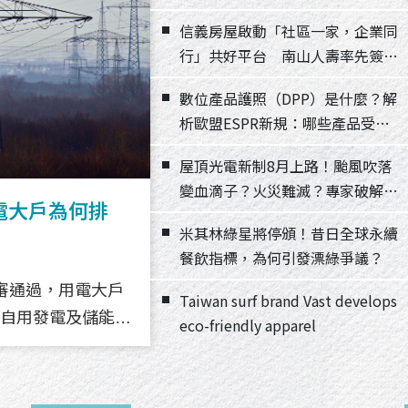
信義房屋啟動「社區一家，企業同
行」共好平台 南山人壽率先簽署
MOU
數位產品護照（DPP）是什麼？解
析歐盟ESPR新規：哪些產品受影
響、企業該如何因應？
屋頂光電新制8月上路！颱風吹落
變血滴子？火災難滅？專家破解5
電大戶為何排
15～18GW新
露綠色收入可望
」共好平台 南
盟ESPR新
血滴子？火災難
飲指標，為何引
eco-friendly
大迷思
米其林綠星將停頒！昔日全球永續
越生態、國安與併
應？
餐飲指標，為何引發漂綠爭議？
審通過，用電大戶
GW，排名全球第
櫃公司應於8月底
ort,DPP）制度上路進
000平方公尺以上
年共有9間餐廳獲選
oor apparel using a
Taiwan surf brand Vast develops
自用發電及儲能設
推出離岸風電中長程
G數位平台完成編製
制適用，要求揭露材
瓩」標準，在屋頂設
食物浪費、資源管
se, detergent
eco-friendly apparel
面對更多未知挑
值提升計畫，也可
來制度將逐步擴及
66萬瓩
年推出的永續餐飲榮
適用，且未來新
部預估未來裝置容量
露品質。
資格。
界對屋頂光電安全
頒發綠星。
間擇一設置。
階段的離岸風電，如何