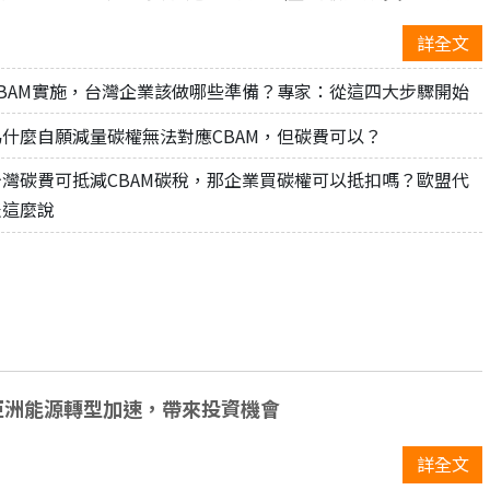
CBAM報告，第一份報告需於2024年1月底前提交。
詳全文
CBAM實施，台灣企業該做哪些準備？專家：從這四大步驟開始
為什麼自願減量碳權無法對應CBAM，但碳費可以？
台灣碳費可抵減CBAM碳稅，那企業買碳權可以抵扣嗎？歐盟代
表這麼說
亞洲能源轉型加速，帶來投資機會
詳全文