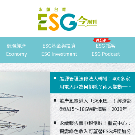
循環經濟
ESG基金與投資
ESG 播客
Economy
ESG Investment
ESG Podcast
能源管理法修法大轉彎！400多家
用電大戶為何排除？兩大變動一次
看
離岸風電邁入「深水區」！經濟部
盤點15～18GW新海域，2039年
27.9GW目標如何跨越生態、國安
永續報告書申報倒數！櫃買中心：
與併網挑戰？
揭露綠色收入可望替ESG評鑑加分