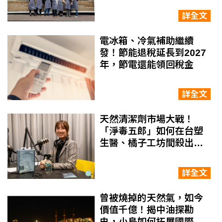
詳全文
電冰箱、冷氣補助繼續
發！節能退稅延長到2027
年，節電還能領回稅金
詳全文
天然清潔劑市場大戰！
「淨毒五郎」如何在台塑
生醫、橘子工坊間殺出一
條路？
詳全文
曾被燒掉的天然氣，如今
價值千億！揭中油探勘
史，小島如何拓展國際油