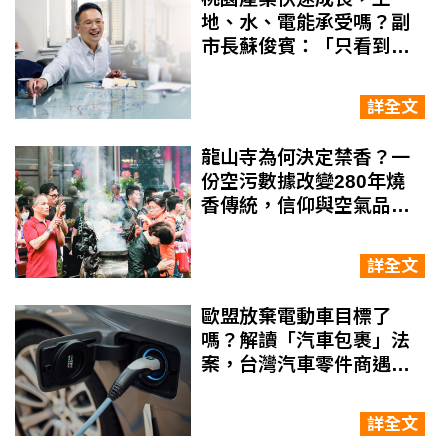
地、水、電能承受嗎？副
市長蘇俊賓：「只看到錢
和機會，最後反而賺不到
錢」
詳全文
龍山寺為何決定禁香？一
份空污數據改變280年燒
香傳統，信仰與空氣品質
如何取得平衡
詳全文
歐盟放棄電動車目標了
嗎？解讀「汽車包裹」法
案，台灣汽車零件商遇到
哪些新挑戰
詳全文