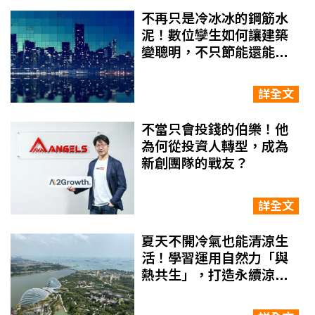
不再只是冷冰冰的鋼筋水
泥！數位孿生如何讓建築
變聰明，不只節能還能預
防災害？
詳全文
不當只會投錢的伯樂！他
為何從投資人轉型，成為
新創團隊的戰友？
詳全文
夏天不開冷氣也能清涼生
活！學習運用自然力「與
熱共生」，打造永續涼爽
的居家降溫解方