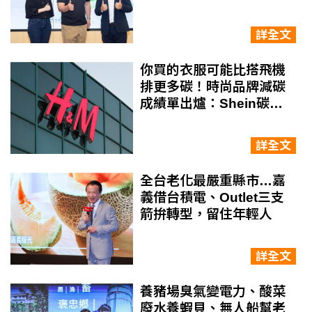
電、威剛青睞
詳全文
你買的衣服可能比搭飛機
排更多碳！時尚品牌減碳
成績單出爐：Shein碳排
大增170%、H&M蟬聯減
碳冠軍
詳全文
全台老化最嚴重縣市…嘉
義借台積電、Outlet三支
箭拚轉型，留住年輕人
詳全文
養豬場臭氣變電力、酸菜
廢水養蝦貝、無人船幫老