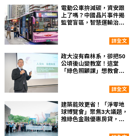
電動公車拚減碳，資安跟
上了嗎？中國晶片事件揭
監管盲區，智慧運輸治理
如何補破網
詳全文
政大沒有森林系，卻把50
公頃後山變教室！這堂
「綠色照顧課」想教會年
輕人什麼？
詳全文
建築能效更省！「淨零地
球博覽會」聚焦3大議題，
推綠色金融優惠房貸，串
聯SDGs推動健康台灣