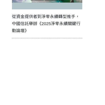
證醫務
從資金提供者到淨零永續轉型推手，
如何守護每
中國信託舉辦《2025淨零永續關鍵行
工改變病患
動論壇》