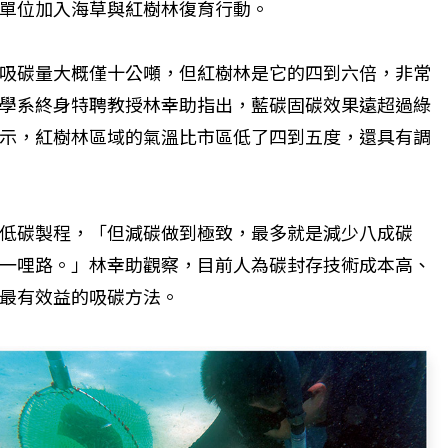
單位加入海草與紅樹林復育行動。
個生命的轉折點？ 醫務社
【故事精華】從黑暗到光明 見
吸碳量大概僅十公噸，但紅樹林是它的四到六倍，非常
命運的真實故事
社工如何改變生命的故事
學系終身特聘教授林幸助指出，藍碳固碳效果遠超過綠
示，紅樹林區域的氣溫比市區低了四到五度，還具有調
低碳製程，「但減碳做到極致，最多就是減少八成碳
一哩路。」林幸助觀察，目前人為碳封存技術成本高、
最有效益的吸碳方法。