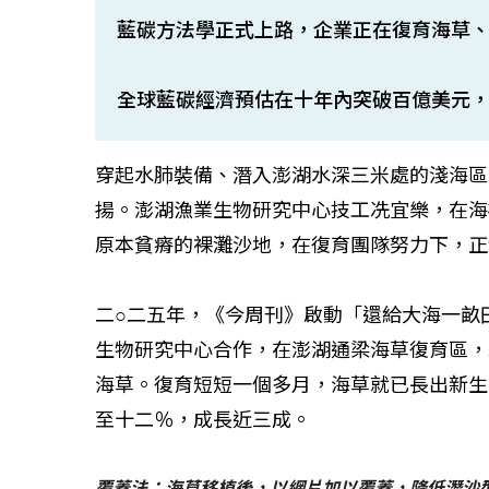
藍碳方法學正式上路，企業正在復育海草、
全球藍碳經濟預估在十年內突破百億美元
穿起水肺裝備、潛入澎湖水深三米處的淺海區
揚。澎湖漁業生物研究中心技工冼宜樂，在海
原本貧瘠的裸灘沙地，在復育團隊努力下，正
二○二五年，《今周刊》啟動「還給大海一畝
生物研究中心合作，在澎湖通梁海草復育區，
海草。復育短短一個多月，海草就已長出新生
至十二％，成長近三成。
覆蓋法：海草移植後，以網片加以覆蓋，降低潛沙