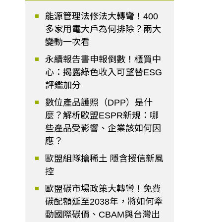
能源管理法修法大轉彎！400
多家用電大戶為何排除？兩大
變動一次看
永續報告書申報倒數！櫃買中
心：揭露綠色收入可望替ESG
評鑑加分
數位產品護照（DPP）是什
麼？解析歐盟ESPR新規：哪
些產品受影響、企業該如何因
應？
歐盟組隊搶稀土 隱含授信新風
控
歐盟碳市場政策大轉彎！免費
碳配額延至2038年，將如何牽
動國際碳價、CBAM與台灣出