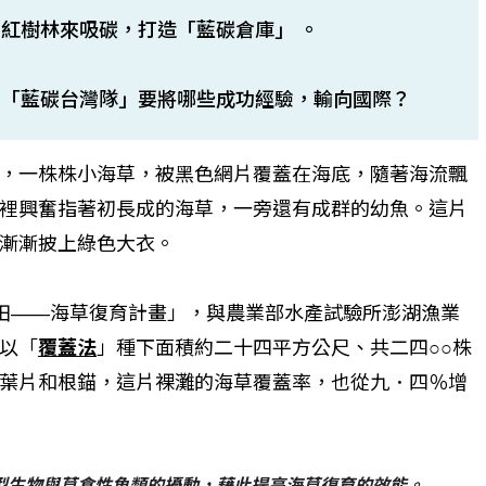
紅樹林來吸碳，打造「藍碳倉庫」 。
，「藍碳台灣隊」要將哪些成功經驗，輸向國際？
，一株株小海草，被黑色網片覆蓋在海底，隨著海流飄
裡興奮指著初長成的海草，一旁還有成群的幼魚。這片
漸漸披上綠色大衣。
田——海草復育計畫」，與農業部水產試驗所澎湖漁業
以「
覆蓋法
」種下面積約二十四平方公尺、共二四○○株
葉片和根錨，這片裸灘的海草覆蓋率，也從九．四％增
型生物與草食性魚類的擾動，藉此提高海草復育的效能。