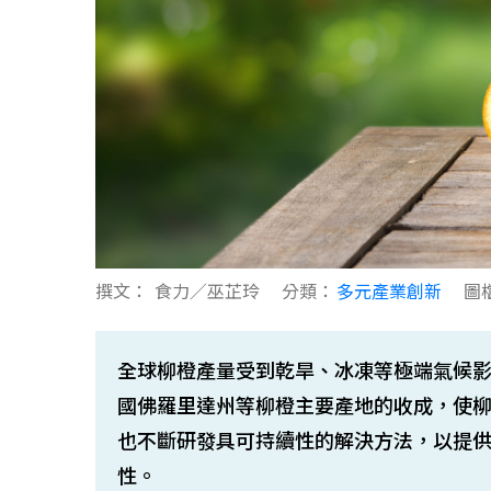
撰文：
食力／巫芷玲
分類：
多元產業創新
圖
全球柳橙產量受到乾旱、冰凍等極端氣候
國佛羅里達州等柳橙主要產地的收成，使
也不斷研發具可持續性的解決方法，以提
性。