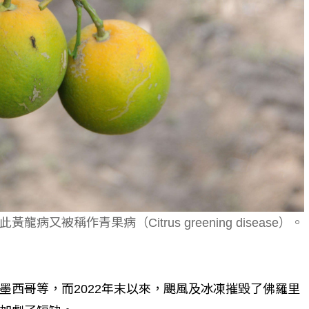
個生命的轉折點？ 醫務社
【故事精華】從黑暗到光明 見
命運的真實故事
社工如何改變生命的故事
被稱作青果病（Citrus greening disease）。
墨西哥等，而2022年末以來，颶風及冰凍摧毀了佛羅里