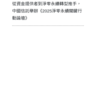
證醫務
從資金提供者到淨零永續轉型推手，
如何守護每
中國信託舉辦《2025淨零永續關鍵行
工改變病患
動論壇》