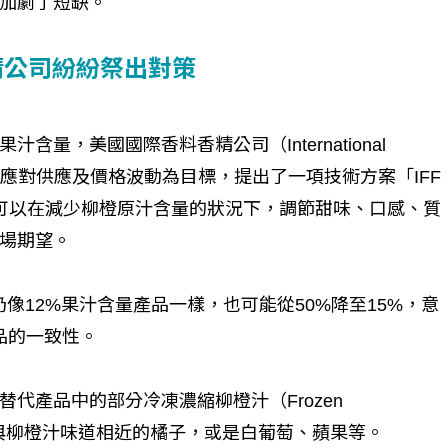
加劇了短缺。
精公司紛紛祭出對策
量，美國國際香料香精公司（International
）以支持市場應對供應及價格波動為目標，提出了一項技術方案「IFF
 toolbox」，可以在減少柳橙原汁含量的狀況下，調節甜味、口感、質
場期望。
像12%果汁含量產品一樣，也可能從50%降至15%，意
品的一致性。
代產品中的部分冷凍濃縮柳橙汁（Frozen
FCOJ），像是與柳橙汁味道相近的橘子，或是白葡萄、蘋果等。