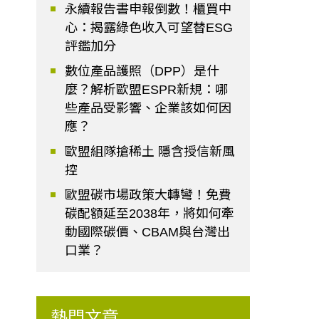
永續報告書申報倒數！櫃買中
心：揭露綠色收入可望替ESG
評鑑加分
數位產品護照（DPP）是什
麼？解析歐盟ESPR新規：哪
些產品受影響、企業該如何因
應？
歐盟組隊搶稀土 隱含授信新風
控
歐盟碳市場政策大轉彎！免費
碳配額延至2038年，將如何牽
動國際碳價、CBAM與台灣出
口業？
熱門文章