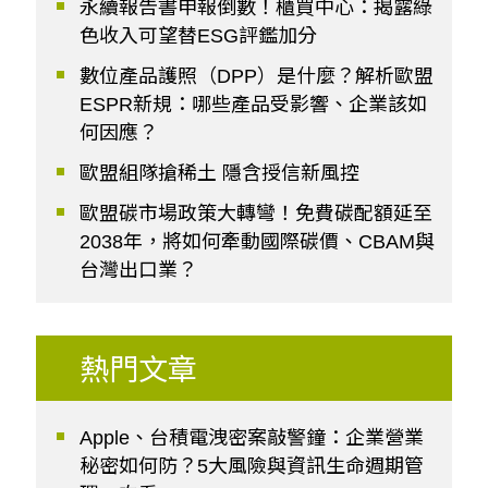
永續報告書申報倒數！櫃買中心：揭露綠
色收入可望替ESG評鑑加分
數位產品護照（DPP）是什麼？解析歐盟
ESPR新規：哪些產品受影響、企業該如
何因應？
歐盟組隊搶稀土 隱含授信新風控
歐盟碳市場政策大轉彎！免費碳配額延至
2038年，將如何牽動國際碳價、CBAM與
台灣出口業？
熱門文章
Apple、台積電洩密案敲警鐘：企業營業
秘密如何防？5大風險與資訊生命週期管