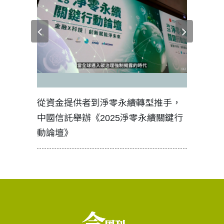
見證醫務
從資金提供者到淨零永續轉型推手，
如何守護
中國信託舉辦《2025淨零永續關鍵行
工改變病
動論壇》