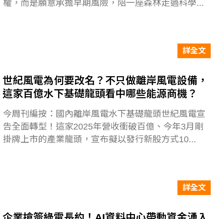
權，而是願意承擔早期風險，陪一座森林走過科學...
詳全文
世紀風電為何要改名？不只做離岸風電設備，
這家百億水下基礎龍頭看中哪些能源商機？
今周刊編按：國內離岸風電水下基礎龍頭世紀風電宣
告全面轉型！這家2025年營收衝破百億、今年3月剛
掛牌上市的產業龍頭，宣布擬以發行新股方式10...
詳全文
企業搶簽綠電長約！AI資料中心帶動資金湧入