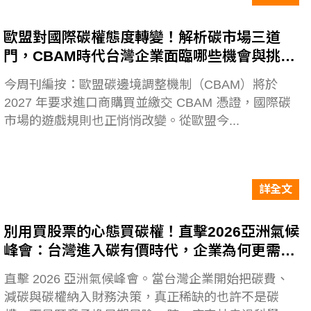
歐盟對國際碳權態度轉變！解析碳市場三道
門，CBAM時代台灣企業面臨哪些機會與挑
戰？
今周刊編按：歐盟碳邊境調整機制（CBAM）將於
2027 年要求進口商購買並繳交 CBAM 憑證，國際碳
市場的遊戲規則也正悄悄改變。從歐盟今...
詳全文
別用買股票的心態買碳權！直擊2026亞洲氣候
峰會：台灣進入碳有價時代，企業為何更需要
懂森林裡的「耐心資本」？
直擊 2026 亞洲氣候峰會。當台灣企業開始把碳費、
減碳與碳權納入財務決策，真正稀缺的也許不是碳