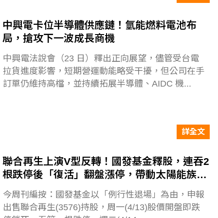
中興電卡位半導體供應鏈！氫能燃料電池布
局，搶攻下一波成長商機
中興電法說會（23 日）釋出正向展望，儘管受台電
拉貨進度影響，短期營運動能略受干擾，但公司在手
訂單仍維持高檔，並持續拓展半導體、AIDC 機...
詳全文
聯合再生上演V型反轉！國發基金釋股，連吞2
根跌停後「復活」翻盤漲停，帶動太陽能族群
轉強
今周刊編按：國發基金以「例行性退場」為由，申報
出售聯合再生(3576)持股，周一(4/13)股價開盤即跌