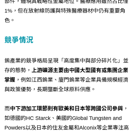
部件，體現其戰略性金屬地位。醫療應用雖然占比僅
1%，但在放射線防護與特殊醫療器材中仍有重要角
色。
競爭情況
鎢產業的競爭格局呈現「高度集中與部分碎片化」並
存的態勢，
上游礦源主要由中國大型國有或集團企業
掌握
，例如江西鎢業、廈門鎢業等企業具備規模經濟
與政策優勢，長期壟斷全球原料供應。
而
中下游加工環節則有歐美和日本等跨國公司參與
，
如德國的HC Starck、美國的Global Tungsten and
Powders以及日本的住友金屬和Alconix等企業專注高