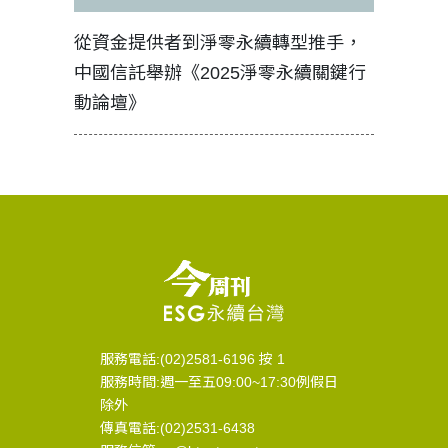
見證醫務
從資金提供者到淨零永續轉型推手，
如何守護
中國信託舉辦《2025淨零永續關鍵行
工改變病
動論壇》
服務電話:(02)2581-6196 按 1
服務時間:週一至五09:00~17:30例假日
除外
傳真電話:(02)2531-6438