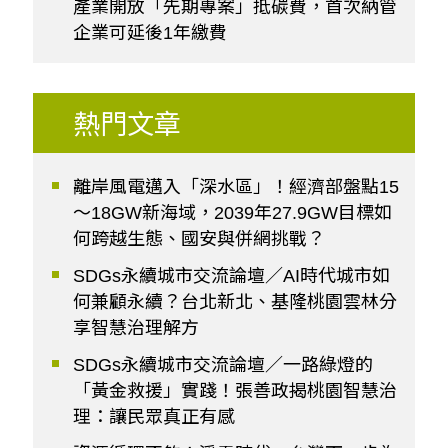
產業開放「先期專案」抵碳費，首次納管
企業可延後1年繳費
熱門文章
離岸風電邁入「深水區」！經濟部盤點15
～18GW新海域，2039年27.9GW目標如
何跨越生態、國安與併網挑戰？
SDGs永續城市交流論壇／AI時代城市如
何兼顧永續？台北新北、基隆桃園雲林分
享智慧治理解方
SDGs永續城市交流論壇／一路綠燈的
「黃金救援」實踐！張善政揭桃園智慧治
理：讓民眾真正有感