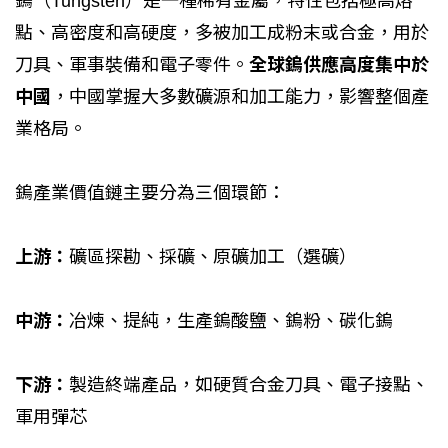
鎢（Tungsten）是一種稀有金屬，特性包括極高熔
點、高密度和高硬度，多被加工成粉末或合金，用於
刀具、軍事裝備和電子零件。
全球鎢供應高度集中於
中國
，中國掌握大多數礦源和加工能力，影響整個產
業格局。
鎢產業價值鏈主要分為三個環節：
上游：
礦區探勘、採礦、原礦加工（選礦）
中游：
冶煉、提純，生產鎢酸鹽、鎢粉、碳化鎢
下游：
製造終端產品，如硬質合金刀具、電子接點、
軍用彈芯