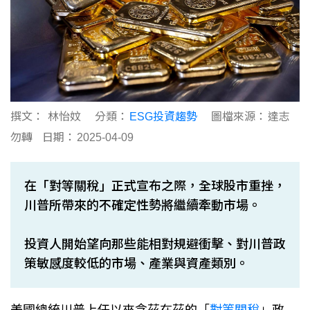
撰文：
林怡妏
分類：
ESG投資趨勢
圖檔來源：
達志
勿轉
日期：
2025-04-09
在「對等關稅」正式宣布之際，全球股市重挫，
川普所帶來的不確定性勢將繼續牽動市場。
投資人開始望向那些能相對規避衝擊、對川普政
策敏感度較低的市場、產業與資產類別。
美國總統川普上任以來念茲在茲的「
對等關稅
」政