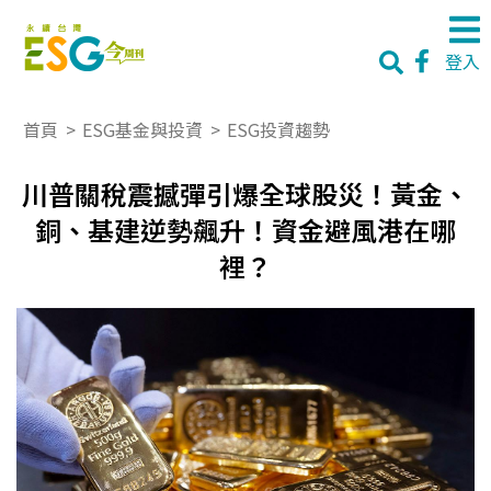
登入
首頁
>
ESG基金與投資
>
ESG投資趨勢
川普關稅震撼彈引爆全球股災！黃金、
銅、基建逆勢飆升！資金避風港在哪
裡？