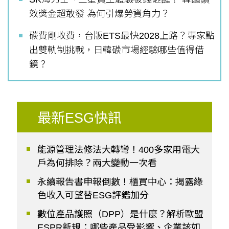
效獎金超敢發 為何引爆勞資角力？
碳費剛收費，台版ETS最快2028上路？專家點
出雙軌制挑戰，日韓碳市場經驗哪些值得借
鏡？
最新ESG快訊
能源管理法修法大轉彎！400多家用電大
戶為何排除？兩大變動一次看
永續報告書申報倒數！櫃買中心：揭露綠
色收入可望替ESG評鑑加分
數位產品護照（DPP）是什麼？解析歐盟
ESPR新規：哪些產品受影響、企業該如