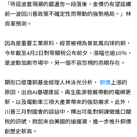
「待這波套現潮的震盪告一段落後，金價仍有望延續
前一波因川普政策不確定性而帶動的強勢格局。」林
良軍預測。
因為是重要工業原料、經常被視為景氣風向球的銅，
今年截至4月2日對等關稅公布前夕，漲幅也逾10％，
是波動加劇市場中，另一個不容忽視的亮眼存在。
期街口道瓊銅基金經理人林泳光分析，
銅價
上漲的
原因，出自AI基礎建設、再生能源發展帶動的電網更
新，以及電動車三項大產業帶來的強勁需求。此外，
川普三月對國會的談話中，釋出可能對銅課徵進口關
稅的訊號，掀起來自美國的搶運潮，進一步推升銅價
創歷史新高。