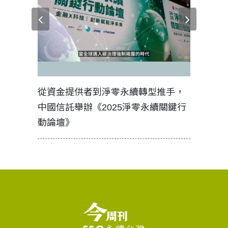
見證醫務
從資金提供者到淨零永續轉型推手，
如何守護
中國信託舉辦《2025淨零永續關鍵行
工改變病
動論壇》