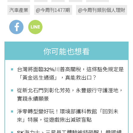
汽車產業
@今周刊1477期
@今周刊類別個人理財
你可能也想看
台灣將面臨32%川普高關稅，這條豁免規定是
「黃金逃生通道」，真能救出口？
從新北石門到彰化芳苑，永豐銀行守護溼地，
實踐永續願景
淨零轉型變好玩！環境部攜科教館「回到未
來」特展，從遊戲揪出減碳盲點
SK海力士、三星員工體驗被錢砸醒！ 韓國績