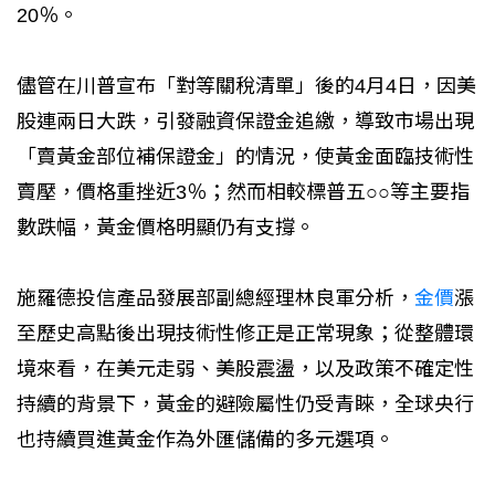
20％。
儘管在川普宣布「對等關稅清單」後的4月4日，因美
股連兩日大跌，引發融資保證金追繳，導致市場出現
「賣黃金部位補保證金」的情況，使黃金面臨技術性
賣壓，價格重挫近3％；然而相較標普五○○等主要指
數跌幅，黃金價格明顯仍有支撐。
施羅德投信產品發展部副總經理林良軍分析，
金價
漲
至歷史高點後出現技術性修正是正常現象；從整體環
境來看，在美元走弱、美股震盪，以及政策不確定性
持續的背景下，黃金的避險屬性仍受青睞，全球央行
也持續買進黃金作為外匯儲備的多元選項。