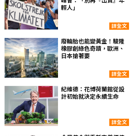
峰會：「別再『出賣』年
輕人」
詳全文
廢輪胎也能變黃金！駿隆
橡膠創綠色奇蹟，歐洲、
日本搶著要
詳全文
紀維德：花博荷蘭館從設
計初始就決定永續生命
詳全文