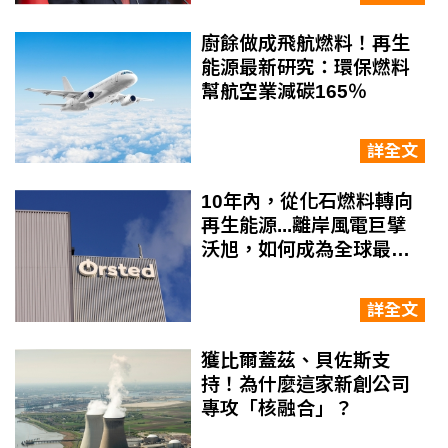
廚餘做成飛航燃料！再生
能源最新研究：環保燃料
幫航空業減碳165％
詳全文
10年內，從化石燃料轉向
再生能源...離岸風電巨擘
沃旭，如何成為全球最具
永續性的公司？
詳全文
獲比爾蓋茲、貝佐斯支
持！為什麼這家新創公司
專攻「核融合」？