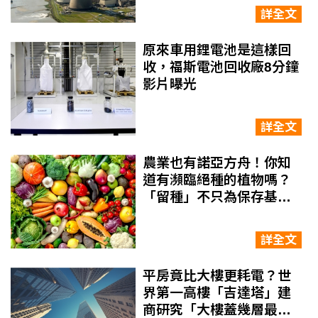
詳全文
原來車用鋰電池是這樣回
收，福斯電池回收廠8分鐘
影片曝光
詳全文
農業也有諾亞方舟！你知
道有瀕臨絕種的植物嗎？
「留種」不只為保存基
因，更為永續
詳全文
平房竟比大樓更耗電？世
界第一高樓「吉達塔」建
商研究「大樓蓋幾層最省