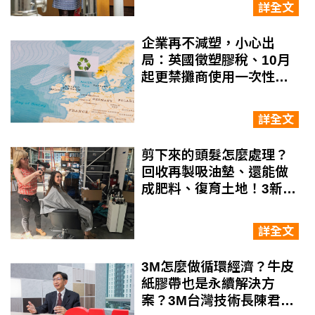
詳全文
企業再不減塑，小心出
局：英國徵塑膠稅、10月
起更禁攤商使用一次性塑
膠！一文搞懂英國塑膠稅
脈絡
詳全文
剪下來的頭髮怎麼處理？
回收再製吸油墊、還能做
成肥料、復育土地！3新創
靠回收頭髮打造循環經濟
模式
詳全文
3M怎麼做循環經濟？牛皮
紙膠帶也是永續解決方
案？3M台灣技術長陳君