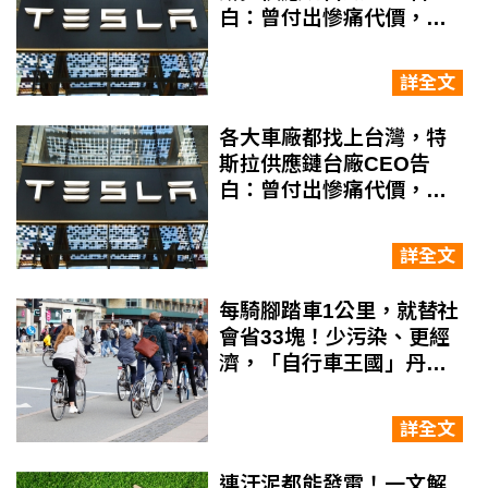
白：曾付出慘痛代價，中
國訂單能不接就不接
詳全文
各大車廠都找上台灣，特
斯拉供應鏈台廠CEO告
白：曾付出慘痛代價，中
國訂單能不接就不接
詳全文
每騎腳踏車1公里，就替社
會省33塊！少污染、更經
濟，「自行車王國」丹麥
給世界城市的啟發
詳全文
連汙泥都能發電！一文解