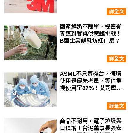
杰：材料科技最重要的是
賦能永續
詳全文
國產鮮奶不簡單，揭密從
養殖到餐桌供應鏈挑戰！
B型企業鮮乳坊紅什麼？
詳全文
ASML不只賣機台，循環
使用是優先考量，零件重
複使用率87%！艾司摩爾
如何減量廢棄物？
詳全文
商品不耐用，電子垃圾與
日俱增！台泥董事長張安