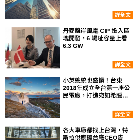
電」，結果尷尬了...
詳全文
丹麥離岸風電 CIP 投入區
塊開發，6 場址容量上看
6.3 GW
詳全文
小英總統也盛讚！台東
2018年成立全台第一座公
民電廠，打造宛如希臘的
「純電低碳島」
詳全文
各大車廠都找上台灣，特
斯拉供應鏈台廠CEO告