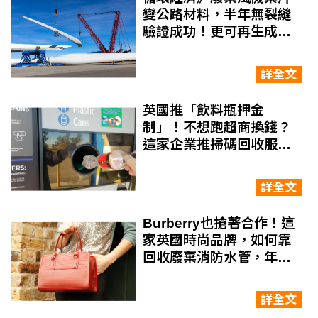
變公路材料，半年無裂縫
驗證成功！更可再生成動
物保護通道、人工魚礁
詳全文
英國推「飲料瓶押金
制」！不想跑超商換錢？
這家企業推掃碼回收服
務，在家就能可賺回饋金
詳全文
Burberry也搶著合作！這
家英國時尚品牌，如何靠
回收廢棄消防水管，年賺
上千萬元？
詳全文