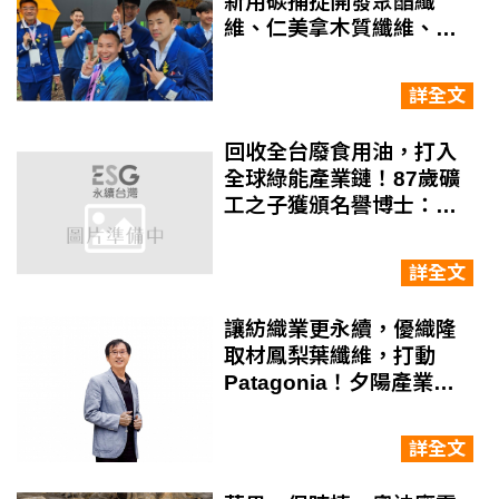
新用碳捕捉開發聚酯纖
維、仁美拿木質纖維、牡
蠣殼做會徽
詳全文
回收全台廢食用油，打入
全球綠能產業鏈！87歲礦
工之子獲頒名譽博士：不
努力就沒有成功機會
詳全文
讓紡織業更永續，優織隆
取材鳳梨葉纖維，打動
Patagonia！夕陽產業的
下一步：共好的商業模式
詳全文