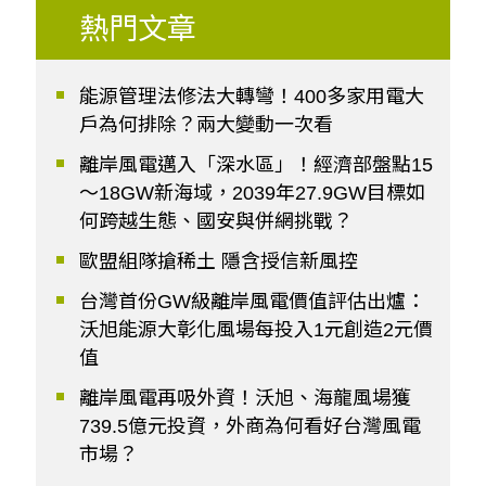
熱門文章
能源管理法修法大轉彎！400多家用電大
戶為何排除？兩大變動一次看
離岸風電邁入「深水區」！經濟部盤點15
～18GW新海域，2039年27.9GW目標如
何跨越生態、國安與併網挑戰？
歐盟組隊搶稀土 隱含授信新風控
台灣首份GW級離岸風電價值評估出爐：
沃旭能源大彰化風場每投入1元創造2元價
值
離岸風電再吸外資！沃旭、海龍風場獲
739.5億元投資，外商為何看好台灣風電
市場？