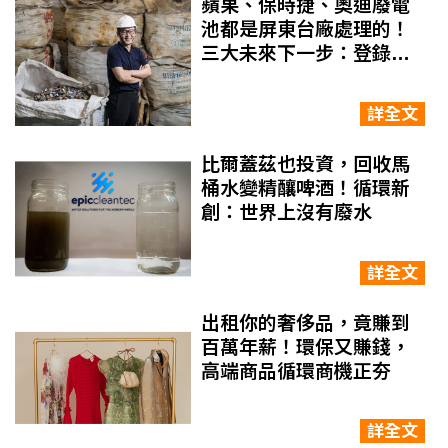
蘋果、保時捷、奧迪廢電
池都是屏東台廠處理的！
三大未來下一步：登錄興
櫃、貴金屬回收供應鏈
詳全文
比爾蓋茲也投資，回收馬
桶水變精釀啤酒！循環新
創：世界上沒有廢水
詳全文
出租你的奢侈品，竟賺到
百萬年薪！環保又賺錢，
高端商品循環商機正夯
詳全文