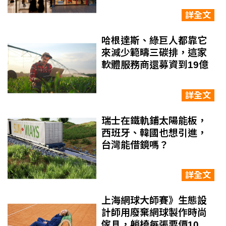
詳全文
哈根達斯、綠巨人都靠它
來減少範疇三碳排，這家
軟體服務商還募資到19億
詳全文
瑞士在鐵軌鋪太陽能板，
西班牙、韓國也想引進，
台灣能借鏡嗎？
詳全文
上海網球大師賽》生態設
計師用廢棄網球製作時尚
傢具，躺椅每張要價10萬