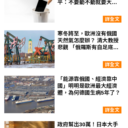
平：不要動不動就要大家
買新手機
詳全文
寒冬將至，歐洲沒有俄國
天然氣怎麼辦？ 清大教授
悲觀 「俄羅斯有自足底
氣，也有國際盟友奧援」
詳全文
「能源靠俄國、經濟靠中
國」明明是歐洲最大經濟
體，為何德國生病5年了？
詳全文
政府幫出30萬！日本大手