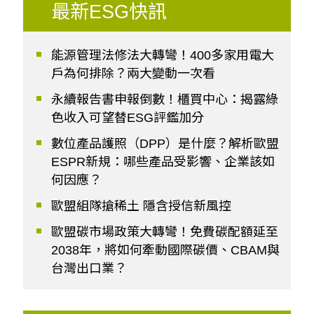
最新ESG快訊
能源管理法修法大轉彎！400多家用電大
戶為何排除？兩大變動一次看
永續報告書申報倒數！櫃買中心：揭露綠
色收入可望替ESG評鑑加分
數位產品護照（DPP）是什麼？解析歐盟
ESPR新規：哪些產品受影響、企業該如
何因應？
歐盟組隊搶稀土 隱含授信新風控
歐盟碳市場政策大轉彎！免費碳配額延至
2038年，將如何牽動國際碳價、CBAM與
台灣出口業？