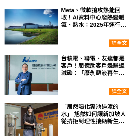
Meta、微軟搶攻熱能回
收！AI資料中心廢熱變暖
氣、熱水：2025年運行，
為 10 萬戶家庭供暖
詳全文
台積電、聯電、友達都是
客戶！朋億助客戶邊賺邊
減碳：「廢剝離液再生系
統」達96％減碳效果
詳全文
「居然喝化糞池過濾的
水」 旭然如何讓新加坡人
從抗拒到理性接納新生
水？