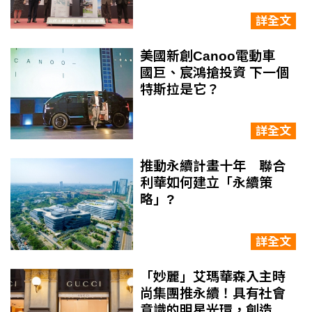
限可能
詳全文
美國新創Canoo電動車
國巨、宸鴻搶投資 下一個
特斯拉是它？
詳全文
推動永續計畫十年 聯合
利華如何建立「永續策
略」?
詳全文
「妙麗」艾瑪華森入主時
尚集團推永續！具有社會
意識的明星光環，創造董