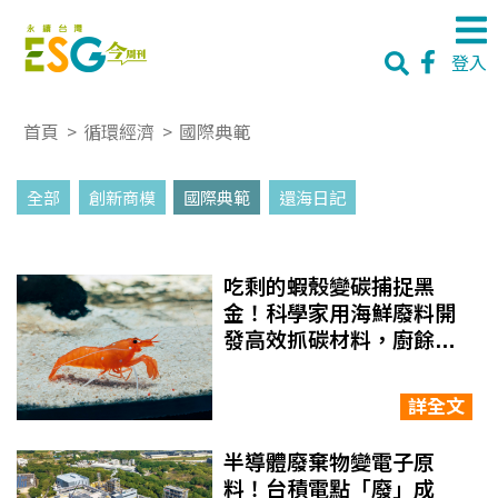
登入
首頁
>
循環經濟
>
國際典範
全部
創新商模
國際典範
還海日記
吃剩的蝦殼變碳捕捉黑
金！科學家用海鮮廢料開
發高效抓碳材料，廚餘搖
身一變減碳神器
詳全文
半導體廢棄物變電子原
料！台積電點「廢」成