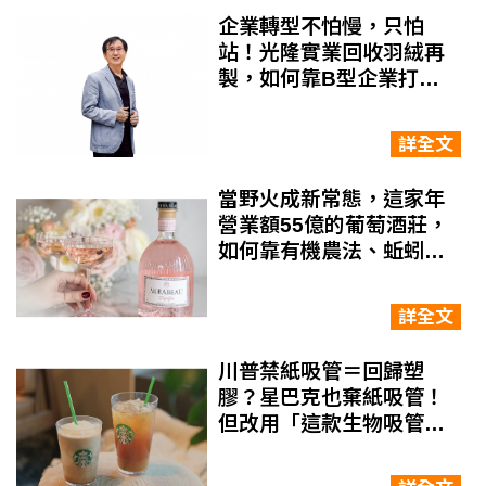
企業轉型不怕慢，只怕
站！光隆實業回收羽絨再
製，如何靠B型企業打造
綠色競爭力？
詳全文
當野火成新常態，這家年
營業額55億的葡萄酒莊，
如何靠有機農法、蚯蚓大
軍找到新機會？
詳全文
川普禁紙吸管＝回歸塑
膠？星巴克也棄紙吸管！
但改用「這款生物吸管」
環保又安全