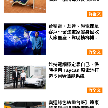
元，怎麼做到的？
詳全文
台積電、友達、聯電都是
客戶⋯留法畫家變身回收
大廠董座，靠嚼檳榔搏感
情殺出血路
詳全文
維持電網穩定靠自己，保
時捷用 Taycan 廢電池打
造 5 MW儲能系統
詳全文
奧運綠色紡織台廠》遠東