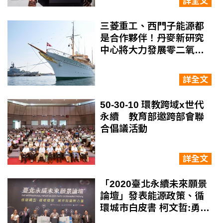
詳全文
三菱重工、西門子能源都
是合作夥伴！丹麥新研究
中心將大力發展零二氧化
碳航運
詳全文
50-30-10 環教跨域x世代
永續 教育部邀跨部會聯
合倡議活動
詳全文
「2020臺北永續未來願景
論壇」發表能源政策、循
環城市白皮書 柯文哲:勇敢
面對永續發展挑戰 創造無