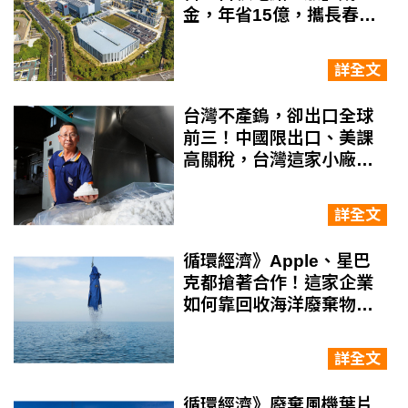
金，年省15億，攜長春石
化打造零廢生態圈
詳全文
台灣不產鎢，卻出口全球
前三！中國限出口、美課
高關稅，台灣這家小廠靠
廢料煉金、打入蘋果供應
鏈
詳全文
循環經濟》Apple、星巴
克都搶著合作！這家企業
如何靠回收海洋廢棄物，
年賺52億？
詳全文
循環經濟》廢棄風機葉片