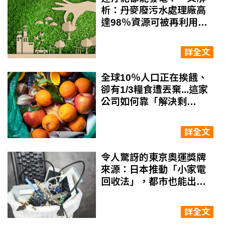
析：丹麥廢污水處理廠高
達98％資源可被再利用，
他是如何做到的？
詳全文
全球10％人口正在挨餓、
卻有1/3糧食遭丟棄...這家
公司如何靠「解決剩
食」，年營收成長2倍？
詳全文
令人驚訝的東京奧運獎牌
來源：日本推動「小家電
回收法」，都市也能出
「礦山」
詳全文