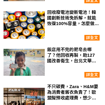
詳全文
回收廢電池變新電池！韓
國創新技術免拆解，就能
恢復100%容量，怎麼做到
的？
詳全文
飯店用不完的肥皂去哪
了？他回收再製，助127
國改善衛生，台北文華東
方、雅樂軒都響應
詳全文
不只碳費，Zara、H&M要
為消費者舊衣負責了！歐
盟擬預收處理費，想少繳
就得納入綠色設計