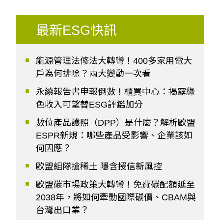
最新ESG快訊
能源管理法修法大轉彎！400多家用電大
戶為何排除？兩大變動一次看
永續報告書申報倒數！櫃買中心：揭露綠
色收入可望替ESG評鑑加分
數位產品護照（DPP）是什麼？解析歐盟
ESPR新規：哪些產品受影響、企業該如
何因應？
歐盟組隊搶稀土 隱含授信新風控
歐盟碳市場政策大轉彎！免費碳配額延至
2038年，將如何牽動國際碳價、CBAM與
台灣出口業？