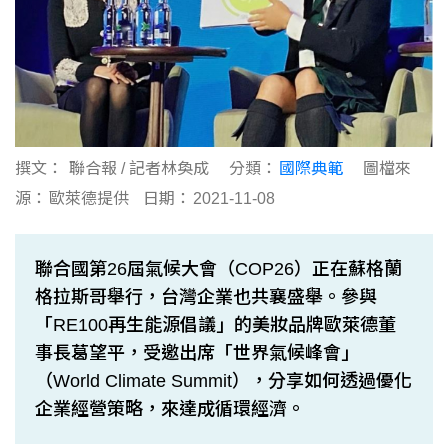
撰文：
聯合報 / 記者林奐成
分類：
國際典範
圖檔來
源：
歐萊德提供
日期：
2021-11-08
聯合國第26屆氣候大會（COP26）正在蘇格蘭
格拉斯哥舉行，台灣企業也共襄盛舉。參與
「RE100再生能源倡議」的美妝品牌歐萊德董
事長葛望平，受邀出席「世界氣候峰會」
（World Climate Summit），分享如何透過優化
企業經營策略，來達成循環經濟。