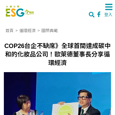
登入
首頁
>
循環經濟
>
國際典範
COP26台企不缺席》全球首間達成碳中
和的化妝品公司！歐萊德董事長分享循
環經濟