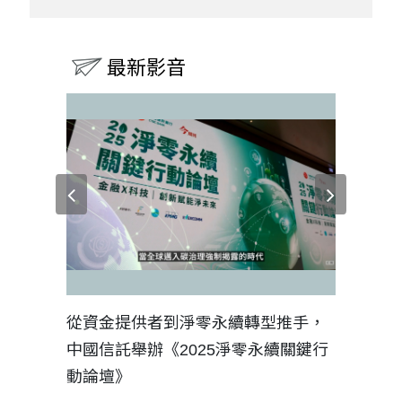
最新影音
見證醫務
從資金提供者到淨零永續轉型推手，
如何守護
中國信託舉辦《2025淨零永續關鍵行
工改變病
動論壇》