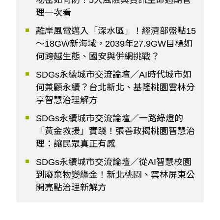
秘密如何防？5大風險與資訊生命週期管
理一次看
離岸風電邁入「深水區」！經濟部盤點15
～18GW新海域，2039年27.9GW目標如
何跨越生態、國安與併網挑戰？
SDGs永續城市交流論壇／AI時代城市如
何兼顧永續？台北新北、基隆桃園雲林分
享智慧治理解方
SDGs永續城市交流論壇／一路綠燈的
「黃金救援」實踐！張善政揭桃園智慧治
理：讓民眾真正有感
SDGs永續城市交流論壇／從AI智慧校園
到廢棄物變綠金！新北桃園、雲林屏東公
開亮點治理新解方