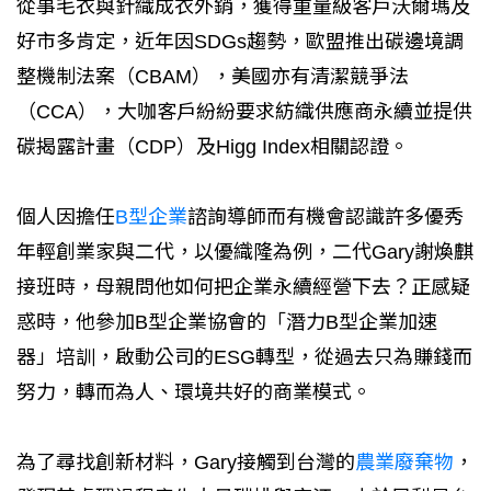
從事毛衣與針織成衣外銷，獲得重量級客戶沃爾瑪及
好市多肯定，近年因SDGs趨勢，歐盟推出碳邊境調
整機制法案（CBAM），美國亦有清潔競爭法
（CCA），大咖客戶紛紛要求紡織供應商永續並提供
碳揭露計畫（CDP）及Higg Index相關認證。
個人因擔任
B型企業
諮詢導師而有機會認識許多優秀
年輕創業家與二代，以優織隆為例，二代Gary謝煥麒
接班時，母親問他如何把企業永續經營下去？正感疑
惑時，他參加B型企業協會的「潛力B型企業加速
器」培訓，啟動公司的ESG轉型，從過去只為賺錢而
努力，轉而為人、環境共好的商業模式。
為了尋找創新材料，Gary接觸到台灣的
農業廢棄物
，