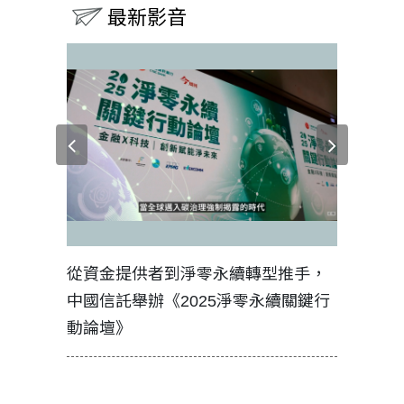
最新影音
見證醫務
從資金提供者到淨零永續轉型推手，
如何守護
中國信託舉辦《2025淨零永續關鍵行
工改變病
動論壇》