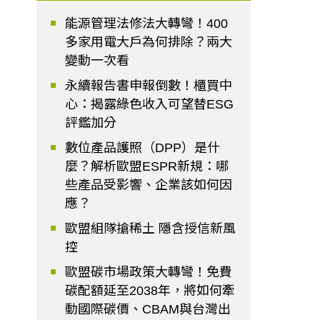
能源管理法修法大轉彎！400
多家用電大戶為何排除？兩大
變動一次看
永續報告書申報倒數！櫃買中
心：揭露綠色收入可望替ESG
評鑑加分
數位產品護照（DPP）是什
麼？解析歐盟ESPR新規：哪
些產品受影響、企業該如何因
應？
歐盟組隊搶稀土 隱含授信新風
控
歐盟碳市場政策大轉彎！免費
碳配額延至2038年，將如何牽
動國際碳價、CBAM與台灣出