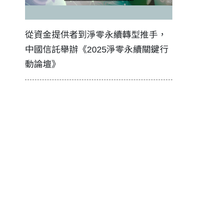
證醫務
從資金提供者到淨零永續轉型推手，
如何守護每
中國信託舉辦《2025淨零永續關鍵行
工改變病患
動論壇》