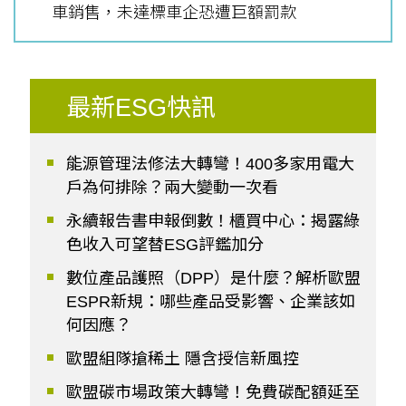
車銷售，未達標車企恐遭巨額罰款
最新ESG快訊
能源管理法修法大轉彎！400多家用電大
戶為何排除？兩大變動一次看
永續報告書申報倒數！櫃買中心：揭露綠
色收入可望替ESG評鑑加分
數位產品護照（DPP）是什麼？解析歐盟
ESPR新規：哪些產品受影響、企業該如
何因應？
歐盟組隊搶稀土 隱含授信新風控
歐盟碳市場政策大轉彎！免費碳配額延至