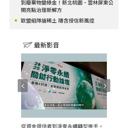
到廢棄物變綠金！新北桃園、雲林屏東公
開亮點治理新解方
歐盟組隊搶稀土 隱含授信新風控
最新影音
見證醫務
從資金提供者到淨零永續轉型推手，
如何守護