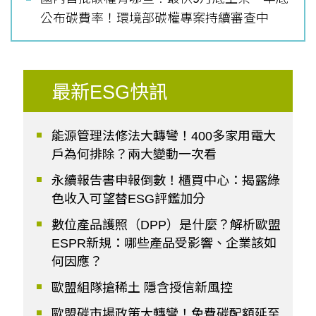
公布碳費率！環境部碳權專案持續審查中
最新ESG快訊
能源管理法修法大轉彎！400多家用電大
戶為何排除？兩大變動一次看
永續報告書申報倒數！櫃買中心：揭露綠
色收入可望替ESG評鑑加分
數位產品護照（DPP）是什麼？解析歐盟
ESPR新規：哪些產品受影響、企業該如
何因應？
歐盟組隊搶稀土 隱含授信新風控
歐盟碳市場政策大轉彎！免費碳配額延至