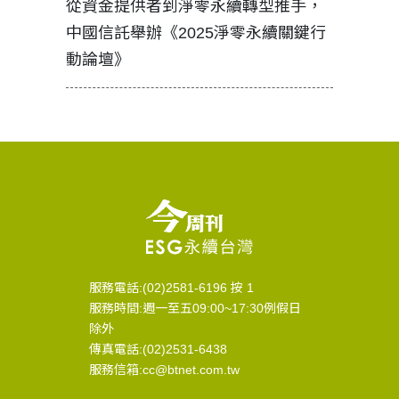
見證醫務
從資金提供者到淨零永續轉型推手，
如何守護
中國信託舉辦《2025淨零永續關鍵行
工改變病
動論壇》
服務電話:(02)2581-6196 按 1
服務時間:週一至五09:00~17:30例假日
除外
傳真電話:(02)2531-6438
服務信箱:cc@btnet.com.tw