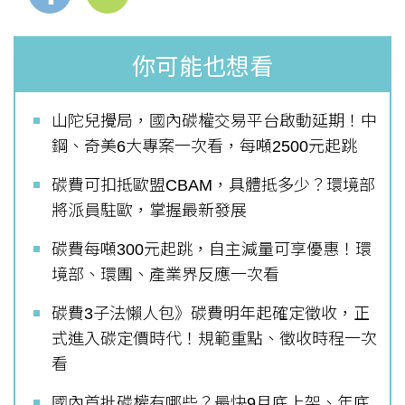
你可能也想看
山陀兒攪局，國內碳權交易平台啟動延期！中
鋼、奇美6大專案一次看，每噸2500元起跳
碳費可扣抵歐盟CBAM，具體抵多少？環境部
將派員駐歐，掌握最新發展
碳費每噸300元起跳，自主減量可享優惠！環
境部、環團、產業界反應一次看
碳費3子法懶人包》碳費明年起確定徵收，正
式進入碳定價時代！規範重點、徵收時程一次
看
國內首批碳權有哪些？最快9月底上架、年底