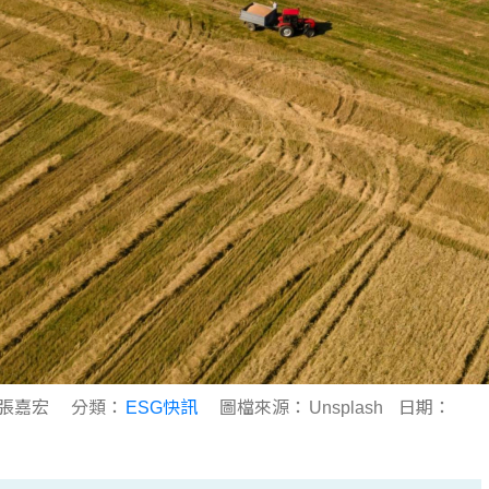
事張嘉宏
分類：
ESG快訊
圖檔來源：
Unsplash
日期：