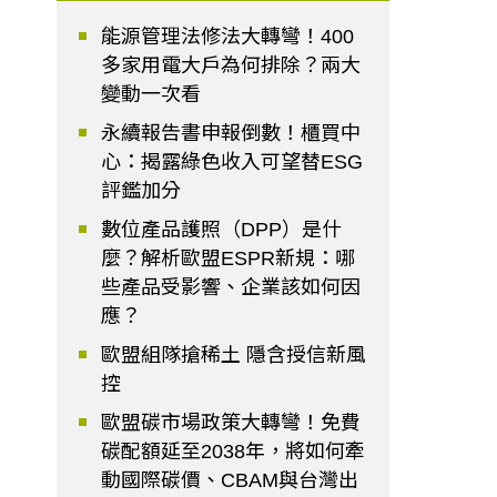
能源管理法修法大轉彎！400
多家用電大戶為何排除？兩大
變動一次看
永續報告書申報倒數！櫃買中
心：揭露綠色收入可望替ESG
評鑑加分
數位產品護照（DPP）是什
麼？解析歐盟ESPR新規：哪
些產品受影響、企業該如何因
應？
歐盟組隊搶稀土 隱含授信新風
控
歐盟碳市場政策大轉彎！免費
碳配額延至2038年，將如何牽
動國際碳價、CBAM與台灣出