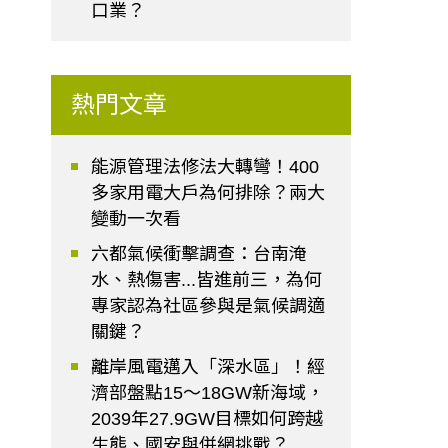
口業？
熱門文章
能源管理法修法大轉彎！400
多家用電大戶為何排除？兩大
變動一次看
六都氣候衝擊調查：台南淹
水、熱傷害...皆進前三，為何
專家認為社區參與是氣候調適
關鍵？
離岸風電邁入「深水區」！經
濟部盤點15～18GW新海域，
2039年27.9GW目標如何跨越
生態、國安與併網挑戰？