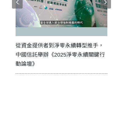
證醫務
從資金提供者到淨零永續轉型推手，
如何守護每
中國信託舉辦《2025淨零永續關鍵行
工改變病患
動論壇》