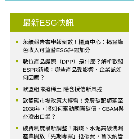
最新ESG快訊
永續報告書申報倒數！櫃買中心：揭露綠
色收入可望替ESG評鑑加分
數位產品護照（DPP）是什麼？解析歐盟
ESPR新規：哪些產品受影響、企業該如
何因應？
歐盟組隊搶稀土 隱含授信新風控
歐盟碳市場政策大轉彎！免費碳配額延至
2038年，將如何牽動國際碳價、CBAM與
台灣出口業？
碳費制度最新調整！鋼鐵、水泥高碳洩漏
產業開放「先期專案」抵碳費，首次納管