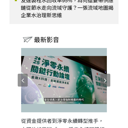
友達製程水回收率95%，為何還要帶供應
鏈從節水走向流域守護？一張流域地圖揭
企業水治理新思維
最新影音
見證醫務
從資金提供者到淨零永續轉型推手，
如何守護