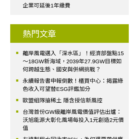
企業可延後1年繳費
熱門文章
離岸風電邁入「深水區」！經濟部盤點15
～18GW新海域，2039年27.9GW目標如
何跨越生態、國安與併網挑戰？
永續報告書申報倒數！櫃買中心：揭露綠
色收入可望替ESG評鑑加分
歐盟組隊搶稀土 隱含授信新風控
台灣首份GW級離岸風電價值評估出爐：
沃旭能源大彰化風場每投入1元創造2元價
值