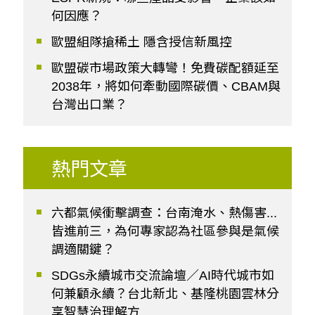
何因應？
歐盟組隊搶稀土 隱含授信新風控
歐盟碳市場政策大轉彎！免費碳配額延至
2038年，將如何牽動國際碳價、CBAM與
台灣出口業？
熱門文章
六都氣候衝擊調查：台南淹水、熱傷害...
皆進前三，為何專家認為社區參與是氣候
調適關鍵？
SDGs永續城市交流論壇／AI時代城市如
何兼顧永續？台北新北、基隆桃園雲林分
享智慧治理解方