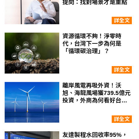
提問：找對場景才是重點
詳全文
資源循環不夠！淨零時
代，台灣下一步為何是
「循環碳治理」？
詳全文
離岸風電再吸外資！沃
旭、海龍風場獲739.5億元
投資，外商為何看好台灣
風電市場？
詳全文
友達製程水回收率95%，