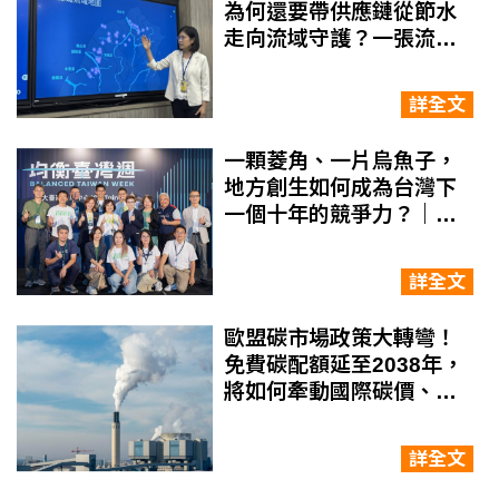
為何還要帶供應鏈從節水
走向流域守護？一張流域
地圖揭企業水治理新思維
詳全文
一顆菱角、一片烏魚子，
地方創生如何成為台灣下
一個十年的競爭力？｜
2026均衡臺灣週 系列報導
詳全文
歐盟碳市場政策大轉彎！
免費碳配額延至2038年，
將如何牽動國際碳價、
CBAM與台灣出口業？
詳全文