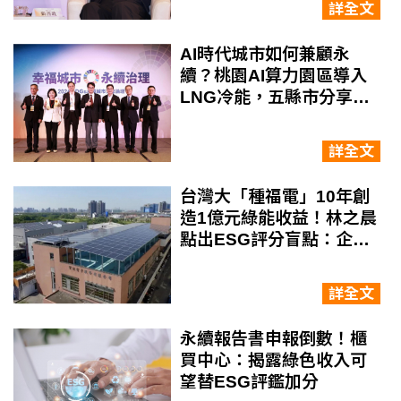
詳全文
AI時代城市如何兼顧永
續？桃園AI算力園區導入
LNG冷能，五縣市分享智
慧治理解方
詳全文
台灣大「種福電」10年創
造1億元綠能收益！林之晨
點出ESG評分盲點：企業
長期投入難被看見
詳全文
永續報告書申報倒數！櫃
買中心：揭露綠色收入可
望替ESG評鑑加分