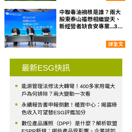
中聯毒油禍根是誰？兩大
股東泰山福懋相繼變天、
新經營者缺食安專業...30
年油廠「失守時間軸」解
密
詳全文
最新ESG快訊
能源管理法修法大轉彎！400多家用電大
戶為何排除？兩大變動一次看
永續報告書申報倒數！櫃買中心：揭露綠
色收入可望替ESG評鑑加分
數位產品護照（DPP）是什麼？解析歐盟
ESPR新規：哪些產品受影響、企業該如