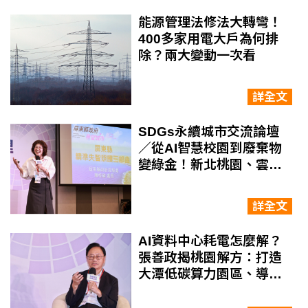
能源管理法修法大轉彎！
400多家用電大戶為何排
除？兩大變動一次看
詳全文
SDGs永續城市交流論壇
／從AI智慧校園到廢棄物
變綠金！新北桃園、雲林
屏東公開亮點治理新解方
詳全文
AI資料中心耗電怎麼解？
張善政揭桃園解方：打造
大潭低碳算力園區、導入
三接冷能