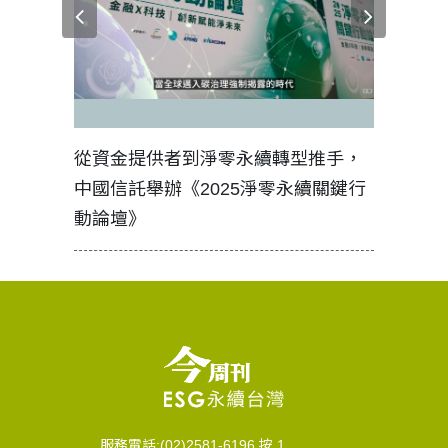
見證醫務
從資金提供者到淨零永續轉型推手，
如何守護
中國信託舉辦《2025淨零永續關鍵行
工改變病
動論壇》
服務電話:(02)2581-6196 按 1