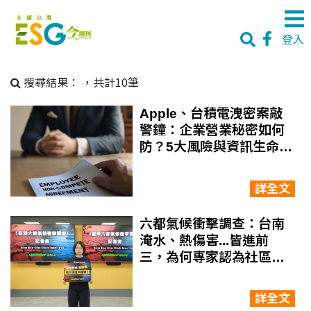
登入
搜尋結果：
，共計10筆
Apple、台積電洩密案敲
警鐘：企業營業秘密如何
防？5大風險與資訊生命週
期管理一次看
詳全文
六都氣候衝擊調查：台南
淹水、熱傷害...皆進前
三，為何專家認為社區參
與是氣候調適關鍵？
詳全文