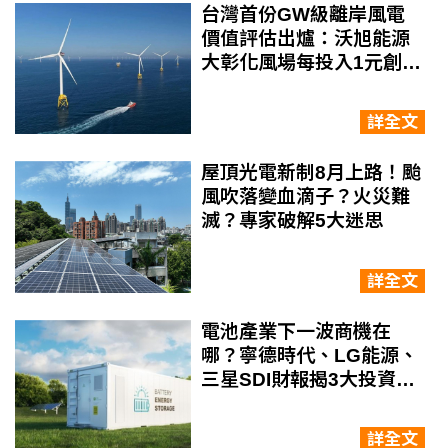
台灣首份GW級離岸風電
價值評估出爐：沃旭能源
大彰化風場每投入1元創造
2元價值
詳全文
屋頂光電新制8月上路！颱
風吹落變血滴子？火災難
滅？專家破解5大迷思
詳全文
電池產業下一波商機在
哪？寧德時代、LG能源、
三星SDI財報揭3大投資趨
勢
詳全文