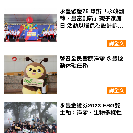
等多面向全面展開，永豐金證券ESG再深化，向成為
全面永續發展的領先券商邁進。
永豐歡慶75 舉辦「永敢翻
轉，豐富創新」親子家庭
日 活動以環保為設計訴求
員工用行動落實永續 齊心
邁向百年企業
詳全文
號召全民響應淨零 永豐啟
動休碳任務
詳全文
永豐金證券2023 ESG雙
主軸：淨零、生物多樣性