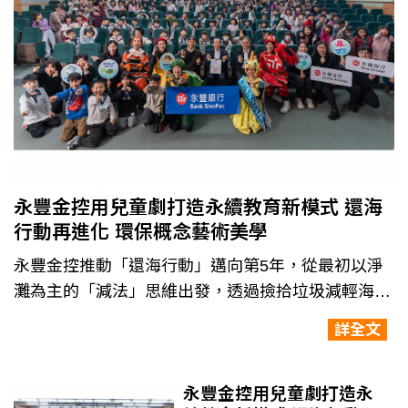
永豐金控用兒童劇打造永續教育新模式 還海
行動再進化 環保概念藝術美學
永豐金控推動「還海行動」邁向第5年，從最初以淨
灘為主的「減法」思維出發，透過撿拾垃圾減輕海洋
負擔。2025年，還海行動迎來新的篇章--以「乘法」
詳全文
擴大影響力，永豐金控將海洋保育理念融入兒童劇演
出，用故事與角色觸動孩子的情感，讓原本生硬的
ESG化為生動易動、喚起共鳴的戲劇故事。
永豐金控用兒童劇打造永