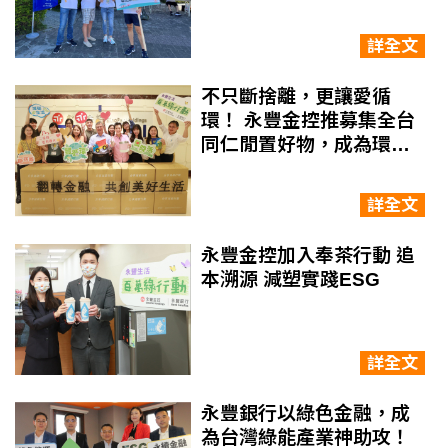
百輛電動汽機車，多管齊
下為永續助攻
詳全文
不只斷捨離，更讓愛循
環！ 永豐金控推募集全台
同仁閒置好物，成為環境
與社會的溫柔後盾
詳全文
永豐金控加入奉茶行動 追
本溯源 減塑實踐ESG
詳全文
永豐銀行以綠色金融，成
為台灣綠能產業神助攻！