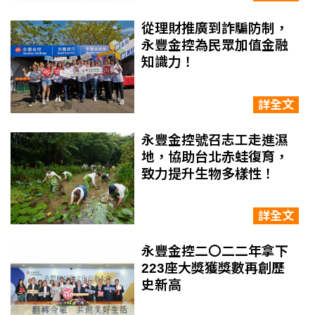
從理財推廣到詐騙防制，
永豐金控為民眾加值金融
知識力！
詳全文
永豐金控號召志工走進濕
地，協助台北赤蛙復育，
致力提升生物多樣性！
詳全文
永豐金控二〇二二年拿下
223座大獎獲獎數再創歷
史新高