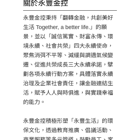
關於永豐金控
永豐金控秉持「翻轉金融，共創美好
生活 Together, a better life.」的願
景，並以「誠信篤實、財富永傳、環
境永續、社會共榮」四大永續使命，
聚焦消弭不平等、減緩與調適氣候變
遷、促進共榮成長三大永續承諾，擘
劃各項永續行動方案，具體落實永續
治理及企業社會責任，讓金融連結生
活，賦予人人與時俱進，與實踐幸福
的能力。
永豐金控積極形塑「永豐生活」的環
保文化，透過教育推廣、倡議活動、
商業服務等多元管道，鼓勵員工、客