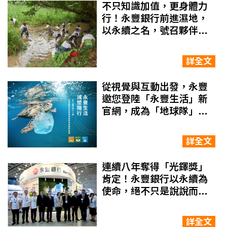
不只知識加值，更身體力
行！永豐銀行前進濕地，
以永續之名，號召夥伴還
地球應有的美好清淨
詳全文
從視覺與互動出發，永豐
邀您登陸「永豐生活」新
官網，成為「地球隊」的
一份子
詳全文
連續八年奪得「光鐸獎」
肯定！永豐銀行以永續為
使命，絕不只是說說而
已！
詳全文