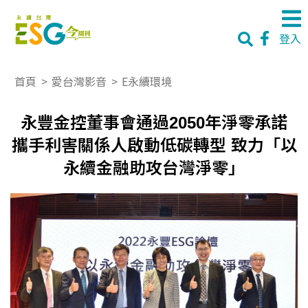
登入
首頁
>
愛台灣影音
>
E永續環境
永豐金控董事會通過2050年淨零承諾
攜手利害關係人啟動低碳轉型 致力「以
永續金融助攻台灣淨零」