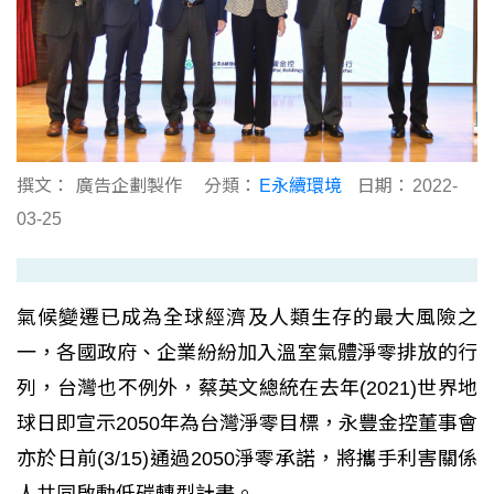
撰文：
廣告企劃製作
分類：
E永續環境
日期：
2022-
03-25
氣候變遷已成為全球經濟及人類生存的最大風險之
一，各國政府、企業紛紛加入溫室氣體淨零排放的行
列，台灣也不例外，蔡英文總統在去年(2021)世界地
球日即宣示2050年為台灣淨零目標，永豐金控董事會
亦於日前(3/15)通過2050淨零承諾，將攜手利害關係
人共同啟動低碳轉型計畫。