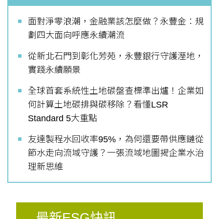
面對淨零浪潮，金融業該怎麼做？永豐金：規
劃四大面向呼應永續潮流
從新北石門到彰化芳苑，永豐銀行守護溼地，
實踐永續願景
全球首套系統性土地碳盤查標準出爐！企業如
何計算土地碳排與碳移除？看懂LSR
Standard 5大重點
友達製程水回收率95%，為何還要帶供應鏈從
節水走向流域守護？一張流域地圖揭企業水治
理新思維
最新ESG快訊