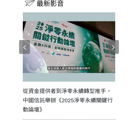
最新影音
見證醫務
從資金提供者到淨零永續轉型推手，
如何守護
中國信託舉辦《2025淨零永續關鍵行
工改變病
動論壇》