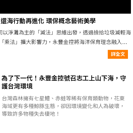
 還海行動再進化 環保概念藝術美學
初以淨灘為主的「減法」思維出發，透過撿拾垃圾減輕海
-以「乘法」擴大影響力，永豐金控將海洋保育理念融入兒
原本生硬的ESG化為生動易動、喚起共鳴的戲劇故事。
詳全文
為了下一代！永豐金控號召志工上山下海，守
護台灣環境
台灣森林擁有七星鱧、赤蛙等稀有保育類動物，花東
海域更有多種鯨豚生態，卻因環境變化和人為破壞，
導致許多物種失去棲地！