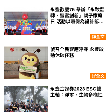
等多面向全面展開，永豐金證券ESG再深化，向成為
全面永續發展的領先券商邁進。
永豐歡慶75 舉辦「永敢翻
轉，豐富創新」親子家庭
日 活動以環保為設計訴求
員工用行動落實永續 齊心
邁向百年企業
詳全文
號召全民響應淨零 永豐啟
動休碳任務
詳全文
永豐金證券2023 ESG雙
主軸：淨零、生物多樣性