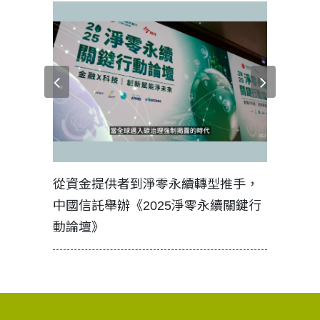
見證醫務
從資金提供者到淨零永續轉型推手，
如何守護
中國信託舉辦《2025淨零永續關鍵行
工改變病
動論壇》