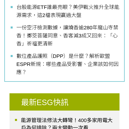
台股能源ETF誰最亮眼？美伊戰火推升全球能
源需求，這2檔表現贏過大盤
一份空汙檢測數據，讓燒香逾280年龍山寺禁
香！擲筊菩薩同意、香客減3成又回來：「心
香」祈福更清新
數位產品護照（DPP）是什麼？解析歐盟
ESPR新規：哪些產品受影響、企業該如何因
應？
最新ESG快訊
能源管理法修法大轉彎！400多家用電大
戶為何排除？兩大變動一次看