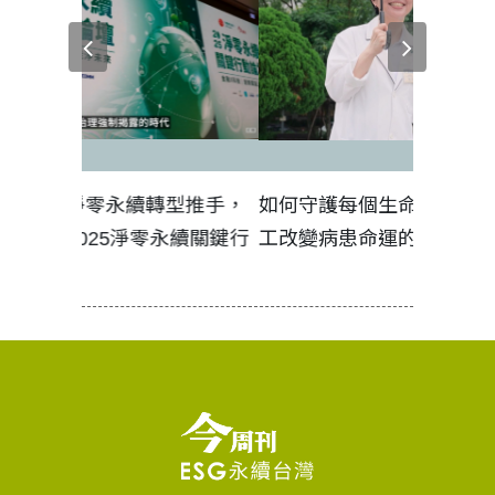
零永續轉型推手，
如何守護每個生命的轉折點？ 醫務
025淨零永續關鍵行
工改變病患命運的真實故事