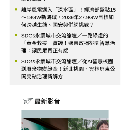
離岸風電邁入「深水區」！經濟部盤點15
～18GW新海域，2039年27.9GW目標如
何跨越生態、國安與併網挑戰？
SDGs永續城市交流論壇／一路綠燈的
「黃金救援」實踐！張善政揭桃園智慧治
理：讓民眾真正有感
SDGs永續城市交流論壇／從AI智慧校園
到廢棄物變綠金！新北桃園、雲林屏東公
開亮點治理新解方
最新影音