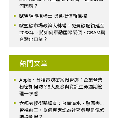
何因應？
歐盟組隊搶稀土 隱含授信新風控
歐盟碳市場政策大轉彎！免費碳配額延至
2038年，將如何牽動國際碳價、CBAM與
台灣出口業？
熱門文章
Apple、台積電洩密案敲警鐘：企業營業
秘密如何防？5大風險與資訊生命週期管
理一次看
六都氣候衝擊調查：台南淹水、熱傷害...
皆進前三，為何專家認為社區參與是氣候
調適關鍵？