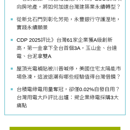
向房地產，將如何加速台灣建築業永續轉型？
從新北石門到彰化芳苑，永豐銀行守護溼地，
實踐永續願景
CDP 2025評比》台灣61家企業獲A級創新
高，第一金拿下全台首個3A，玉山金、台達
電、台泥拿雙A
屋頂光電補貼被川普喊停，美國住宅太陽能市
場急凍，這波退潮有哪些經驗值得台灣借鏡？
台積電綠電用量奪冠，卻僅0.02%自發自用？
台灣用電大戶評比出爐：揭企業綠電採購3大
痛點