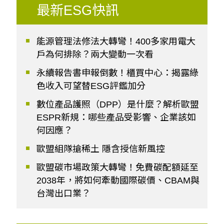
最新ESG快訊
能源管理法修法大轉彎！400多家用電大
戶為何排除？兩大變動一次看
永續報告書申報倒數！櫃買中心：揭露綠
色收入可望替ESG評鑑加分
數位產品護照（DPP）是什麼？解析歐盟
ESPR新規：哪些產品受影響、企業該如
何因應？
歐盟組隊搶稀土 隱含授信新風控
歐盟碳市場政策大轉彎！免費碳配額延至
2038年，將如何牽動國際碳價、CBAM與
台灣出口業？