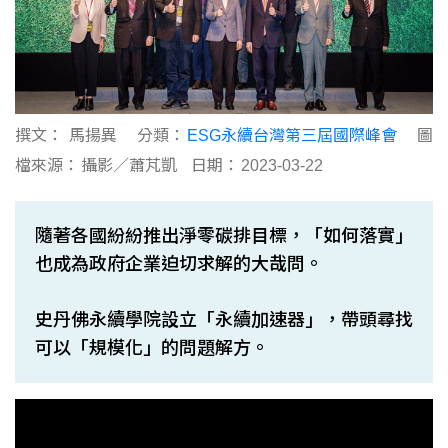
撰文：
馬揚異
分類：
ESG永續台灣第三屆國際峰會
圖
檔來源：
攝影／蕭芃凱
日期：
2023-03-22
隨著各國紛紛推出淨零碳排目標，「如何落實」
也成為政府企業迫切求解的大哉問。
史丹佛永續學院設立「永續加速器」，帶頭尋找
可以「規模化」的問題解方。