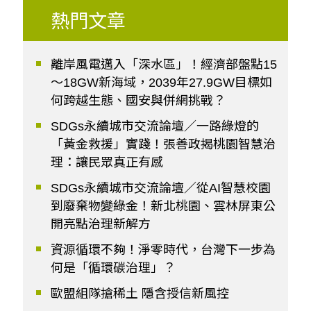
熱門文章
離岸風電邁入「深水區」！經濟部盤點15
～18GW新海域，2039年27.9GW目標如
何跨越生態、國安與併網挑戰？
SDGs永續城市交流論壇／一路綠燈的
「黃金救援」實踐！張善政揭桃園智慧治
理：讓民眾真正有感
SDGs永續城市交流論壇／從AI智慧校園
到廢棄物變綠金！新北桃園、雲林屏東公
開亮點治理新解方
資源循環不夠！淨零時代，台灣下一步為
何是「循環碳治理」？
歐盟組隊搶稀土 隱含授信新風控