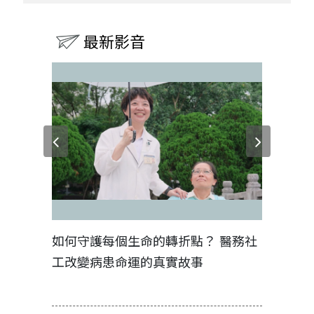
最新影音
型推手，
如何守護每個生命的轉折點？ 醫務社
【故事精
永續關鍵行
工改變病患命運的真實故事
社工如何