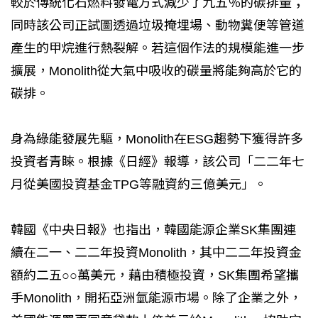
較於傳統化石燃料發電方式減少了九五％的碳排量；
同時該公司正試圖透過垃圾掩埋場、動物糞便等管道
產生的甲烷進行熱裂解。若這個作法的規模能進一步
擴展，Monolith從大氣中吸收的碳量將能夠高於它的
碳排。
身為綠能發展先驅，Monolith在ESG趨勢下獲得許多
投資者青睞。根據《日經》報導，該公司「二二年七
月從美國投資基金TPG等融資約三億美元」。
韓國《中央日報》也指出，韓國能源企業SK集團連
續在二一、二二年投資Monolith，其中二二年投資金
額約二五○○萬美元，藉由積極投資，SK集團希望攜
手Monolith，開拓亞洲氫能源市場。除了企業之外，