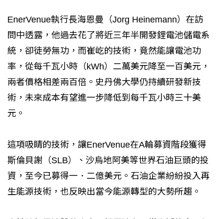
EnerVenue執行長海恩曼（Jorg Heinemann）在訪
問中透露，他過去花了將近三年半開發鋰電池儲電系
統，卻徒勞無功，而崔屹的技術，竟然能讓電池功
率，從每千瓦小時（kWh）二萬美元降至一百美元，
兩者價格相差兩百倍。史丹佛大學仍持續研發新技
術，未來成本有望進一步降低到每千瓦小時三十美
元。
這項吸睛的技術，讓EnerVenue在A輪募資階段獲得
斯倫貝謝（SLB）、沙烏地阿美等世界石油巨頭的投
資，至今已募得一．二億美元。石油企業紛紛投入再
生能源技術，也反映出當今能源轉型的大勢所趨。