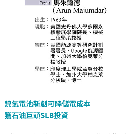
鎳氫電池新創可降儲電成本
獲石油巨頭SLB投資