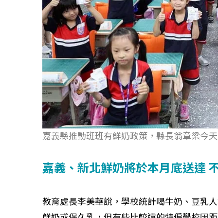
嘉義縣推動班班有鮮奶政策，縣長翁章梁今天
嘉義、新北鮮奶將於本月底送達 
教育處長李美華說，學校統計喝牛奶、豆乳人
鮮奶或保久乳，但有些比較遠的特偏學校因距