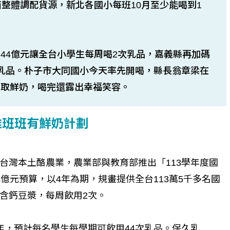
商整體調配貨源，新北各國小每班10月至少能喝到1
44億元讓全台小學生每周喝2次乳品，嘉義縣再加碼
乳品。朴子市大同國小今天率先開喝，縣長翁章梁在
領取鮮奶，喝完還露出幸福笑容。
推班班有鮮奶計劃
台灣本土酪農業，農業部與教育部推出「113學年度國
億元預算，以4年為期，規畫提供全台113萬5千多名國
含鈣豆漿，每周飲用2次。
年，預計每名學生每學期可飲用44次乳品。保久乳