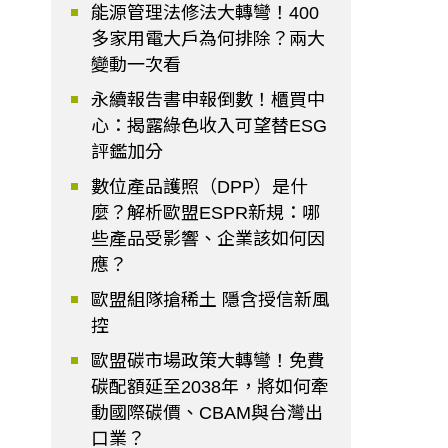
能源管理法修法大轉彎！400
多家用電大戶為何排除？兩大
變動一次看
永續報告書申報倒數！櫃買中
心：揭露綠色收入可望替ESG
評鑑加分
數位產品護照（DPP）是什
麼？解析歐盟ESPR新規：哪
些產品受影響、企業該如何因
應？
歐盟組隊搶稀土 隱含授信新風
控
歐盟碳市場政策大轉彎！免費
碳配額延至2038年，將如何牽
動國際碳價、CBAM與台灣出
口業？