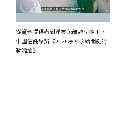
證醫務
從資金提供者到淨零永續轉型推手，
如何守護每
中國信託舉辦《2025淨零永續關鍵行
工改變病患
動論壇》