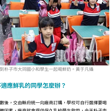
到朴子市大同國小和學生一起喝鮮奶。黃于凡攝
不適應鮮乳的同學怎麼辦？
數後，交由縣府統一向廠商訂購，學校可自行選擇要喝
離因素，廠商就會提供保久乳給學生飲用，今天朴子市