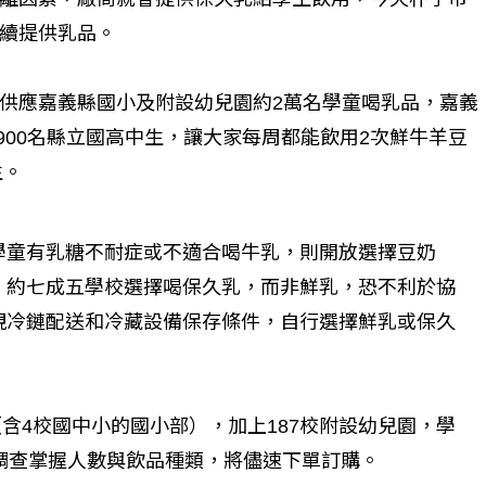
續提供乳品。
供應嘉義縣國小及附設幼兒園約2萬名學童喝乳品，嘉義
個生命的轉折點？ 醫務社
【故事精華】從黑暗到光明 見
7900名縣立國高中生，讓大家每周都能飲用2次鮮牛羊豆
命運的真實故事
社工如何改變生命的故事
生。
學童有乳糖不耐症或不適合喝牛乳，則開放選擇豆奶
，約七成五學校選擇喝保久乳，而非鮮乳，恐不利於協
視冷鏈配送和冷藏設備保存條件，自行選擇鮮乳或保久
（含4校國中小的國小部），加上187校附設幼兒園，學
調查掌握人數與飲品種類，將儘速下單訂購。