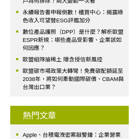
戶為何排除？兩大變動一次看
永續報告書申報倒數！櫃買中心：揭露綠
色收入可望替ESG評鑑加分
數位產品護照（DPP）是什麼？解析歐盟
ESPR新規：哪些產品受影響、企業該如
何因應？
歐盟組隊搶稀土 隱含授信新風控
歐盟碳市場政策大轉彎！免費碳配額延至
2038年，將如何牽動國際碳價、CBAM與
台灣出口業？
熱門文章
Apple、台積電洩密案敲警鐘：企業營業