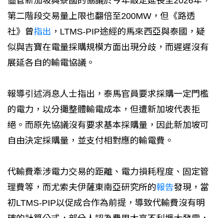
儘管新加坡與寮國的協議於今年敲定延長至2026年，
第二階段交易量上限也翻倍至200MW，但《路透
社》曾
指出
，LTMS-PIP途經的馬來西亞與泰國，疑
似與吉寶在電量採購規模方面出現分歧，而遲遲沒有
展延各自的輸電協議。
報導引述消息人士指出，泰馬官員要求採購一定門檻
的電力，以分攤整體輸電成本，但遭新加坡代表拒
絕。而原先協議沒有要求基本採購量，因此新加坡可
自由決定採購量，並支付相對應的輸電費。
代輸費牽涉電力交易的距離、電力損耗程度、固定管
理費等，而尤索夫伊薩東南亞研究所的
報告
發現，當
初LTMS-PIP以促成合作為前提，導致代輸費沒有明