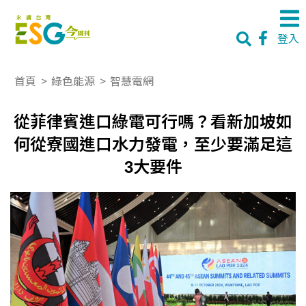
登入
首頁
>
綠色能源
>
智慧電網
從菲律賓進口綠電可行嗎？看新加坡如
何從寮國進口水力發電，至少要滿足這
3大要件