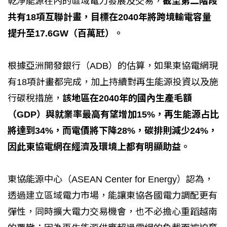
乾淨能源在內的區域電力發展及交易，
截至第二階段
共有18項互聯計畫，目標在2040年將跨境輸電容量
提升至17.6GW（百萬瓩）。
根據亞洲開發銀行（ADB）的估算，如果東協電網現
有18項計畫都完成，加上持續對再生能源投資以及施
行碳稅措施，
該地區在2040年的國內生產毛額
（GDP）與就業率最高有望增加15%，再生能源占比
將達到34%，而電價將下降28%，碳排則減少24%，
因此東協電網在經濟及環境上都有明顯助益。
東協能源中心（ASEAN Center for Energy）認為，
透過建立區域電力市場，能讓東協各國電力調配更有
彈性，同時擴大電力交易機會，也不必擔心重蹈越南