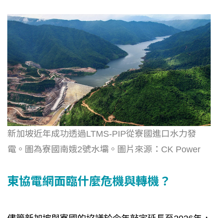
新加坡近年成功透過LTMS-PIP從寮國進口水力發
電。圖為寮國南娥2號水壩。圖片來源：CK Power
東協電網面臨什麼危機與轉機？