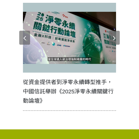
見證醫務
從資金提供者到淨零永續轉型推手，
如何守護
中國信託舉辦《2025淨零永續關鍵行
工改變病
動論壇》