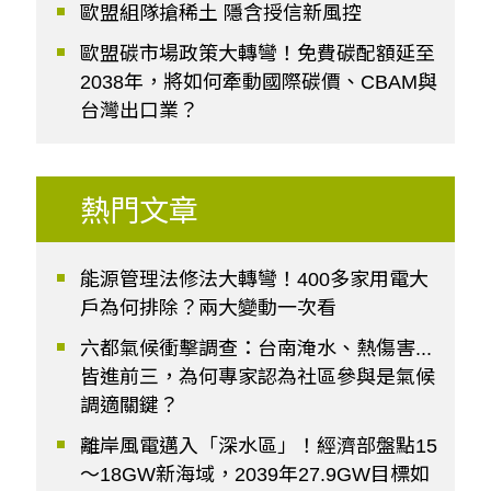
歐盟組隊搶稀土 隱含授信新風控
歐盟碳市場政策大轉彎！免費碳配額延至
2038年，將如何牽動國際碳價、CBAM與
台灣出口業？
熱門文章
能源管理法修法大轉彎！400多家用電大
戶為何排除？兩大變動一次看
六都氣候衝擊調查：台南淹水、熱傷害...
皆進前三，為何專家認為社區參與是氣候
調適關鍵？
離岸風電邁入「深水區」！經濟部盤點15
～18GW新海域，2039年27.9GW目標如