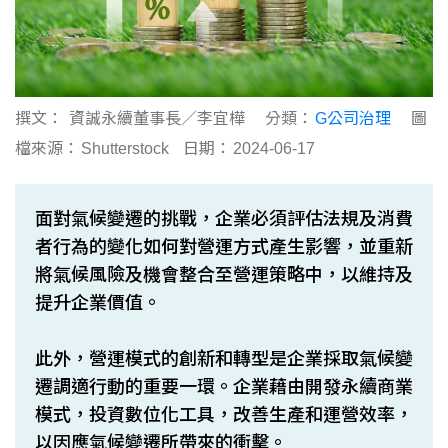
撰文：
資誠永續董事長／李宜樺
分類：
G公司治理
圖
檔來源：
Shutterstock
日期：
2024-06-17
面對氣候變遷的挑戰，企業必須評估法規及消費
者行為的變化如何對營運方式產生影響，並重新
將氣候風險及機會整合至營運策略中，以維持及
提升企業價值。
此外，營運模式的創新和轉型是企業採取氣候變
遷調適行動的重要一環。企業藉由開發永續商業
模式，投資數位化工具，改善生產和運營效率，
以因應氣候變遷所帶來的衝擊。