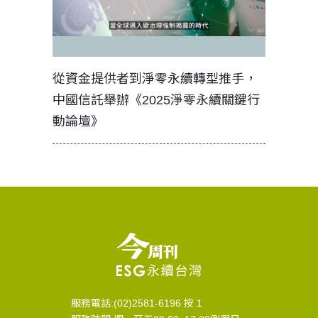
見證醫務
從資金提供者到淨零永續轉型推手，
如何守護
中國信託舉辦《2025淨零永續關鍵行
工改變病
動論壇》
服務電話:(02)2581-6196 按 1