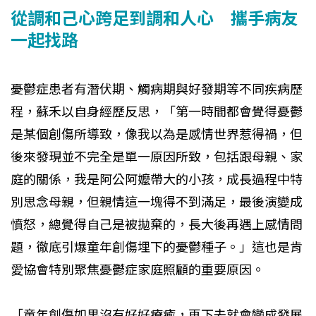
從調和己心跨足到調和人心 攜手病友
一起找路
憂鬱症患者有潛伏期、觸病期與好發期等不同疾病歷
程，蘇禾以自身經歷反思，「第一時間都會覺得憂鬱
是某個創傷所導致，像我以為是感情世界惹得禍，但
後來發現並不完全是單一原因所致，包括跟母親、家
庭的關係，我是阿公阿嬤帶大的小孩，成長過程中特
別思念母親，但親情這一塊得不到滿足，最後演變成
憤怒，總覺得自己是被拋棄的，長大後再遇上感情問
題，徹底引爆童年創傷埋下的憂鬱種子。」這也是肯
愛協會特別聚焦憂鬱症家庭照顧的重要原因。
「童年創傷如果沒有好好療癒，再下去就會變成發展