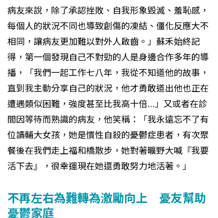
病友來說，除了承認挫敗、自我形象毀滅、羞恥感，
每個人的狀況不同也導致創傷的凍結、僵化反應大不
相同，讓病友更加難以對外人啟齒。」蘇禾始終記
得，第一個發現自己不對勁的人是身邊合作多年的導
播，「我們一起工作七八年，我從不知道他的故事，
直到我主動分享自己的狀況，他才勇敢道出他也正在
遭遇類似困難，強度甚至比我高十倍...」又或者在診
間因等待而熟識的病友，他笑稱：「我永遠忘不了有
位讀輔大女孩，她是慣性自殺的憂鬱症患者，有次聚
餐後在我們走上福和橋散步，她對著曠野大喊『我要
活下去』，很幸運現在她還勇敢努力地活著。」
不再左右為難轉為激勵向上 憂友幫助
憂鬱家庭