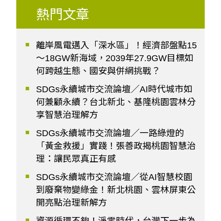
熱門文章
離岸風電邁入「深水區」！經濟部盤點15
～18GW新海域，2039年27.9GW目標如
何跨越生態、國安與併網挑戰？
SDGs永續城市交流論壇／AI時代城市如
何兼顧永續？台北新北、基隆桃園雲林分
享智慧治理解方
SDGs永續城市交流論壇／一路綠燈的
「黃金救援」實踐！張善政揭桃園智慧治
理：讓民眾真正有感
SDGs永續城市交流論壇／從AI智慧校園
到廢棄物變綠金！新北桃園、雲林屏東公
開亮點治理新解方
資源循環不夠！淨零時代，台灣下一步為