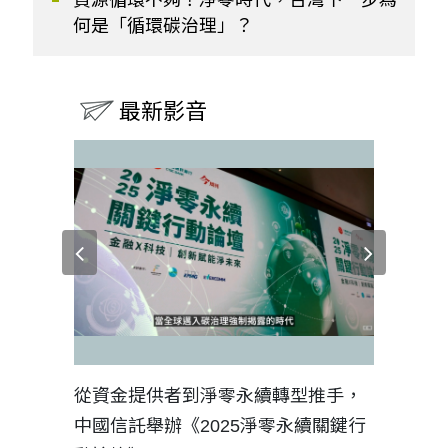
何是「循環碳治理」？
最新影音
見證醫務
從資金提供者到淨零永續轉型推手，
如何守護
中國信託舉辦《2025淨零永續關鍵行
工改變病