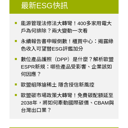
最新ESG快訊
能源管理法修法大轉彎！400多家用電大
戶為何排除？兩大變動一次看
永續報告書申報倒數！櫃買中心：揭露綠
色收入可望替ESG評鑑加分
數位產品護照（DPP）是什麼？解析歐盟
ESPR新規：哪些產品受影響、企業該如
何因應？
歐盟組隊搶稀土 隱含授信新風控
歐盟碳市場政策大轉彎！免費碳配額延至
2038年，將如何牽動國際碳價、CBAM與
台灣出口業？