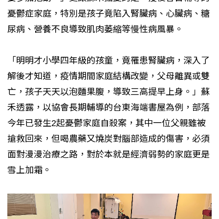
憂鬱症家庭，特別是孩子竟陷入腎臟病、心臟病、糖
尿病、營養不良導致肌肉萎縮等慢性病風暴。
「明明才小學四年級的孩童，竟罹患腎臟病，深入了
解後才知道，疫情期間家庭結構改變，父母離異或雙
亡，孩子天天以泡麵果腹，導致三高提早上身。」蘇
禾透露，以協會長期輔導的台東海端書屋為例，部落
今年已發生2起憂鬱家庭自殺案，其中一位父親雖被
搶救回來，但喝農藥又燒炭對腦部造成的傷害，必須
面對漫漫治療之路，對於本就是經濟弱勢的家庭更是
雪上加霜。