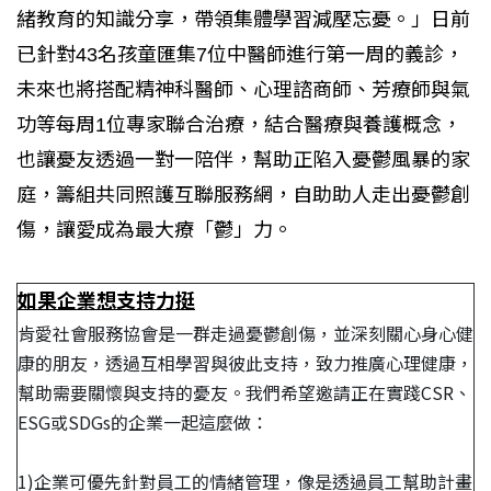
緒教育的知識分享，帶領集體學習減壓忘憂。」日前
已針對43名孩童匯集7位中醫師進行第一周的義診，
未來也將搭配精神科醫師、心理諮商師、芳療師與氣
功等每周1位專家聯合治療，結合醫療與養護概念，
也讓憂友透過一對一陪伴，幫助正陷入憂鬱風暴的家
庭，籌組共同照護互聯服務網，自助助人走出憂鬱創
傷，讓愛成為最大療「鬱」力。
如果企業想支持力挺
肯愛社會服務協會是一群走過憂鬱創傷，並深刻關心身心健
康的朋友，透過互相學習與彼此支持，致力推廣心理健康，
幫助需要關懷與支持的憂友。我們希望邀請正在實踐CSR、
ESG或SDGs的企業一起這麼做：
1)企業可優先針對員工的情緒管理，像是透過員工幫助計畫