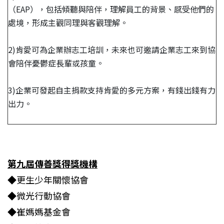
（EAP），包括傾聽與陪伴，理解員工的背景、感受他們的
處境，形成主觀同理與客觀理解。
2)肯愛可為企業辦志工培訓，未來也可邀請企業志工來到協
會陪伴憂鬱症長輩或孩童。
3)企業可發起自主捐款支持肯愛的多元方案，有錢出錢有力
出力。
第九屆傳善獎得獎機構
◆更生少年關懷協會
◆微光行動協會
◆崔媽媽基金會