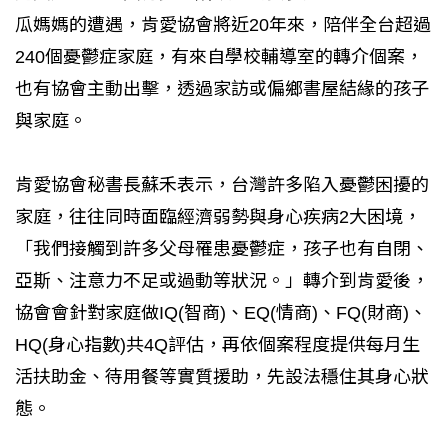
瓜媽媽的遭遇，肯愛協會將近20年來，陪伴全台超過
240個憂鬱症家庭，有來自學校輔導室的轉介個案，
也有協會主動出擊，透過家訪或偏鄉書屋結緣的孩子
與家庭。
肯愛協會秘書長蘇禾表示，台灣許多陷入憂鬱困擾的
家庭，往往同時面臨經濟弱勢與身心疾病2大困境，
「我們接觸到許多父母罹患憂鬱症，孩子也有自閉、
亞斯、注意力不足或過動等狀況。」轉介到肯愛後，
協會會針對家庭做IQ(智商)、EQ(情商)、FQ(財商)、
HQ(身心指數)共4Q評估，再依個案程度提供每月生
活扶助金、待用餐等實質援助，先設法穩住其身心狀
態。