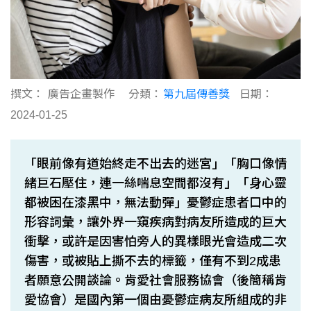
撰文：
廣告企畫製作
分類：
第九屆傳善獎
日期：
2024-01-25
「眼前像有道始終走不出去的迷宮」「胸口像情
緒巨石壓住，連一絲喘息空間都沒有」「身心靈
都被困在漆黑中，無法動彈」憂鬱症患者口中的
形容詞彙，讓外界一窺疾病對病友所造成的巨大
衝擊，或許是因害怕旁人的異樣眼光會造成二次
傷害，或被貼上撕不去的標籤，僅有不到2成患
者願意公開談論。肯愛社會服務協會（後簡稱肯
愛協會）是國內第一個由憂鬱症病友所組成的非