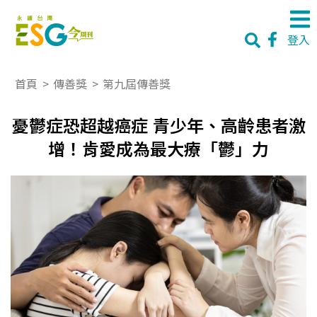
登入
首頁
>
傳善獎
>
第九屆傳善獎
憂鬱症恐超越癌症 青少年、高齡患者激
增！肯愛成為最大療「鬱」力