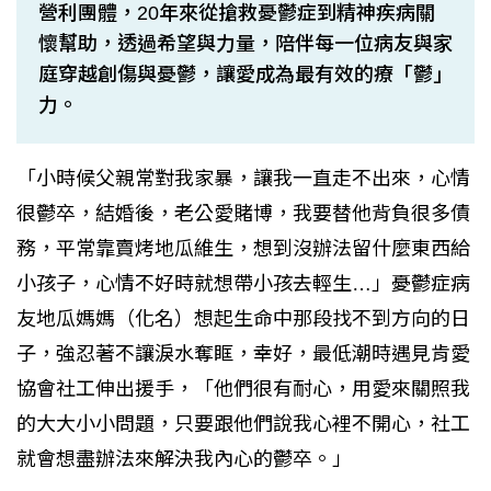
營利團體，20年來從搶救憂鬱症到精神疾病關
懷幫助，透過希望與力量，陪伴每一位病友與家
庭穿越創傷與憂鬱，讓愛成為最有效的療「鬱」
力。
「小時候父親常對我家暴，讓我一直走不出來，心情
很鬱卒，結婚後，老公愛賭博，我要替他背負很多債
務，平常靠賣烤地瓜維生，想到沒辦法留什麼東西給
小孩子，心情不好時就想帶小孩去輕生…」憂鬱症病
友地瓜媽媽（化名）想起生命中那段找不到方向的日
子，強忍著不讓淚水奪眶，幸好，最低潮時遇見肯愛
協會社工伸出援手，「他們很有耐心，用愛來關照我
的大大小小問題，只要跟他們說我心裡不開心，社工
就會想盡辦法來解決我內心的鬱卒。」