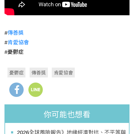
#
傳善獎
#
肯愛協會
#憂鬱症
憂鬱症
傳善獎
肯愛協會
你可能也想看
2026全球風險報告》地緣經濟對抗、不平等與