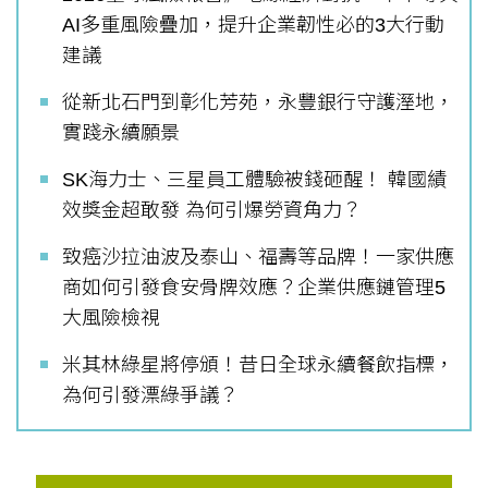
AI多重風險疊加，提升企業韌性必的3大行動
建議
從新北石門到彰化芳苑，永豐銀行守護溼地，
實踐永續願景
SK海力士、三星員工體驗被錢砸醒！ 韓國績
效獎金超敢發 為何引爆勞資角力？
致癌沙拉油波及泰山、福壽等品牌！一家供應
商如何引發食安骨牌效應？企業供應鏈管理5
大風險檢視
米其林綠星將停頒！昔日全球永續餐飲指標，
為何引發漂綠爭議？