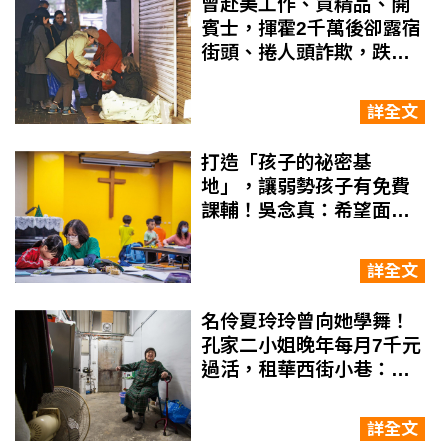
曾赴美工作、買精品、開
賓士，揮霍2千萬後卻露宿
街頭、捲人頭詐欺，跌到
谷底的她又如何翻身？
詳全文
打造「孩子的祕密基
地」，讓弱勢孩子有免費
課輔！吳念真：希望面對
未來挑戰時，他們會有更
多的勇氣
詳全文
名伶夏玲玲曾向她學舞！
孔家二小姐晚年每月7千元
過活，租華西街小巷：至
少有住的地方
詳全文