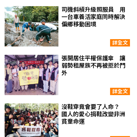
司機斜槓升級照服員 用
一台車養活家庭同時解決
偏鄉移動困境
詳全文
張開居住平權保護傘 讓
弱勢租屋族不再被拒於門
外
詳全文
沒鞋穿竟會要了人命？
國人的愛心捐鞋改變非洲
貧童命運