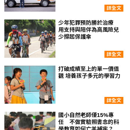
詳全文
少年犯罪預防勝於治療
用支持與陪伴為高風險兒
少撐起保護傘
詳全文
打破成績至上的單一價值
觀 培養孩子多元的學習力
詳全文
國小自然老師僅15%專
任 不做實驗照書念的科
學教育如何亡羊補牢？