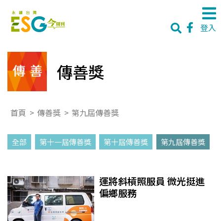
登入
傳善獎
首頁
>
傳善獎
>
第九屆傳善獎
全部
第十一屆傳善獎
第十屆傳善獎
第九屆傳善獎
運將斜槓照服員 微光挺進
偏鄉服務