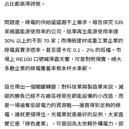
占比都高得誇張。
問題是，綠電的供給遠遠跟不上需求。報告探究 535
家揭露能源使用率的公司，結果再生能源使用率達
30% 以上的不到 70 家；而傳統建材或重工業企業的
綠電真實滲透率，甚至還卡在 0.1 - 2% 的低檔。市
場上 RE100 口號喊得震天響，可是對照現實，絕大
多數企業的綠電覆蓋率根本杯水車薪。
這也帶出一個關鍵轉變：對科技業與製造業來說，減
碳的勝負已經不在廠區裡那些節能設備的小改造，而
是一場搶奪低碳電力的資源戰──誰買得到足夠的綠
電，誰就更撐得住。光電業就是最好的反例，大家直
覺它是「綠色產業」，可是因為太依賴外購電力，部