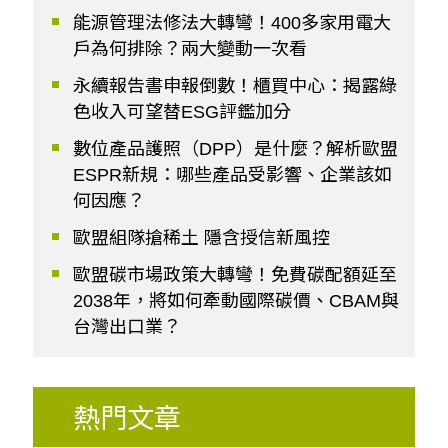
能源管理法修法大轉彎！400多家用電大
戶為何排除？兩大變動一次看
永續報告書申報倒數！櫃買中心：揭露綠
色收入可望替ESG評鑑加分
數位產品護照（DPP）是什麼？解析歐盟
ESPR新規：哪些產品受影響、企業該如
何因應？
歐盟組隊搶稀土 隱含授信新風控
歐盟碳市場政策大轉彎！免費碳配額延至
2038年，將如何牽動國際碳價、CBAM與
台灣出口業？
熱門文章