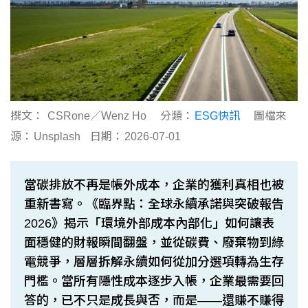
撰文：
CSRone／Wenz Ho
分類：
ESG快訊
圖檔來
源：
Unsplash
日期：
2026-07-01
當碳排放不再是帳外成本，企業的獲利真相也被
重新書寫。《臨界點：全球永續承諾與突破報告
2026》揭示「環境外部成本內部化」如何讓表
面穩健的財報瞬間翻盤，並從碳費、廢棄物到綠
電競爭，層層拆解永續如何從加分選項轉為生存
門檻。當所有隱性成本逐步入帳，企業最需要回
答的，已不只是成長與否，而是——還賺不賺得