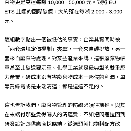
棄物更是高達每噸 10,000 - 50,000 元。對照 EU
ETS 此類的國際碳價，大約落在每噸 2,000 - 3,000
元。
這組數字點出一個被低估的事實：企業其實同時被
「兩套環境定價機制」夾擊，一套來自碳排放，另一
套來自廢棄物處理。對某些產業來講，這張廢棄物帳
單甚至比碳還要沉重。化學工業就是最典型的雙重壓
力產業，碳成本跟有害廢棄物成本一起侵蝕利潤，單
靠買綠電或是末端清運，都是遠遠不足的。
這也告訴我們，廢棄物管理的防線必須往前推。與其
在末端付那些貴得嚇人的清運費，不如把問題拉回到
研發設計跟供應商採購端，從源頭就把物料配方改