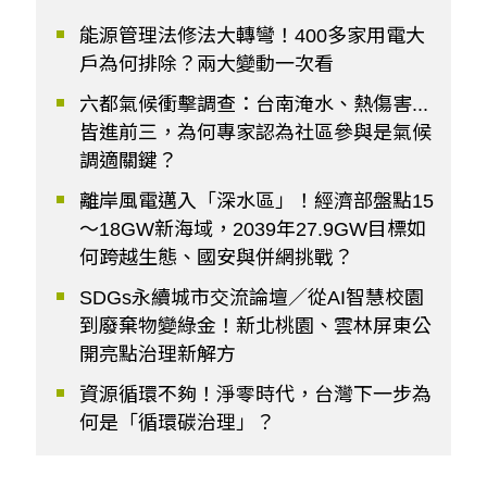
能源管理法修法大轉彎！400多家用電大
戶為何排除？兩大變動一次看
六都氣候衝擊調查：台南淹水、熱傷害...
皆進前三，為何專家認為社區參與是氣候
調適關鍵？
離岸風電邁入「深水區」！經濟部盤點15
～18GW新海域，2039年27.9GW目標如
何跨越生態、國安與併網挑戰？
SDGs永續城市交流論壇／從AI智慧校園
到廢棄物變綠金！新北桃園、雲林屏東公
開亮點治理新解方
資源循環不夠！淨零時代，台灣下一步為
何是「循環碳治理」？