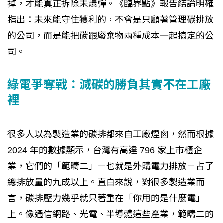
掉，才能真正拆除未爆彈。《臨界點》報告結論明確
指出：未來能守住獲利的，不會是只顧著管理碳排放
的公司，而是能把碳跟廢棄物兩種成本一起搞定的公
司。
綠電爭奪戰：減碳的勝負其實不在工廠
裡
很多人以為製造業的碳排都來自工廠煙囪，然而根據
2024 年的數據顯示，台灣有高達 796 家上市櫃企
業，它們的「範疇二」－也就是外購電力排放－占了
總排放量的九成以上。直白來說，對很多製造業而
言，碳排壓力幾乎就只著重在「你用的是什麼電」
上。像通信網路、光電、半導體這些產業，範疇二的