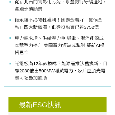
從新北石門到彰化芳苑，永豐銀行守護溼地，
實踐永續願景
做永續不必犧牲獲利！國泰金看好「氣候金
融」四大新藍海，低碳投融資已達3752億
算力需求增、供給壓力重 綠電、潔淨能源成
本競爭力提升 美國電力短缺成掣肘 翻新AI投
資思惟
光電板滿12年該換嗎？能源署推汰舊換新，目
標2030催出500MW隱藏電力，家戶屋頂光電
還可領疊加補助
最新ESG快訊