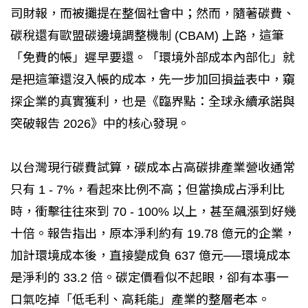
司財報，而被攤提在整個社會中；然而，隨著碳費、
碳稅還有歐盟碳邊境調整機制 (CBAM) 上路，這筆
「免費的帳」遲早要還。「環境外部成本內部化」就
是把這筆還沒入帳的成本，先一步加回損益表中，窺
探企業的真實獲利，也是《臨界點：全球永續承諾與
突破報告 2026》中的核心發現。
以台灣現行碳費試算，碳成本占高碳排產業營收通常
只有 1 - 7%，看起來比例不高；但當換成占淨利比
時，衝擊往往來到 70 - 100% 以上，甚至飆漲到好幾
十倍。報告指出，原本淨利約有 19.78 億元的企業，
加計環境成本後，直接變成負 637 億元──環境成本
是淨利的 33.2 倍。碳定價看似不起眼，卻有本事一
口氣吃掉「低毛利、高耗能」產業的整層老本。