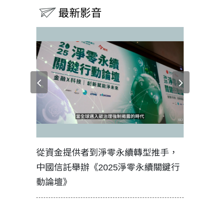
最新影音
見證醫務
從資金提供者到淨零永續轉型推手，
如何守護
中國信託舉辦《2025淨零永續關鍵行
工改變病
動論壇》