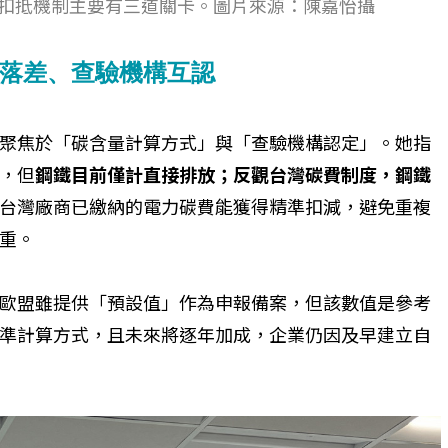
M扣抵機制主要有三道關卡。圖片來源：陳嘉怡攝
落差、查驗機構互認
聚焦於「碳含量計算方式」與「查驗機構認定」。她指
個生命的轉折點？ 醫務社
【故事精華】從黑暗到光明 見
，但
鋼鐵目前僅計直接排放；反觀台灣碳費制度，鋼鐵
命運的真實故事
社工如何改變生命的故事
台灣廠商已繳納的電力碳費能獲得精準扣減，避免重複
重。
歐盟雖提供「預設值」作為申報備案，但該數值是參考
標準計算方式，且未來將逐年加成，企業仍因及早建立自