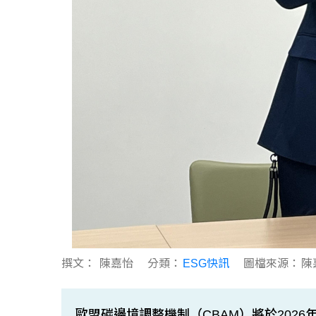
撰文：
陳嘉怡
分類：
ESG快訊
圖檔來源：
陳
歐盟碳邊境調整機制（CBAM）將於2026