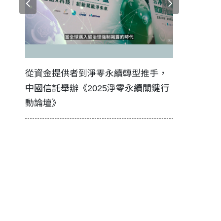
證醫務
從資金提供者到淨零永續轉型推手，
如何守護每
中國信託舉辦《2025淨零永續關鍵行
工改變病患
動論壇》