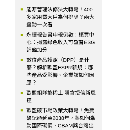
能源管理法修法大轉彎！400
多家用電大戶為何排除？兩大
變動一次看
永續報告書申報倒數！櫃買中
心：揭露綠色收入可望替ESG
評鑑加分
數位產品護照（DPP）是什
麼？解析歐盟ESPR新規：哪
些產品受影響、企業該如何因
應？
歐盟組隊搶稀土 隱含授信新風
控
歐盟碳市場政策大轉彎！免費
碳配額延至2038年，將如何牽
動國際碳價、CBAM與台灣出