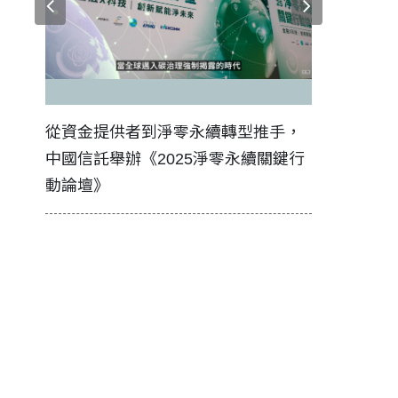
證醫務
從資金提供者到淨零永續轉型推手，
如何守護每
中國信託舉辦《2025淨零永續關鍵行
工改變病患
動論壇》