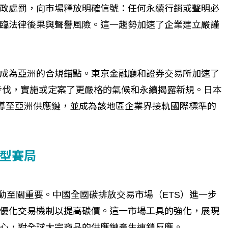
政處罰，向市場釋放明確信號：任何永續行銷或聲明必
臨法律後果與聲譽風險。這一趨勢加速了企業建立嚴謹
成為亞洲的合規錨點。東京金融廳和證券交易所加速了
個生命的轉折點？ 醫務社
【故事精華】從黑暗到光明 見
合步伐，實施或定案了更嚴格的氣候和永續揭露新規。日本
命運的真實故事
社工如何改變生命的故事
傳導至亞洲供應鏈，並成為該地區企業界接軌國際標準的
型賽局
行動至關重要。中國全國碳排放交易市場（ETS）進一步
優化交易機制以提高碳價。這一市場工具的強化，展現
心，對全球大宗商品的供應鏈產生連鎖反應。