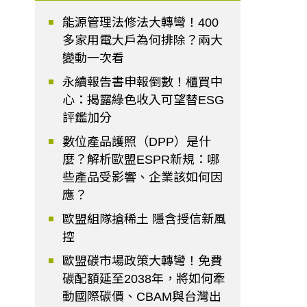
能源管理法修法大轉彎！400
多家用電大戶為何排除？兩大
變動一次看
永續報告書申報倒數！櫃買中
心：揭露綠色收入可望替ESG
評鑑加分
數位產品護照（DPP）是什
麼？解析歐盟ESPR新規：哪
些產品受影響、企業該如何因
應？
歐盟組隊搶稀土 隱含授信新風
控
歐盟碳市場政策大轉彎！免費
碳配額延至2038年，將如何牽
動國際碳價、CBAM與台灣出