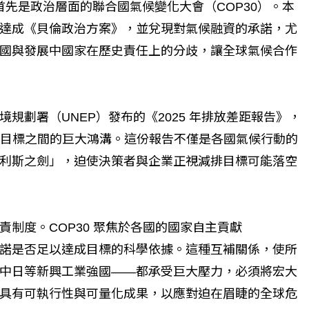
。首先是政治層面的聯合國氣候變化大會（COP30）。本
達成《貝倫政治方案》，並兌現對氣候融資的承諾，尤
國與發展中國家在歷史責任上的分歧，讓全球氣候合作
規劃署（UNEP）發布的《2025 年排放差距報告》，
 溫控目標之間的巨大鴻溝。這份報告不僅是各國氣候行動的
利斯之劍」，迫使決策者與企業正視減排目標可能落空
制度。COP30 聚焦於各國的國家自主貢獻
這些承諾是否足以達成目標的科學依據。這種互補關係，使所
中日等新興工業強國——都承受巨大壓力，必須將宏大
具有可執行性與可量化成果，以應對迫在眉睫的全球危