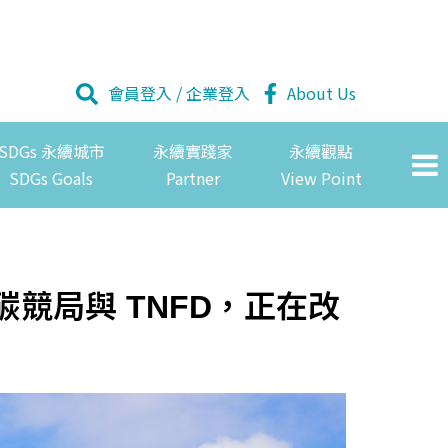
會員登入
/
企業登入
About Us
SDGs 永續城市
永續實踐家
永續觀點
SDGs Goals
Partner
View Point
競局與 TNFD，正在改