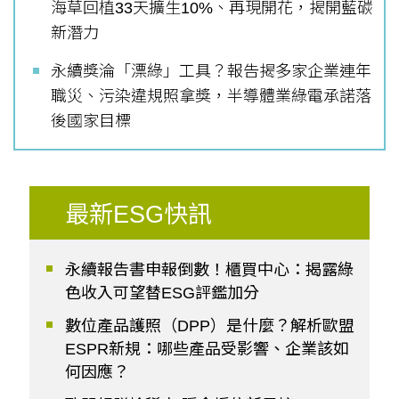
海草回植33天擴生10%、再現開花，揭開藍碳
新潛力
永續獎淪「漂綠」工具？報告揭多家企業連年
職災、污染違規照拿獎，半導體業綠電承諾落
後國家目標
最新ESG快訊
永續報告書申報倒數！櫃買中心：揭露綠
色收入可望替ESG評鑑加分
數位產品護照（DPP）是什麼？解析歐盟
ESPR新規：哪些產品受影響、企業該如
何因應？