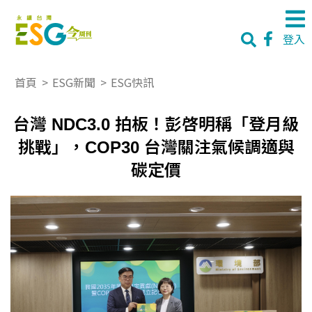
登入
首頁
>
ESG新聞
>
ESG快訊
台灣 NDC3.0 拍板！彭啓明稱「登月級
挑戰」，COP30 台灣關注氣候調適與
碳定價