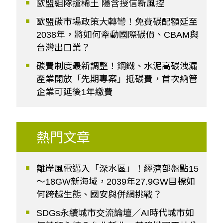
歐盟組隊搶稀土 隱含授信新風控
歐盟碳市場政策大轉彎！免費碳配額延至
2038年，將如何牽動國際碳價、CBAM與
台灣出口業？
碳費制度最新調整！鋼鐵、水泥高碳洩漏
產業開放「先期專案」抵碳費，首次納管
企業可延後1年繳費
熱門文章
離岸風電邁入「深水區」！經濟部盤點15
～18GW新海域，2039年27.9GW目標如
何跨越生態、國安與併網挑戰？
SDGs永續城市交流論壇／AI時代城市如