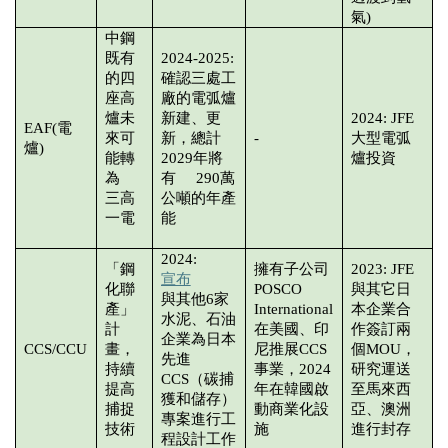
氣)
中鋼
既有
2024-2025:
的四
確認三處工
座高
廠的電弧爐
爐未
新建、更
2024: JFE
EAF(電
來可
新，總計
-
大型電弧
爐)
能轉
2029年將
爐投資
為
有 290萬
三高
公噸的年產
一電
能
2024:
「鋼
擁有子公司
2023: JFE
宣布
化聯
POSCO
與其它日
與其他6家
產」
International
本企業合
水泥、石油
計
在美國、印
作簽訂兩
企業為日本
CCS/CCU
畫，
尼推展CCS
個MOU，
先進
持續
事業，2024
研究運送
CCS（碳捕
提高
年在韓國啟
至馬來西
獲和儲存）
捕捉
動商業化設
亞、澳洲
專案進行工
技術
施
進行封存
程設計工作