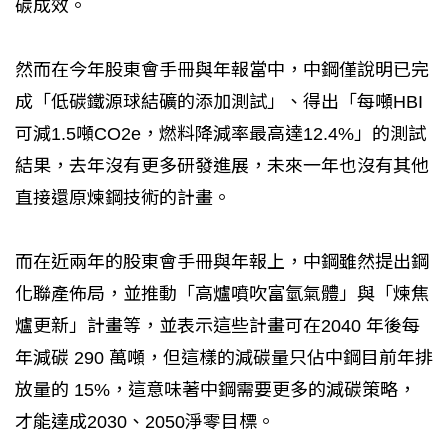
碳成效。
然而在今年股東會手冊與年報當中，中鋼僅說明已完
成「低碳鐵源球結礦的添加測試」、得出「每噸HBI
可減1.5噸CO2e，燃料降減率最高達12.4%」的測試
結果，去年沒有更多研發進展，未來一年也沒有其他
直接還原煉鋼技術的計畫。
而在近兩年的股東會手冊與年報上，中鋼雖然提出鋼
化聯產佈局，並推動「高爐噴吹富氫氣體」與「煉焦
爐更新」計畫等，並表示這些計畫可在2040 年後每
年減碳 290 萬噸，但這樣的減碳量只佔中鋼目前年排
放量的 15%，這意味著中鋼需要更多的減碳策略，
才能達成2030、2050淨零目標。