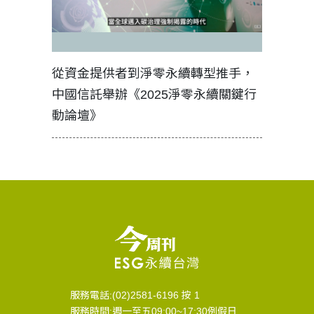
見證醫務
從資金提供者到淨零永續轉型推手，
如何守護
中國信託舉辦《2025淨零永續關鍵行
工改變病
動論壇》
服務電話:(02)2581-6196 按 1
服務時間:週一至五09:00~17:30例假日