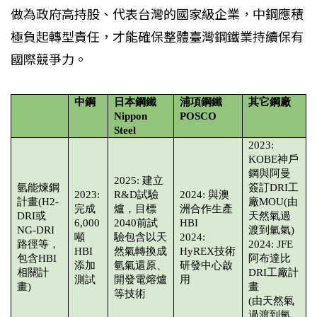
做為政府高持股、代表台灣的國家級企業，中鋼應積
極負起轉型責任，才能確保整體臺灣鋼鐵業持續保有
國際競爭力。
中鋼
日本鋼鐵
浦項鋼鐵
其它鋼廠
Nippon
POSCO
Steel
2023:
KOBE神戶
鋼與阿曼
2025: 建立
氫能煉鋼
簽訂DRI工
2023:
R&D試驗
2024: 與澳
計畫(H2-
廠MOU(由
完成
爐，目標
洲合作生產
DRI或
天然氣過
6,000
2040前試
HBI
NG-DRI
渡到氫氣)
噸
驗包含以天
2024:
路徑等，
2024: JFE
HBI
然氣轉換成
HyREX技術
包含HBI
阿布達比
添加
氫氣還原、
研發中心啟
相關計
DRI工廠計
測試
開發電熔爐
用
畫)
畫
等技術
(由天然氣
過渡到氫