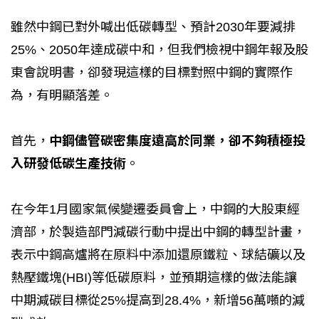
雖然中鋼已對外喊出低碳轉型、預計2030年要減排
25%、2050年達成碳中和，但我們檢視中鋼年報及股
東會說明書，卻發現這樣的目標對照中鋼的實際作
為，有明顯落差。
首先，
中鋼儘管碳密集度遠高於同業，卻不夠積極投
入研發低碳生產技術
。
在今年1月國家氣候變遷委員會上，中鋼的大股東經
濟部，於製造部門減碳行動中提出中鋼的轉型計畫，
表示中鋼高爐將在原料中添加還原鐵粒、球結礦以及
熱壓鐵塊(HBI)等低碳原料，並預期這樣的做法能讓
中期減碳目標從25%提高到28.4%，新增56萬噸的減