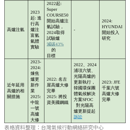
2022起:
Super
2023
COURSE50
起: 進
開始高爐注
2024:
行高
氫試驗，
HYUNDAI
高爐注氫
爐注
-
2024取得
開始投入
富氫
試驗爐
研究
氣體
減碳43%
實驗
的
目標
2023-
2022、2024
2024:
浦項六號、
煉焦
光陽高爐的
爐更
2022: 名古
更新執行，
2023: JFE
近年延用
新作
屋高爐大修
韓國環保團
千葉六號
高爐的相
業
完畢
體氣候解決
高爐大修
關措施
2025:
2025: 將投
方案SFOC
完畢
中龍
資美國鋼鐵
對光陽高
一號
爐更新提起
高爐
訴訟
大修
表格資料整理：台灣氣候行動網絡研究中心