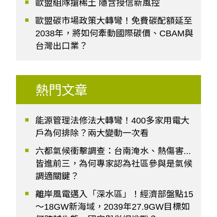
歐盟組隊搶稀土 隱含授信新風控
歐盟碳市場政策大轉彎！免費碳配額延至
2038年，將如何牽動國際碳價、CBAM與
台灣出口業？
熱門文章
能源管理法修法大轉彎！400多家用電大
戶為何排除？兩大變動一次看
六都氣候衝擊調查：台南淹水、熱傷害...
皆進前三，為何專家認為社區參與是氣候
調適關鍵？
離岸風電邁入「深水區」！經濟部盤點15
～18GW新海域，2039年27.9GW目標如