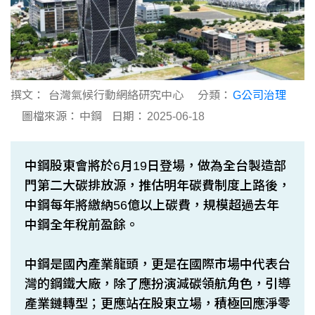
撰文：
台灣氣候行動網絡研究中心
分類：
G公司治理
圖檔來源：
中鋼
日期：
2025-06-18
中鋼股東會將於6月19日登場，做為全台製造部
門第二大碳排放源，推估明年碳費制度上路後，
中鋼每年將繳納56億以上碳費，規模超過去年
中鋼全年稅前盈餘。
中鋼是國內產業龍頭，更是在國際市場中代表台
灣的鋼鐵大廠，除了應扮演減碳領航角色，引導
產業鏈轉型；更應站在股東立場，積極回應淨零