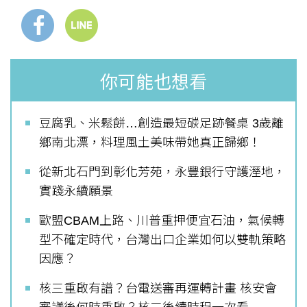
你可能也想看
豆腐乳、米鬆餅…創造最短碳足跡餐桌 3歲離
鄉南北漂，料理風土美味帶她真正歸鄉！
從新北石門到彰化芳苑，永豐銀行守護溼地，
實踐永續願景
歐盟CBAM上路、川普重押便宜石油，氣候轉
型不確定時代，台灣出口企業如何以雙軌策略
因應？
核三重啟有譜？台電送審再運轉計畫 核安會