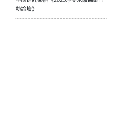
中國信託舉辦《2025淨零永續關鍵行
工改變病患
動論壇》