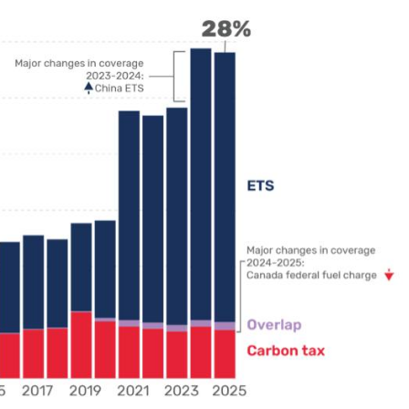
個生命的轉折點？ 醫務社
【故事精華】從黑暗到光明 見