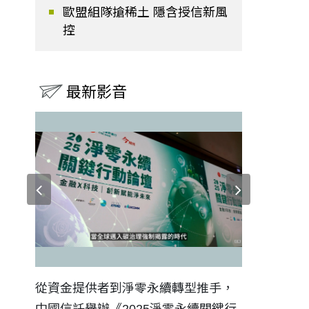
歐盟組隊搶稀土 隱含授信新風
控
最新影音
證醫務
從資金提供者到淨零永續轉型推手，
如何守護每