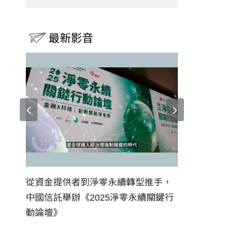
最新影音
證醫務
從資金提供者到淨零永續轉型推手，
如何守護每
中國信託舉辦《2025淨零永續關鍵行
工改變病患
動論壇》