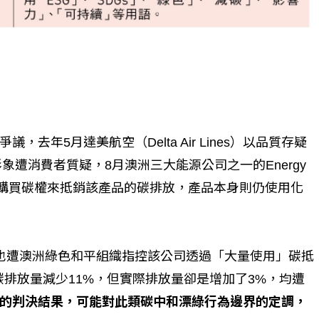
？
年5月達美航空（Delta Air Lines）以品質存疑
中和形象遭消費者質疑，8月澳洲三大能源公司之一的Energy
計畫，全數以購買碳權來抵銷該產品的碳排放，產品本身則仍使用化
de也遭澳洲綠色和平組織指控該公司透過「大量使用」碳抵
個生命的轉折點？ 醫務社
【故事精華】從黑暗到光明 見
命運的真實故事
社工如何改變生命的故事
ts）聲明直接碳排放量減少11%，但實際排放量卻是增加了3%，均遭
的判決結果，可能對此類碳中和漂綠行為邊界的定調，