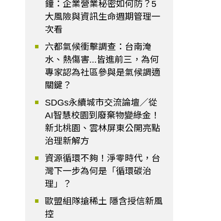
鐘：企業營業秘密如何防？5
大風險與資訊生命週期管理一
次看
六都氣候衝擊調查：台南淹
水、熱傷害...皆進前三，為何
專家認為社區參與是氣候調適
關鍵？
SDGs永續城市交流論壇／從
AI智慧校園到廢棄物變綠金！
新北桃園、雲林屏東公開亮點
治理新解方
資源循環不夠！淨零時代，台
灣下一步為何是「循環碳治
理」？
歐盟組隊搶稀土 隱含授信新風
控