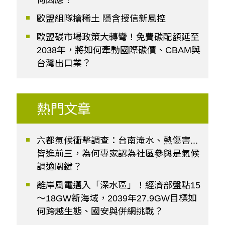
歐盟組隊搶稀土 隱含授信新風控
歐盟碳市場政策大轉彎！免費碳配額延至
2038年，將如何牽動國際碳價、CBAM與
台灣出口業？
熱門文章
六都氣候衝擊調查：台南淹水、熱傷害...
皆進前三，為何專家認為社區參與是氣候
調適關鍵？
離岸風電邁入「深水區」！經濟部盤點15
～18GW新海域，2039年27.9GW目標如
何跨越生態、國安與併網挑戰？