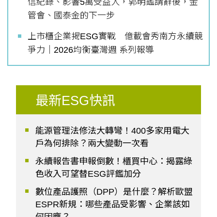
信紀錄、影響5萬受益人，郭明鑑請辭後，金
管會、國泰金的下一步
上市櫃企業揭ESG實戰 億載會秀南方永續競
爭力｜2026均衡臺灣週 系列報導
最新ESG快訊
能源管理法修法大轉彎！400多家用電大
戶為何排除？兩大變動一次看
永續報告書申報倒數！櫃買中心：揭露綠
色收入可望替ESG評鑑加分
數位產品護照（DPP）是什麼？解析歐盟
ESPR新規：哪些產品受影響、企業該如
何因應？