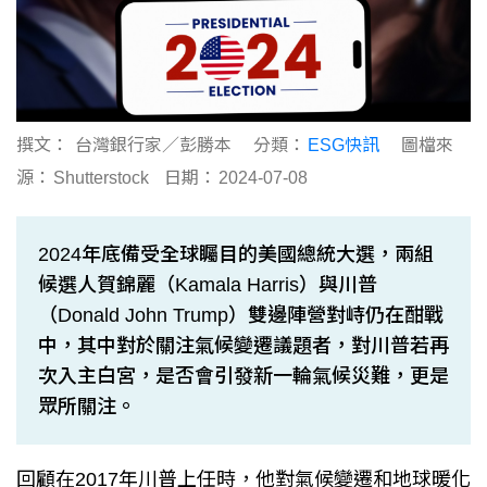
撰文：
台灣銀行家／彭勝本
分類：
ESG快訊
圖檔來
源：
Shutterstock
日期：
2024-07-08
2024年底備受全球矚目的美國總統大選，兩組
候選人賀錦麗（Kamala Harris）與川普
（Donald John Trump）雙邊陣營對峙仍在酣戰
中，其中對於關注氣候變遷議題者，對川普若再
次入主白宮，是否會引發新一輪氣候災難，更是
眾所關注。
回顧在2017年川普上任時，他對氣候變遷和地球暖化