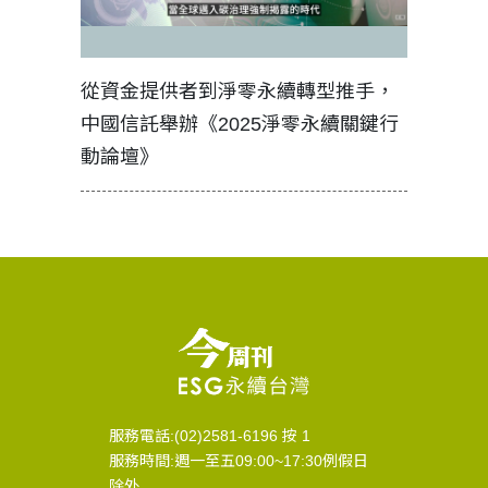
見證醫務
從資金提供者到淨零永續轉型推手，
如何守護
中國信託舉辦《2025淨零永續關鍵行
工改變病
動論壇》
服務電話:(02)2581-6196 按 1
服務時間:週一至五09:00~17:30例假日
除外