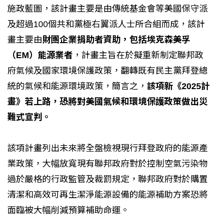
施政藍圖，該計畫主要是由傳統基金會等美國保守派
及超過100個共和黨極右翼派人士所合組而成，該計
畫主要由
財團企業捐助者資助，包括埃克森美孚
（EM）能源業者
，計畫主旨在於擬重新制定聯邦政
府氣候及國家環境保護政策，翻轉既有民主黨拜登總
統的氣候和能源環境政策，簡言之，
該項新《2025計
畫》若上路，恐將對美國氣候和環境保護政策做出災
難式宣判。
該項計畫列出未來將全盤檢視現行拜登政府的能源產
業政策，大幅放寬現有聯邦政府對於控制空氣污染物
過於嚴格的行政監管及裁罰規定，聯邦政府對於購置
清潔和高效可再生潔淨能源設備的能源補助方案恐將
面臨被大幅削減預算補助命運。