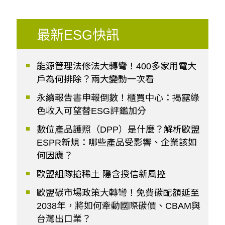
最新ESG快訊
能源管理法修法大轉彎！400多家用電大
戶為何排除？兩大變動一次看
永續報告書申報倒數！櫃買中心：揭露綠
色收入可望替ESG評鑑加分
數位產品護照（DPP）是什麼？解析歐盟
ESPR新規：哪些產品受影響、企業該如
何因應？
歐盟組隊搶稀土 隱含授信新風控
歐盟碳市場政策大轉彎！免費碳配額延至
2038年，將如何牽動國際碳價、CBAM與
台灣出口業？