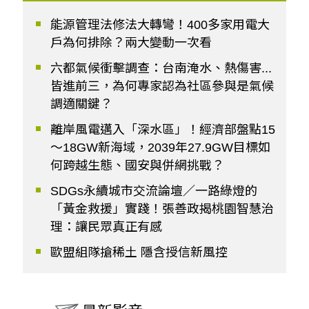
能源管理法修法大轉彎！400多家用電大
戶為何排除？兩大變動一次看
六都氣候衝擊調查：台南淹水、熱傷害...
皆進前三，為何專家認為社區參與是氣候
調適關鍵？
離岸風電邁入「深水區」！經濟部盤點15
～18GW新海域，2039年27.9GW目標如
何跨越生態、國安與併網挑戰？
SDGs永續城市交流論壇／一路綠燈的
「黃金救援」實踐！張善政揭桃園智慧治
理：讓民眾真正有感
歐盟組隊搶稀土 隱含授信新風控