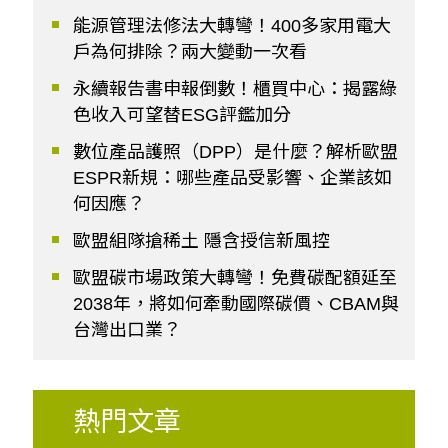
能源管理法修法大轉彎！400多家用電大
戶為何排除？兩大變動一次看
永續報告書申報倒數！櫃買中心：揭露綠
色收入可望替ESG評鑑加分
數位產品護照（DPP）是什麼？解析歐盟
ESPR新規：哪些產品受影響、企業該如
何因應？
歐盟組隊搶稀土 隱含授信新風控
歐盟碳市場政策大轉彎！免費碳配額延至
2038年，將如何牽動國際碳價、CBAM與
台灣出口業？
熱門文章