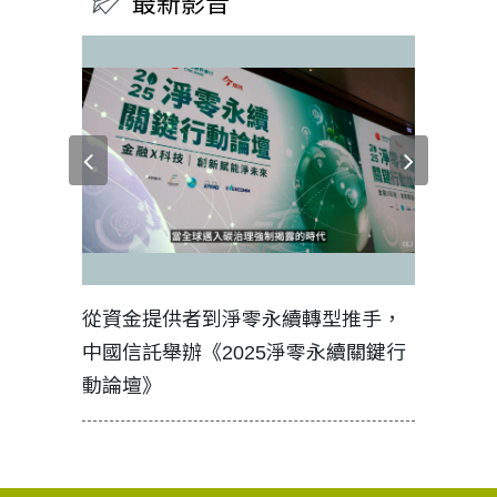
最新影音
見證醫務
從資金提供者到淨零永續轉型推手，
如何守護
中國信託舉辦《2025淨零永續關鍵行
工改變病
動論壇》