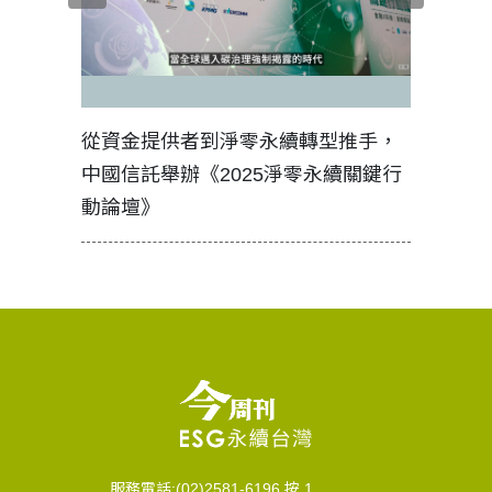
見證醫務
從資金提供者到淨零永續轉型推手，
如何守護
中國信託舉辦《2025淨零永續關鍵行
工改變病
動論壇》
服務電話:(02)2581-6196 按 1