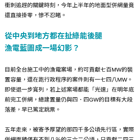
衝刺追趕的關鍵時刻，今年上半年的地面型併網量竟
還直接掛零，慘不忍睹。
從中央到地方都在扯綠能後腿
漁電藍圖成一場幻影？
目前全台施工中的漁電案場，約可貢獻七百MW的裝
置容量，還在跑行政程序的案件則有一七四八MW。
即使退一步寬列，若上述案場都能「光速」在明年底
前完工併網，總建置量仍與四．四GW的目標有大段
落差，早已篤定跳票。
五年走來，被寄予厚望的那四千多公頃先行區，實際
併網面積僅有不到八％的三六二公頃，只貢獻二四三