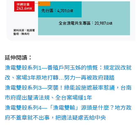
延伸閱讀：
漁電雙殺系列1—養殖戶阿玉姊的憤慨：規定說改就
改、案場3年原地打轉…努力一再被政府踐踏
漁電雙殺系列3—突襲！綠能設施遮蔽率惹議，台南
市府提出釐清法規、全台案場緩1年
漁電雙殺系列4—「漁電雙輸」源頭是什麼？地方政
府不蓋章就不出事，把適法疑慮丟給中央