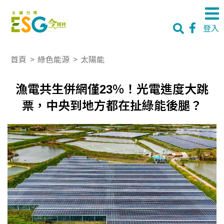
登入
首頁
>
綠色能源
>
太陽能
漁電共生併網僅23％！光電進度大跳
票，中央到地方都在扯綠能後腿？