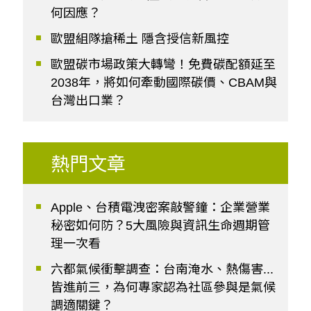
何因應？
歐盟組隊搶稀土 隱含授信新風控
歐盟碳市場政策大轉彎！免費碳配額延至
2038年，將如何牽動國際碳價、CBAM與
台灣出口業？
熱門文章
Apple、台積電洩密案敲警鐘：企業營業
秘密如何防？5大風險與資訊生命週期管
理一次看
六都氣候衝擊調查：台南淹水、熱傷害...
皆進前三，為何專家認為社區參與是氣候
調適關鍵？