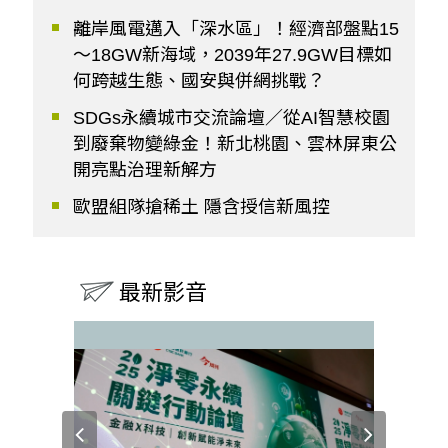
離岸風電邁入「深水區」！經濟部盤點15
～18GW新海域，2039年27.9GW目標如
何跨越生態、國安與併網挑戰？
SDGs永續城市交流論壇／從AI智慧校園
到廢棄物變綠金！新北桃園、雲林屏東公
開亮點治理新解方
歐盟組隊搶稀土 隱含授信新風控
最新影音