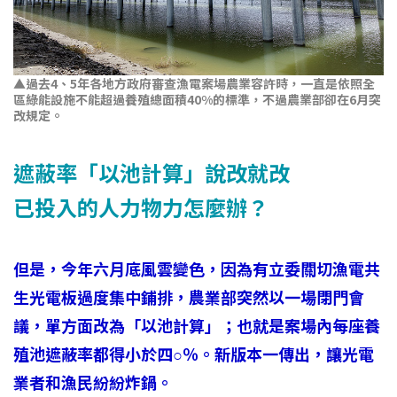
▲過去4、5年各地方政府審查漁電案場農業容許時，一直是依照全
區綠能設施不能超過養殖總面積40%的標準，不過農業部卻在6月突
改規定。
遮蔽率「以池計算」說改就改
已投入的人力物力怎麼辦？
但是，今年六月底風雲變色，因為有立委關切漁電共
生光電板過度集中鋪排，農業部突然以一場閉門會
議，單方面改為「以池計算」；也就是案場內每座養
殖池遮蔽率都得小於四○％。新版本一傳出，讓光電
業者和漁民紛紛炸鍋。