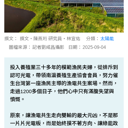
撰文：
撰文‧陳燕珩 研究員‧林宣佑
分類：
太陽能
圖檔來源：
記者劉咸昌攝影
日期：
2025-09-04
投入養殖業三十多年的模範漁民夫婦，從排斥到
認可光電，帶領南瀛養殖生產協會會員，努力催
生台灣第一座漁民主導的漁電共生案場。然而，
走過1200多個日子，他們心中只有滿腹失望與
憤慨。
原來，讓漁電共生走向雙輸的最大元凶，不是那
一片片光電板，而是始終摸不著方向、讓綠能政