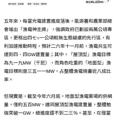
五年來，每當光電建置進度落後，能源署和農業部總
會端出「漁電神主牌」，強調政府已劃設兩萬公頃專
區，更框出四七○一公頃較無生態疑慮的先行區，有
利加速推動時程，預計二六年十一月前，漁電共生可
達到四．四GW建置量；其中，「屋頂型」漁電目標
為九一九MW（千瓩），而角色吃重的「地面型」漁
電目標則是三五一一MW，占整體漁電規畫近八成比
率。
但現實是，截至今年六月底，地面型漁電案場的併網
量，僅約五百MW，連同屋頂型漁電建置量，整體勉
強突破一GW，總進度還不到二三％。甚至，在理當