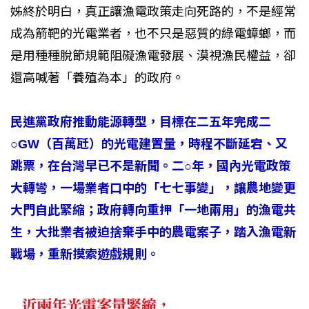
姊終於明白，真正讓漁電政策走向死路的，不是經常
成為箭靶的光電業者，也不只是惡質的綠電蟑螂，而
是用種種脫節規範阻礙漁電發展、漠視漁民權益，卻
還高喊著「養殖為本」的政府。
民進黨政府推動能源轉型，目標在二五年完成二
○GW（百萬瓩）的光電建置量，時程不斷延宕、又
跳票，在台灣早已不是新聞。二○年，國內光電政策
大轉彎，一場業者口中的「七七事變」，讓農地變更
大門自此緊縮；政府轉向重押「一地兩用」的漁電共
生，大批業者被迫捨棄手中的農電案子，踏入漁電新
戰場，重新摸索遊戲規則。