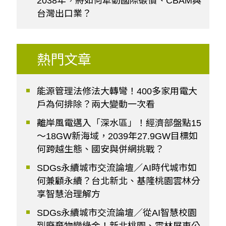
2038年，將如何牽動國際碳價、CBAM與
台灣出口業？
熱門文章
能源管理法修法大轉彎！400多家用電大
戶為何排除？兩大變動一次看
離岸風電邁入「深水區」！經濟部盤點15
～18GW新海域，2039年27.9GW目標如
何跨越生態、國安與併網挑戰？
SDGs永續城市交流論壇／AI時代城市如
何兼顧永續？台北新北、基隆桃園雲林分
享智慧治理解方
SDGs永續城市交流論壇／從AI智慧校園
到廢棄物變綠金！新北桃園、雲林屏東公