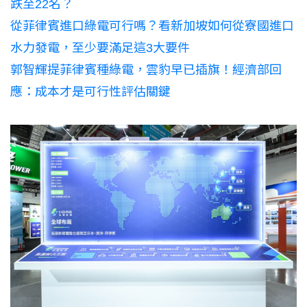
跌至22名？
從菲律賓進口綠電可行嗎？看新加坡如何從寮國進口
水力發電，至少要滿足這3大要件
郭智輝提菲律賓種綠電，雲豹早已插旗！經濟部回
應：成本才是可行性評估關鍵​