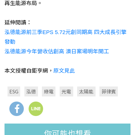
再生能源布局。
延伸閱讀：
泓德能源前三季EPS 5.72元創同期高 四大成長引擎
發動
泓德能源今年營收估創高 澳日案場明年開工​
本文授權自鉅亨網，
原文見此
ESG
泓德
綠電
光電
太陽能
菲律賓
你可能也想看