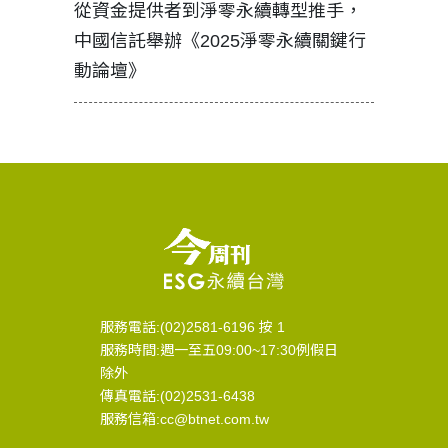
見證醫務
從資金提供者到淨零永續轉型推手，
如何守護
中國信託舉辦《2025淨零永續關鍵行
工改變病
動論壇》
服務電話:(02)2581-6196 按 1
服務時間:週一至五09:00~17:30例假日
除外
傳真電話:(02)2531-6438
服務信箱:cc@btnet.com.tw