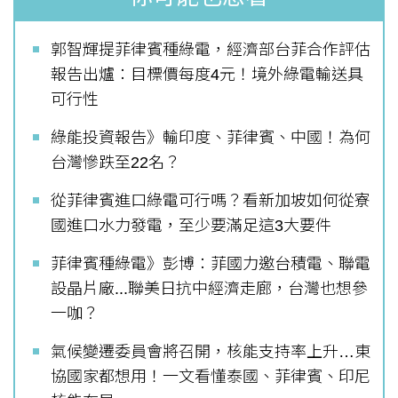
郭智輝提菲律賓種綠電，經濟部台菲合作評估
報告出爐：目標價每度4元！境外綠電輸送具
可行性
綠能投資報告》輸印度、菲律賓、中國！為何
台灣慘跌至22名？
從菲律賓進口綠電可行嗎？看新加坡如何從寮
國進口水力發電，至少要滿足這3大要件
菲律賓種綠電》彭博：菲國力邀台積電、聯電
設晶片廠...聯美日抗中經濟走廊，台灣也想參
一咖？
氣候變遷委員會將召開，核能支持率上升…東
協國家都想用！一文看懂泰國、菲律賓、印尼