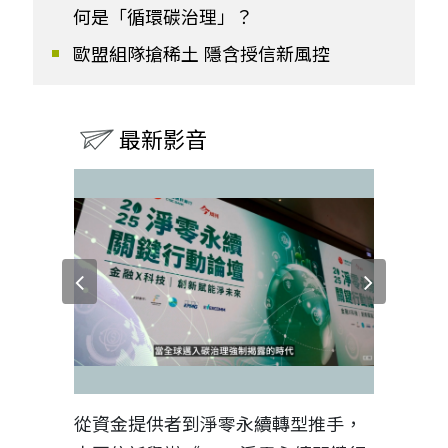
何是「循環碳治理」？
歐盟組隊搶稀土 隱含授信新風控
最新影音
見證醫務
從資金提供者到淨零永續轉型推手，
如何守護