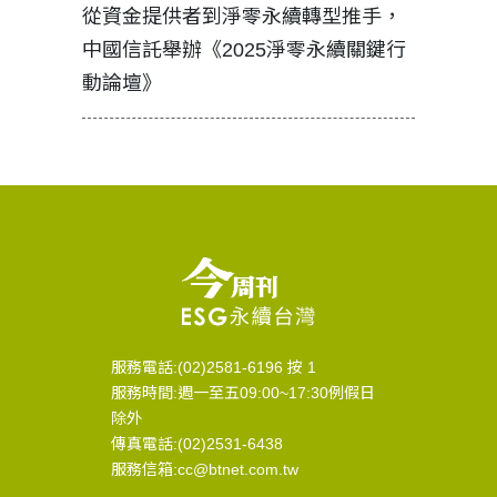
見證醫務
從資金提供者到淨零永續轉型推手，
如何守護
中國信託舉辦《2025淨零永續關鍵行
工改變病
動論壇》
服務電話:(02)2581-6196 按 1
服務時間:週一至五09:00~17:30例假日
除外
傳真電話:(02)2531-6438
服務信箱:cc@btnet.com.tw