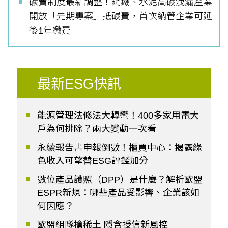
碳費制度最新調整！鋼鐵、水泥高碳洩漏產業
開放「先期專案」抵碳費，首次納管企業可延
後1年繳費
最新ESG快訊
能源管理法修法大轉彎！400多家用電大
戶為何排除？兩大變動一次看
永續報告書申報倒數！櫃買中心：揭露綠
色收入可望替ESG評鑑加分
數位產品護照（DPP）是什麼？解析歐盟
ESPR新規：哪些產品受影響、企業該如
何因應？
歐盟組隊搶稀土 隱含授信新風控