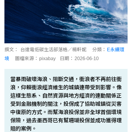
撰文：
台達電低碳生活部落格／楊軒妮
分類：
E永續環
境
圖檔來源：
pixabay
日期：
2026-06-10
當暴雨破壞海浪、阻斷交通，衝浪者不再前往衝
浪，仰賴衝浪經濟維生的城鎮連帶受到影響。像
這樣生態系、自然資源與地方經濟的連動關係正
受到金融機制的關注，投保成了協助城鎮從災害
中復原的方式。而幫海浪投保並非全球首個環境
保險，過去墨西哥已有幫珊瑚投保並成功獲得理
賠的案例。