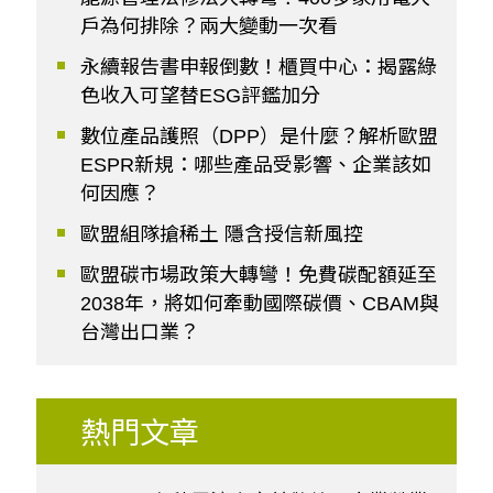
戶為何排除？兩大變動一次看
永續報告書申報倒數！櫃買中心：揭露綠
色收入可望替ESG評鑑加分
數位產品護照（DPP）是什麼？解析歐盟
ESPR新規：哪些產品受影響、企業該如
何因應？
歐盟組隊搶稀土 隱含授信新風控
歐盟碳市場政策大轉彎！免費碳配額延至
2038年，將如何牽動國際碳價、CBAM與
台灣出口業？
熱門文章