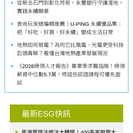
從新北石門到彰化芳苑，永豐銀行守護溼地，
實踐永續願景
食尚玩家總編輯推薦｜U-PING 永續優品集：
把「好吃、好買、好永續」變成生活日常
地熱如何發電？為何它比風電、光電更受科技
巨頭青睞？看懂台灣地熱產業發展現況
《2026綠領人才報告》畢業季求職指南！綠領
薪資中位數5.7萬，修這些認證課程可優先面
試
最新ESG快訊
能源管理法修法大轉彎！400多家用電大