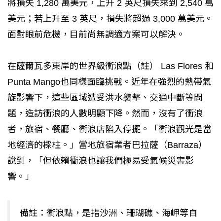
將損失 1,280 萬美元，上升 2 英尺損失來到 2,540 萬
美元；若上升至 3 英尺，損失將超過 3,000 萬美元。
面對眼前危機，目前尚無調適方案可以解決。
在薩爾瓦多東岸的世界級衝浪點（註） Las Flores 和
Punta Mango也同樣面臨挑戰。近年在強烈的熱帶氣
旋影響下，這些區域遭受洪水襲擊、交通中斷等問
題，造訪衝浪的人數明顯下降。然而，沒有了衝浪
者，旅宿、餐廳、衝浪店陷入停擺。「衝浪觀光是當
地經濟的樑柱。」當地旅宿業者巴拉薩（Barraza）
說到，「但依賴衝浪也讓我們極易受氣候災害影
響。」
備註：衝浪點，是指沙洲、珊瑚礁、海岬等自