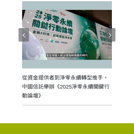
見證醫務
從資金提供者到淨零永續轉型推手，
如何守護
中國信託舉辦《2025淨零永續關鍵行
工改變病
動論壇》