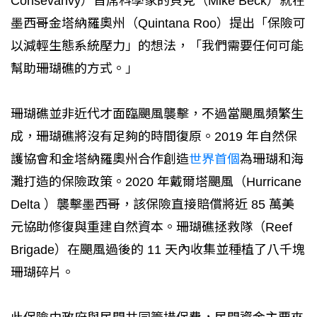
Consevanvy）首席科學家的貝克（Mike Beck）就在
墨西哥金塔納羅奧州（Quintana Roo）提出「保險可
以減輕生態系統壓力」的想法，「我們需要任何可能
幫助珊瑚礁的方式。」
珊瑚礁並非近代才面臨颶風襲擊，不過當颶風頻繁生
成，珊瑚礁將沒有足夠的時間復原。2019 年自然保
護協會和金塔納羅奧州合作創造
世界首個
為珊瑚和海
灘打造的保險政策。2020 年戴爾塔颶風（Hurricane
Delta ）襲擊墨西哥，該保險直接賠償將近 85 萬美
元協助修復與重建自然資本。珊瑚礁拯救隊（Reef
Brigade）在颶風過後的 11 天內收集並種植了八千塊
珊瑚碎片。