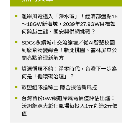
離岸風電邁入「深水區」！經濟部盤點15
～18GW新海域，2039年27.9GW目標如
何跨越生態、國安與併網挑戰？
SDGs永續城市交流論壇／從AI智慧校園
到廢棄物變綠金！新北桃園、雲林屏東公
開亮點治理新解方
資源循環不夠！淨零時代，台灣下一步為
何是「循環碳治理」？
歐盟組隊搶稀土 隱含授信新風控
台灣首份GW級離岸風電價值評估出爐：
沃旭能源大彰化風場每投入1元創造2元價
值