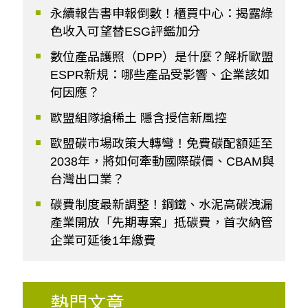
永續報告書申報倒數！櫃買中心：揭露綠
色收入可望替ESG評鑑加分
數位產品護照（DPP）是什麼？解析歐盟
ESPR新規：哪些產品受影響、企業該如
何因應？
歐盟組隊搶稀土 隱含授信新風控
歐盟碳市場政策大轉彎！免費碳配額延至
2038年，將如何牽動國際碳價、CBAM與
台灣出口業？
碳費制度最新調整！鋼鐵、水泥高碳洩漏
產業開放「先期專案」抵碳費，首次納管
企業可延後1年繳費
熱門文章