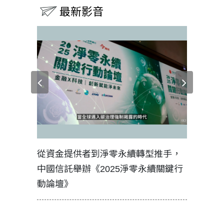
最新影音
見證醫務
從資金提供者到淨零永續轉型推手，
如何守護
中國信託舉辦《2025淨零永續關鍵行
工改變病
動論壇》