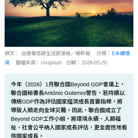
撰文：
台達電低碳生活部落格／楊軒妮
分類：
E永續環
境
圖檔來源：
Unsplash
日期：
2026-05-20
今年（2026）1月聯合國Beyond GDP會議上，
聯合國秘書長António Guterres警告，若持續以
傳統GDP作為評估國家經濟成長首要指標，將
導致人類走向全球災難。因此，聯合國成立了
Beyond GDP工作小組，將環境永續、人類福
祉、社會公平納入國家成長評估，更全面性地看
待國家成長。